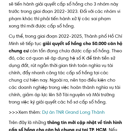
sẽ tiến hành giải quyết cấp sổ hồng cho 3 nhóm này
trước trong giai đoạn 2022-3023. Đối với các nhóm vi
phạm khác thì phải tiến hành xử lý các sai phạm
xong thì mới được cấp sổ hồng.
Cụ thể, trong giai đoạn 2022-2025, Thành phố Hồ Chí
Minh sẽ tiếp tục
giải quyết sổ hồng cho 50.000 căn hộ
chung cư
còn tồn đọng chưa được cấp sổ hồng. Theo
đó, các cơ quan sẽ áp dụng hệ số K để tính tiền sử
dụng đất, rút ngắn thời gian tính toán nghĩa vụ tài
chính, đẩy nhanh công tác cấp sổ hồng tại các
chung cư hiện nay. Ngoài ra, nên tạo điều kiện cho
các doanh nghiệp trong việc hoàn thành nghĩa vụ tài
chính, giảm áp lực lên Sở Tài nguyên và Môi trường
trong việc ký giải quyết các hồ sơ cấp sổ hồng.
>>>Xem thêm:
Dự án TNR Grand Long Thành
Trên đây là những
thông tin mới cập nhật về tình hình
cấp sổ hồng cho căn hộ chung cư tại TP. HCM
. Nếu