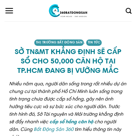
Skip
to
content
THỊ TRƯỜNG BẤT ĐỘNG SẢN
,
TIN TỨC
SỞ TN&MT KHẲNG ĐỊNH SẼ CẤP
SỔ CHO 50,000 CĂN HỘ TẠI
TP.HCM ĐANG BỊ VƯỚNG MẮC
Nhiều năm qua, người dân sống trong rất nhiều dự án
chung cư tại thành phố Hồ Chí Minh luôn sống trong
tình trạng chưa được cấp sổ hồng, gây nên ảnh
hưởng tiêu cực và sự bức xúc cho người dân. Trước
tình hình đó, Sở Tài nguyên và Môi trường khẳng định
sẽ đẩy nhanh việc
cấp sổ hồng căn hộ
cho người
dân. Cùng
Bất Động Sản 360
tìm hiểu thông tin này