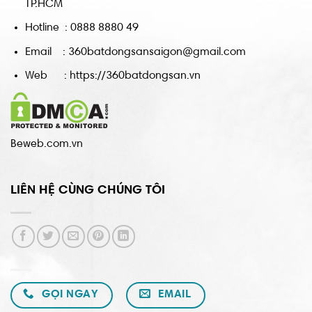
TP.HCM
Hotline : 0888 8880 49
Email : 360batdongsansaigon@gmail.com
Web : https://360batdongsan.vn
Beweb.com.vn
LIÊN HỆ CÙNG CHÚNG TÔI
GỌI NGAY
EMAIL