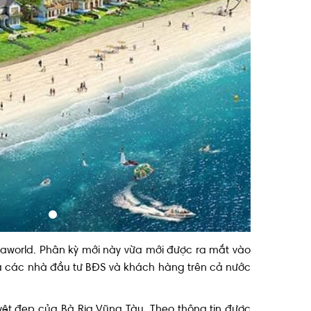
 đẹp đúng khả năng tài chính
vaworld. Phân kỳ mới này vừa mới được ra mắt vào
a các nhà đầu tư BĐS và khách hàng trên cả nước
ệt đẹp của Bà Rịa Vũng Tàu. Theo thông tin được