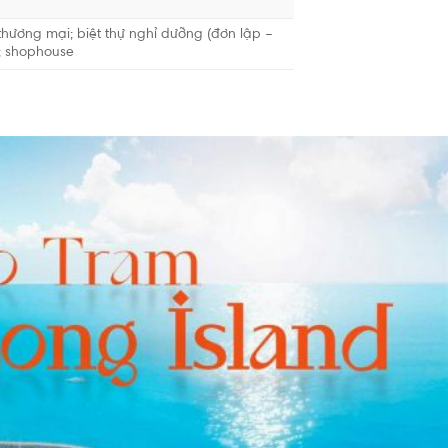
hương mại; biệt thự nghỉ dưỡng (đơn lập –
; shophouse