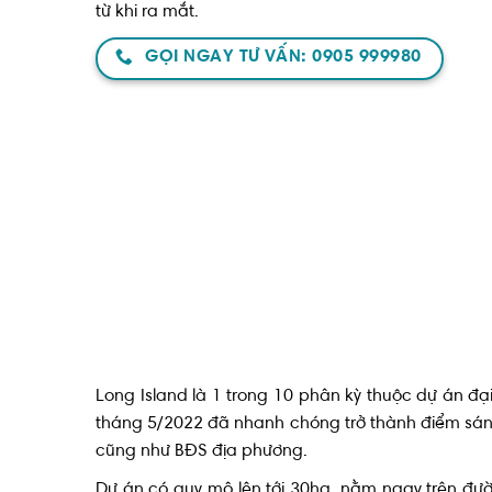
từ khi ra mắt.
GỌI NGAY TƯ VẤN: 0905 999980
Long Island là 1 trong 10 phân kỳ thuộc dự án đ
tháng 5/2022 đã nhanh chóng trở thành điểm sán
cũng như BĐS địa phương.
Dự án có quy mô lên tới 30ha, nằm ngay trên đư