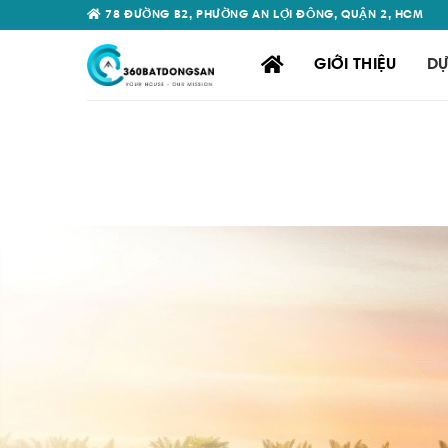
Skip
78 ĐƯỜNG B2, PHƯỜNG AN LỢI ĐÔNG, QUẬN 2, HCM
to
content
GIỚI THIỆU
DỰ