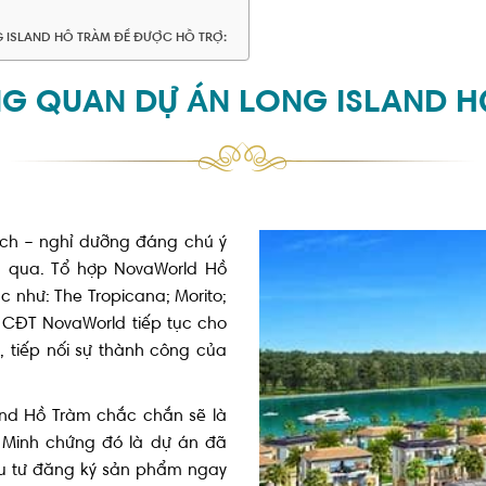
G ISLAND HỒ TRÀM ĐỂ ĐƯỢC HỖ TRỢ:
G QUAN DỰ ÁN LONG ISLAND H
ịch – nghỉ dưỡng đáng chú ý
a qua. Tổ hợp NovaWorld Hồ
 như: The Tropicana; Morito;
 CĐT NovaWorld tiếp tục cho
 tiếp nối sự thành công của
land Hồ Tràm chắc chắn sẽ là
 Minh chứng đó là dự án đã
u tư đăng ký sản phẩm ngay