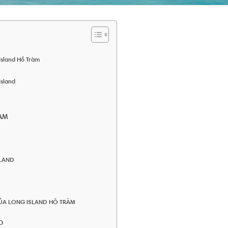
Island Hồ Tràm
Island
ÀM
SLAND
 CỦA LONG ISLAND HỒ TRÀM
D