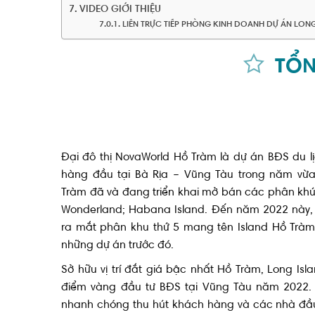
VIDEO GIỚI THIỆU
LIÊN TRỰC TIẾP PHÒNG KINH DOANH DỰ ÁN LON
TỔN
Đại đô thị NovaWorld Hồ Tràm là dự án BĐS du l
hàng đầu tại Bà Rịa – Vũng Tàu trong năm vừ
Tràm đã và đang triển khai mở bán các phân khúc
Wonderland; Habana Island. Đến năm 2022 này,
ra mắt phân khu thứ 5 mang tên Island Hồ Tràm,
những dự án trước đó.
Sở hữu vị trí đắt giá bậc nhất Hồ Tràm, Long Is
điểm vàng đầu tư BĐS tại Vũng Tàu năm 2022.
nhanh chóng thu hút khách hàng và các nhà đầ