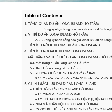
Table of Contents
TỔNG QUAN DỰ ÁN LONG ISLAND HỒ TRÀM
Đăng ký nhận bảng báo giá và tài liệu dự án Long 
VỊ TRÍ DỰ ÁN LONG ISLAND HỒ TRÀM
Đăng ký nhận bảng báo giá và tài liệu dự án Long 
TIỆN ÍCH NỘI KHU CỦA DỰ ÁN LONG ISLAND
TIỆN ÍCH NGOẠI KHU CỦA LONG ISLAND
MẶT BẰNG VÀ THIẾT KẾ DỰ ÁN LONG ISLAND HỒ TR
Mặt bằng dự án Long Island Hồ Tràm
Thiết kế của Long Island Hồ Tràm
PHƯƠNG THỨC THANH TOÁN VÀ GIÁ BÁN
Tải văn bản có mốc – Tiến độ thanh toán LONG I
CHÍNH SÁCH ƯU ĐÃI DỰ ÁN LONG ISLAND
TIẾN ĐỘ DỰ ÁN LONG ISLAND HỒ TRÀM
THAM QUAN CĂN HỘ MẪU
TRẢI NGHIỆM KHÔNG GIAN HIỆN ĐẠI, TIỆN NGHI
NHÀ MẪU CĂN HỘ LONG ISLAND HỒ TRÀM
CONCEPT THIẾT KẾ CẢNH QUAN DỰ ÁN LONG ISLAN