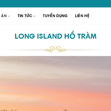
 ÁN
TIN TỨC
TUYỂN DỤNG
LIÊN HỆ
LONG ISLAND HỒ TRÀM