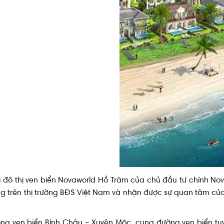
Kinh nghiệm mua bất động sản
ại đô thị ven biển Novaworld Hồ Tràm của chủ đầu tư chính No
g trên thị trường BĐS Việt Nam và nhận được sự quan tâm củ
ờng ven biển Bình Châu – Xuyên Mộc, cung đường ven biển tuy