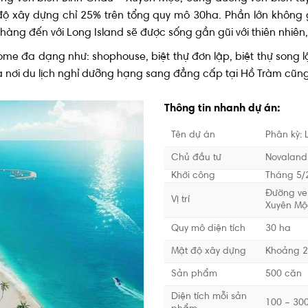
ộ xây dựng chỉ 25% trên tổng quy mô 30ha. Phần lớn không g
àng đến với Long Island sẽ được sống gần gũi với thiên nhiên,
e đa dạng như: shophouse, biệt thự đơn lập, biệt thự song
à nơi du lịch nghỉ dưỡng hạng sang đẳng cấp tại Hồ Tràm cũng
Thông tin nhanh dự án:
Tên dự án
Phân kỳ: 
Chủ đầu tư
Novaland
Khởi công
Tháng 5/
Đường ve
Vị trí
Xuyên Mộc
Quy mô diện tích
30 ha
Mật độ xây dựng
Khoảng 
Sản phẩm
500 căn
Diện tích mỗi sản
100 – 30