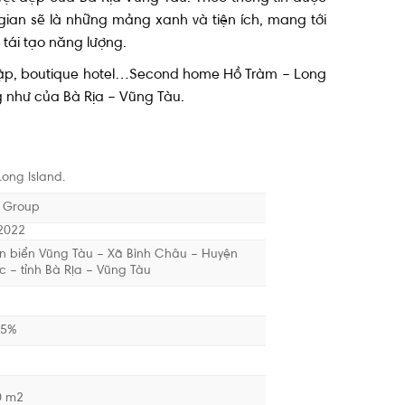
ian sẽ là những mảng xanh và tiện ích, mang tới
 tái tạo năng lượng.
 lập, boutique hotel…Second home Hồ Tràm – Long
 như của Bà Rịa – Vũng Tàu.
Long Island.
 Group
2022
n biển Vũng Tàu – Xã Bình Châu – Huyện
 – tỉnh Bà Rịa – Vũng Tàu
25%
0 m2