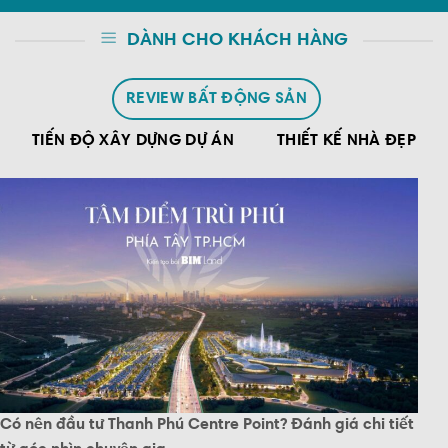
DÀNH CHO KHÁCH HÀNG
REVIEW BẤT ĐỘNG SẢN
TIẾN ĐỘ XÂY DỰNG DỰ ÁN
THIẾT KẾ NHÀ ĐẸP
Có nên đầu tư Thanh Phú Centre Point? Đánh giá chi tiết