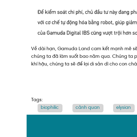
Về dài hạn, Gamuda Land cam kết mạnh mẽ sẽ t
chúng ta đã làm suốt bao năm qua. Chúng ta phả
khí hậu, chúng ta sẽ để lại di sản dì cho con 
Tags:
biophilic
cảnh quan
elysian