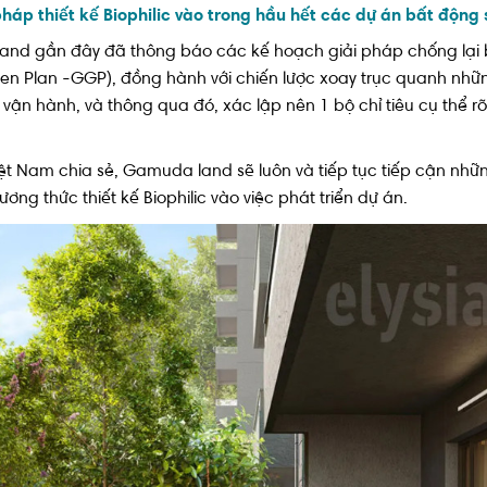
háp thiết kế Biophilic vào trong hầu hết các dự án bất động
gần đây đã thông báo các kế hoạch giải pháp chống lại biến
lan -GGP), đồng hành với chiến lược xoay trục quanh những 
vận hành, và thông qua đó, xác lập nên 1 bộ chỉ tiêu cụ thể rõ
 Nam chia sẻ, Gamuda land sẽ luôn và tiếp tục tiếp cận nhữn
 thức thiết kế Biophilic vào việc phát triển dự án.