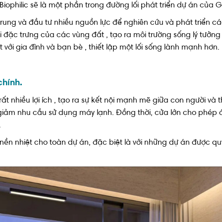
Biophilic sẽ là một phần trong đường lối phát triển dự án của
g và đầu tư nhiều nguồn lực để nghiên cứu và phát triển các 
ái đặc trưng của các vùng đất , tạo ra môi trường sống lý tư
t với gia đình và bạn bè , thiết lập một lối sống lành mạnh hơn.
chính.
rất nhiều lợi ích , tạo ra sự kết nội mạnh mẽ giữa con người và t
m giảm nhu cầu sử dụng máy lạnh. Đồng thời, cửa lớn cho phé
.
 nền nhiệt cho toàn dự án, đặc biệt là với những dự án được qu