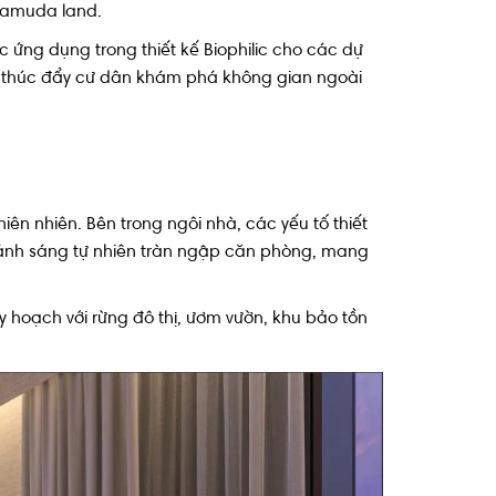
 Gamuda land.
ứng dụng trong thiết kế Biophilic cho các dự
ởng thúc đẩy cư dân khám phá không gian ngoài
hiên nhiên. Bên trong ngôi nhà, các yếu tố thiết
p ánh sáng tự nhiên tràn ngập căn phòng, mang
y hoạch với rừng đô thị, ươm vườn, khu bảo tồn