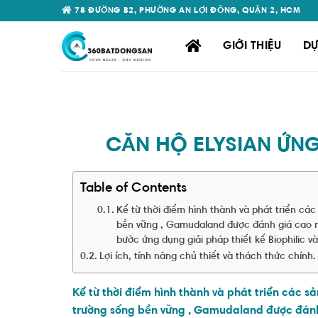
Skip
78 ĐƯỜNG B2, PHƯỜNG AN LỢI ĐÔNG, QUẬN 2, HCM
to
content
GIỚI THIỆU
DỰ
CĂN HỘ ELYSIAN ỨNG
Table of Contents
Kể từ thời điểm hình thành và phát triển cá
bền vững , Gamudaland được đánh giá cao như
bước ứng dụng giải pháp thiết kế Biophilic 
Lợi ích, tính năng chủ thiết và thách thức chính.
Kể từ thời điểm hình thành và phát triển các 
trường sống bền vững , Gamudaland được đánh g