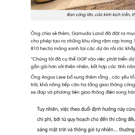
Ban công lớn, cửa kính kịch trần, t
Ông chia sẻ thêm, Gamuda Land đã đặt ra mục 
cho phép tạo ra những khu rừng rậm rạp trong 
810 hecta mảng xanh tại các dự án rải rác khắ
“Chúng tôi đã cụ thể GGP vào việc phát triển dự
gần gũi hơn với thiên nhiên, kết hợp các tính nă
Ông Angus Liew bổ sung thêm rằng , các yếu tố 
trời, khả năng tiếp cận hạ tầng giao thông công
xe đạp và phương tiện giao thông điện song hà