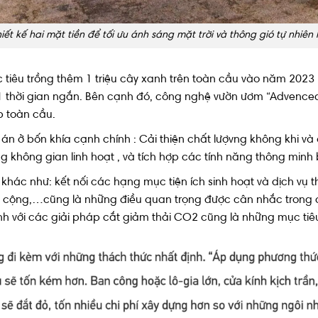
hiết kế hai mặt tiền để tối ưu ánh sáng mặt trời và thông gió tự nhiên 
tiêu trồng thêm 1 triệu cây xanh trên toàn cầu vào năm 202
1 thời gian ngắn. Bên cạnh đó, công nghệ vườn ươm “Advence
p toàn cầu.
 án ở bốn khía cạnh chính : Cải thiện chất lượvng không khi và 
ng không gian linh hoạt , và tích hợp các tính năng thông minh
khác như: kết nối các hạng mục tiện ích sinh hoạt và dịch vụ 
 cộng,…cũng là những điều quan trọng được cân nhắc trong quy 
nh với các giải pháp cắt giảm thải CO2 cũng là những mục tiê