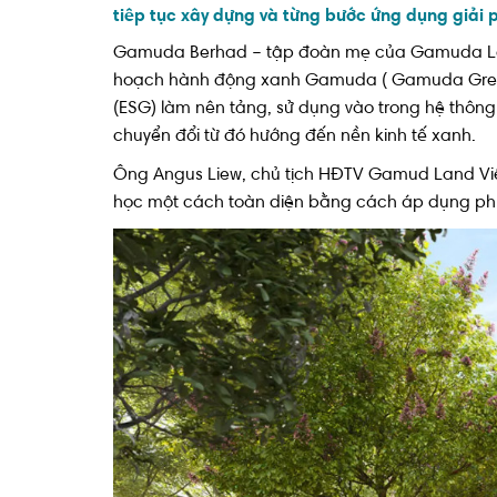
tiêp tục xây dựng và từng bước ứng dụng giải p
Gamuda Berhad – tập đoàn mẹ của Gamuda Land 
hoạch hành động xanh Gamuda ( Gamuda Green P
(ESG) làm nên tảng, sử dụng vào trong hệ thông 
chuyển đổi từ đó hướng đến nền kinh tế xanh.
Ông Angus Liew, chủ tịch HĐTV Gamud Land Việt
học một cách toàn diện bằng cách áp dụng phương