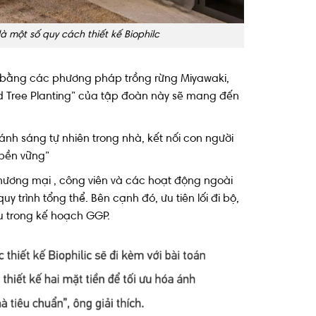
là một số quy cách thiết kế Biophilc
3 bằng các phương pháp trồng rừng Miyawaki,
d Tree Planting” của tập đoàn này sẽ mang đến
ánh sáng tự nhiên trong nhà, kết nối con người
 bền vững”
thương mại , công viên và các hoạt động ngoài
trình tổng thể. Bên cạnh đó, ưu tiên lối đi bộ,
u trong kế hoạch GGP.