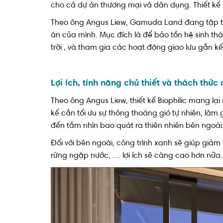
cho cả dự án thương mại và dân dụng. Thiết kế 
Theo ông Angus Liew, Gamuda Land đang tập trun
án của mình. Mục đích là để bảo tồn hệ sinh th
trời , và tham gia các hoạt động giao lưu gắn kế
Lợi ích, tính năng chủ thiết và thách thức 
Theo ông Angus Liew, thiết kế Biophilic mang lại 
kế cần tối ưu sự thông thoáng gió tự nhiên, là
đến tầm nhìn bao quát ra thiên nhiên bên ngoài
Đối với bên ngoài, công trình xanh sẽ giúp giảm
rừng ngập nước, … lợi ích sẽ càng cao hơn nữa.