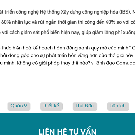
hực hiện hoá kế hoạch hành động xanh quy mô của mình.” Ch
i đóng góp cho sự phát triển bên vững hơn của thế giới này. 
cháu mình, Không có giải pháp thay thế nào? vị lãnh đạo Gam
Quận 9
thiết kế
Thủ Đức
tiện ích
LIÊN HỆ TƯ VẤN