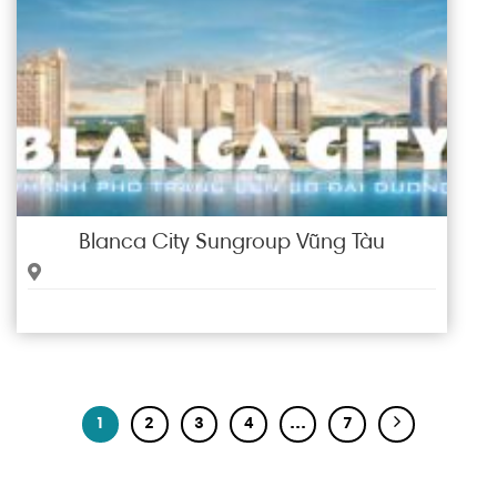
Blanca City Sungroup Vũng Tàu
1
2
3
4
…
7