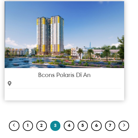
Bcons Polaris Dĩ An
1
2
3
4
5
6
7