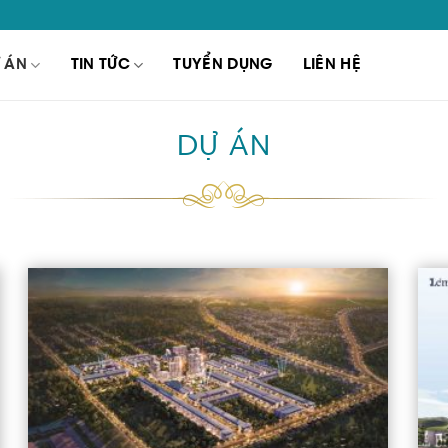
 ÁN
TIN TỨC
TUYỂN DỤNG
LIÊN HỆ
DỰ ÁN