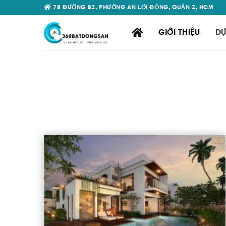
Skip
78 ĐƯỜNG B2, PHƯỜNG AN LỢI ĐÔNG, QUẬN 2, HCM
to
content
GIỚI THIỆU
DỰ