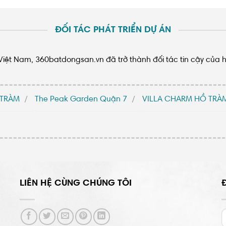
ĐỐI TÁC PHÁT TRIỂN DỰ ÁN
n Việt Nam, 360batdongsan.vn đã trở thành đối tác tin cậy của 
 TRÀM
The Peak Garden Quận 7
VILLA CHARM HỒ TRÀ
LIÊN HỆ CÙNG CHÚNG TÔI