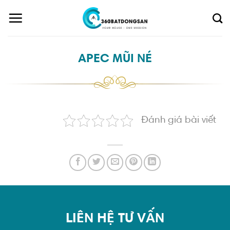
Skip
to
content
APEC MŨI NÉ
Đánh giá bài viết
LIÊN HỆ TƯ VẤN