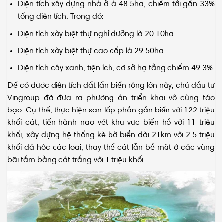
tổng diện tích. Trong đó:
Diện tích xây biệt thự nghỉ dưỡng là 20.10ha.
Diện tích xây biệt thự cao cấp là 29.50ha.
Diện tích cây xanh, tiện ích, cơ sở hạ tầng chiếm 49.3%.
Để có được diện tích đất lấn biển rộng lớn này, chủ đầu tư
Vingroup đã đưa ra phương án triển khai vô cùng táo
bạo. Cụ thể, thực hiện san lấp phần gần biển với 122 triệu
khối cát, tiến hành nạo vét khu vực biển hồ với 11 triệu
khối, xây dựng hệ thống kè bờ biển dài 21km với 2.5 triệu
khối đá hộc các loại, thay thế cát lẫn bề mặt ở các vùng
bãi tắm bằng cát trắng với 1 triệu khối.