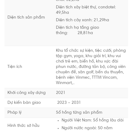
49,5ha
Diện tích sản phẩm
Diện tích cây xanh: 21,29ha
Diện tích hạ tầng giao
thông: 28,81ha
Khu tổ chức sự kiện, tiệc cưới, phòng
tập gym, yoga, khu giải trí, khu vui
chơi trẻ em, biển hồ, khu vực đài
Tiện ích
phun nước, đường tản bộ, công viên
chuyên đề, sân golf, bến du thuyền,
bệnh viện Vinmec, TTTM Vincom,
Winmart,..
Khởi công xây dựng
2021
Dự kiến bàn giao
2023 – 2031
Pháp lý
Sổ hồng từng sản phẩm
Người Việt Nam: Sổ hồng lâu dài
Hình thức sở hữu
Người nước ngoài: 50 năm
Dự kiến giai đoạn 1: từ 700 – 900
Giá bán