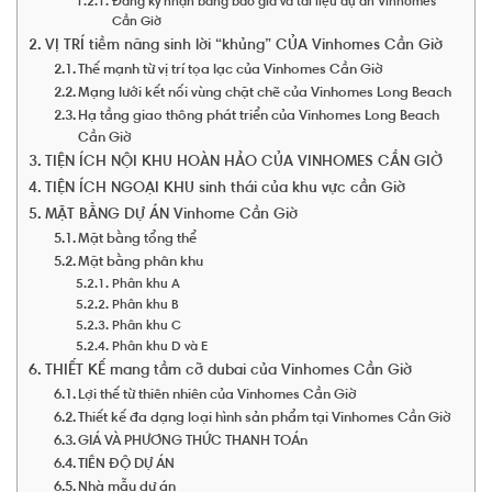
Đăng ký nhận bảng báo giá và tài liệu dự án Vinhomes
Cần Giờ
VỊ TRÍ tiềm năng sinh lời “khủng” CỦA Vinhomes Cần Giờ
Thế mạnh từ vị trí tọa lạc của Vinhomes Cần Giờ
Mạng lưới kết nối vùng chặt chẽ của Vinhomes Long Beach
Hạ tầng giao thông phát triển của Vinhomes Long Beach
Cần Giờ
TIỆN ÍCH NỘI KHU HOÀN HẢO CỦA VINHOMES CẦN GIỜ
TIỆN ÍCH NGOẠI KHU sinh thái của khu vực cần Giờ
MẶT BẰNG DỰ ÁN Vinhome Cần Giờ
Mặt bằng tổng thể
Mặt bằng phân khu
Phân khu A
Phân khu B
Phân khu C
Phân khu D và E
THIẾT KẾ mang tầm cỡ dubai của Vinhomes Cần Giờ
Lợi thế từ thiên nhiên của Vinhomes Cần Giờ
Thiết kế đa dạng loại hình sản phẩm tại Vinhomes Cần Giờ
GIÁ VÀ PHƯƠNG THỨC THANH TOÁn
TIẾN ĐỘ DỰ ÁN
Nhà mẫu dự án