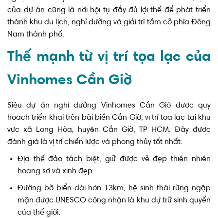
thành khu du lịch, nghỉ dưỡng và giải trí tầm cỡ phía Đông
Nam thành phố.
Thế mạnh từ vị trí tọa lạc của
Vinhomes Cần Giờ
Siêu dự án nghỉ dưỡng Vinhomes Cần Giờ được quy
hoạch triển khai trên bãi biển Cần Giờ, vị trí tọa lạc tại khu
vực xã Long Hòa, huyện Cần Giờ, TP HCM. Đây được
đánh giá là vị trí chiến lược và phong thủy tốt nhất:
Địa thế đảo tách biệt, giữ được vẻ đẹp thiên nhiên
hoang sơ và xinh đẹp.
Đường bờ biển dài hơn 13km, hệ sinh thái rừng ngập
mặn được UNESCO công nhận là khu dự trữ sinh quyển
của thế giới.
Hệ thống sông ngòi và kênh rạch dày đặc cung cấp