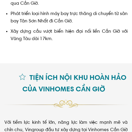
Phát triển loại hình máy bay trực thăng di chuyển từ sân
bay Tân Sơn Nhất đi Cần Giờ.
Xây dựng cầu vượt biển hiện đại nối liền Cần Giờ với
Vũng Tàu dài 17km.
TIỆN ÍCH NỘI KHU HOÀN HẢO
CỦA VINHOMES CẦN GIỜ
Với tiềm lực kinh tế lớn, năng lực làm việc mạnh mẽ và
chỉn chu, Vingroup đầu tư xây dựng tại Vinhomes Cần Giờ
hệ thống tiện ích nội khu đáng mơ ước và hoàn chỉnh.