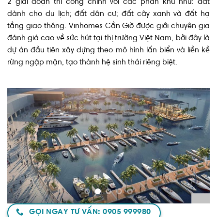
2 giai đoạn thi công chính với các phân khu như: đất
dành cho du lịch; đất dân cư; đất cây xanh và đất hạ
tầng giao thông. Vinhomes Cần Giờ được giới chuyên gia
đánh giá cao về sức hút tại thị trường Việt Nam, bởi đây là
dự án đầu tiên xây dựng theo mô hình lấn biển và liền kề
rừng ngập mặn, tạo thành hệ sinh thái riêng biệt.
GỌI NGAY TƯ VẤN: 0905 999980