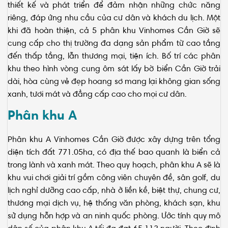
riêng, đáp ứng nhu cầu của cư dân và khách du lịch. Một
khi đã hoàn thiện, cả 5 phân khu Vinhomes Cần Giờ sẽ
cung cấp cho thị trường đa dạng sản phẩm từ cao tầng
đến thấp tầng, lẫn thương mại, tiện ích. Bố trí các phân
khu theo hình vòng cung ôm sát lấy bờ biển Cần Giờ trải
dài, hòa cùng vẻ đẹp hoang sơ mang lại không gian sống
xanh, tươi mát và đẳng cấp cao cho mọi cư dân.
Phân khu A
Phân khu A Vinhomes Cần Giờ được xây dựng trên tổng
diện tích đất 771.05ha, có địa thế bao quanh là biển cả
trong lành và xanh mát. Theo quy hoạch, phân khu A sẽ là
khu vui chơi giải trí gồm công viên chuyên đề, sân golf, du
lịch nghỉ dưỡng cao cấp, nhà ở liền kề, biệt thự, chung cư,
thương mại dịch vụ, hệ thống văn phòng, khách sạn, khu
sử dụng hỗn hợp và an ninh quốc phòng. Ước tính quy mô
dân số của phân khu A tối đa đạt 65.113 người. Theo định
hướng điều chỉnh năm 2023, phân khu A sẽ được tăng