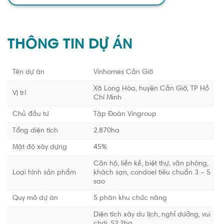
THÔNG TIN DỰ ÁN
Tên dự án
Vinhomes Cần Giờ
Xã Long Hòa, huyện Cần Giờ, TP Hồ
Vị trí
Chí Minh
Chủ đầu tư
Tập Đoàn Vingroup
Tổng diện tích
2.870ha
Mật độ xây dựng
45%
Căn hộ, liền kề, biệt thự, văn phòng,
Loại hình sản phẩm
khách sạn, condoel tiêu chuẩn 3 – 5
sao
Quy mô dự án
5 phân khu chức năng
Diện tích xây du lịch, nghỉ dưỡng, vui
chơi: 52,2ha
Diện tích xây biệt thự, condotel: