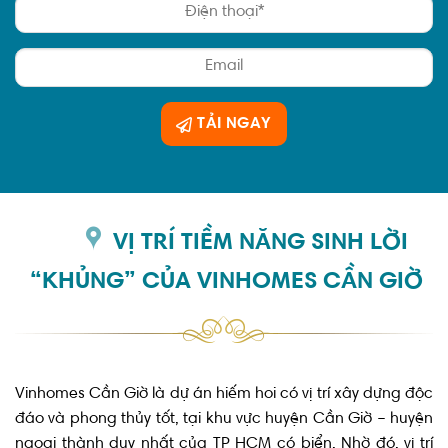
TẢI NGAY
VỊ TRÍ TIỀM NĂNG SINH LỜI
“KHỦNG” CỦA VINHOMES CẦN GIỜ
Vinhomes Cần Giờ là dự án hiếm hoi có vị trí xây dựng độc
đáo và phong thủy tốt, tại khu vực huyện Cần Giờ – huyện
ngoại thành duy nhất của TP HCM có biển. Nhờ đó, vị trí
của dự án cũng là nơi hội tụ đầy đủ lợi thế để phát triển