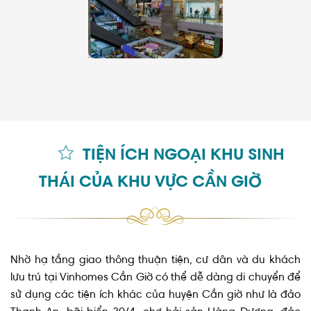
TIỆN ÍCH NGOẠI KHU SINH
THÁI CỦA KHU VỰC CẦN GIỜ
Nhờ hạ tầng giao thông thuận tiện, cư dân và du khách
lưu trú tại Vinhomes Cần Giờ có thể dễ dàng di chuyển để
sử dụng các tiện ích khác của huyện Cần giờ như là đảo
Thạnh An, bãi biển 30/4, chợ hải sản Hàng Dương, đảo
Khỉ, KDL sinh thái Vàm Sát, trường Tiểu học Hòa Hiệp,