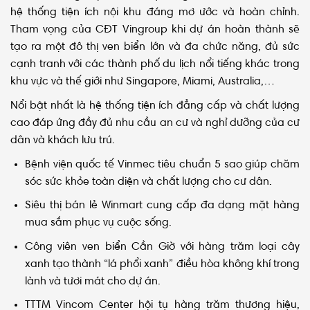
Tham vọng của CĐT Vingroup khi dự án hoàn thành sẽ
tạo ra một đô thị ven biển lớn và đa chức năng, đủ sức
cạnh tranh với các thành phố du lịch nổi tiếng khác trong
khu vực và thế giới như Singapore, Miami, Australia,…
Nổi bật nhất là hệ thống tiện ích đẳng cấp và chất lượng
cao đáp ứng đầy đủ nhu cầu an cư và nghỉ dưỡng của cư
dân và khách lưu trú.
Bệnh viện quốc tế Vinmec tiêu chuẩn 5 sao giúp chăm
sóc sức khỏe toàn diện và chất lượng cho cư dân.
Siêu thị bán lẻ Winmart cung cấp đa dạng mặt hàng
mua sắm phục vụ cuộc sống.
Công viên ven biển Cần Giờ với hàng trăm loại cây
xanh tạo thành “lá phổi xanh” điều hòa không khí trong
lành và tươi mát cho dự án.
TTTM Vincom Center hội tụ hàng trăm thương hiệu,
mang đến “thiên đường mua sắm, giải trí” đẳng cấp