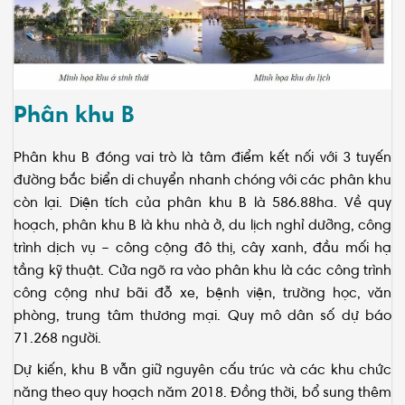
Phân khu B
Phân khu B đóng vai trò là tâm điểm kết nối với 3 tuyến
đường bắc biển di chuyển nhanh chóng với các phân khu
còn lại. Diện tích của phân khu B là 586.88ha. Về quy
hoạch, phân khu B là khu nhà ở, du lịch nghỉ dưỡng, công
trình dịch vụ – công cộng đô thị, cây xanh, đầu mối hạ
tầng kỹ thuật. Cửa ngõ ra vào phân khu là các công trình
công cộng như bãi đỗ xe, bệnh viện, trường học, văn
phòng, trung tâm thương mại. Quy mô dân số dự báo
71.268 người.
Dự kiến, khu B vẫn giữ nguyên cấu trúc và các khu chức
năng theo quy hoạch năm 2018. Đồng thời, bổ sung thêm
sân vận động cấp đô thị tại khu vực cửa ngõ; bố trí cụm