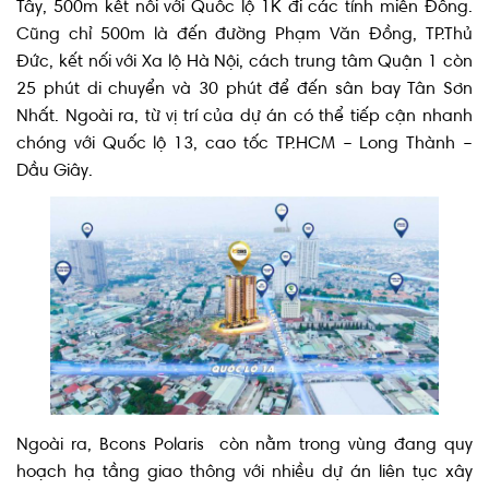
Tây, 500m kết nối với Quốc lộ 1K đi các tỉnh miền Đông.
Cũng chỉ 500m là đến đường Phạm Văn Đồng, TP.Thủ
Đức, kết nối với Xa lộ Hà Nội, cách trung tâm Quận 1 còn
25 phút di chuyển và 30 phút để đến sân bay Tân Sơn
Nhất. Ngoài ra, từ vị trí của dự án có thể tiếp cận nhanh
chóng với Quốc lộ 13, cao tốc TP.HCM – Long Thành –
Dầu Giây.
Ngoài ra,
Bcons Polaris còn nằm trong vùng đang quy
hoạch hạ tầng giao thông với nhiều dự án liên tục xây