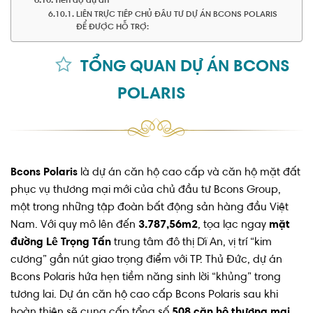
Tiến độ dự án
LIÊN TRỰC TIẾP CHỦ ĐẦU TƯ DỰ ÁN BCONS POLARIS
ĐỂ ĐƯỢC HỖ TRỢ:
TỔNG QUAN DỰ ÁN BCONS
POLARIS
Bcons Polaris
là dự án căn hộ cao cấp và căn hộ mặt đất
phục vụ thương mại mới của chủ đầu tư Bcons Group,
một trong những tập đoàn bất động sản hàng đầu Việt
Nam. Với quy mô lên đến
3.787,56m2
, tọa lạc ngay
mặt
đường Lê Trọng Tấn
trung tâm đô thị Dĩ An, vị trí “kim
cương” gần nút giao trọng điểm với TP. Thủ Đức, dự án
Bcons Polaris hứa hẹn tiềm năng sinh lời “khủng” trong
tương lai. Dự án căn hộ cao cấp Bcons Polaris sau khi
hoàn thiện sẽ cung cấp tổng số
508 căn hộ thương mại