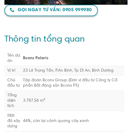
GỌI NGAY TƯ VẤN: 0905 999980
Thông tin tổng quan
Tên dự
Bcons Polaris
án
Vị trí
23 Lê Trọng Tấn, P.An Bình, Tp Dĩ An, Bình Dương
Chủ
Tập đoàn Bcons Group (Đơn vị đầu tư Công ty Cổ
đầu tư
phần Bất động sản Bcons PS)
Tổng
diện
3.787,56 m²
tích
Mật
độ xây
44%, còn lại cảnh quang cây xanh
dựng