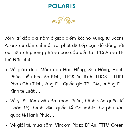
POLARIS
Với vị trí đắc địa nằm ở giao điểm kết nối vùng, từ Bcons
Polaris cư dân chỉ mất vài phút để tiếp cận dễ dàng với
loạt tiện ích phong phú và cao cấp đến từ TP.Dĩ An và TP.
Thủ Đức như:
Về giáo dục: Mầm non Hoa Hồng, Sen Hồng, Hạnh
Phúc, Tiểu học An Bình, THCS An Bình, THCS – THPT
Phan Chu Trinh, làng ĐH Quốc gia TP.HCM, trường ĐH
Kinh tế Luật,…
Về y tế: Bệnh viện đa khoa Dĩ An, bệnh viện quốc tế
Hoàn Mỹ, bệnh viện quốc tế Columbia, bv phụ sản
quốc tế Hạnh Phúc…
Về giải trí, mua sắm: Vincom Plaza Dĩ An, TTTM Green