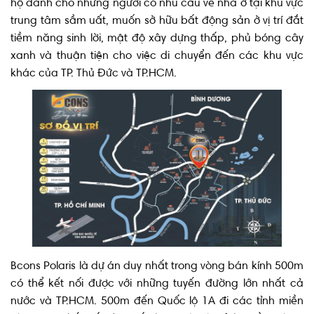
hộ dành cho những người có nhu cầu về nhà ở tại khu vực
trung tâm sầm uất, muốn sở hữu bất động sản ở vị trí đắt
tiềm năng sinh lời, mật độ xây dựng thấp, phủ bóng cây
xanh và thuận tiện cho việc di chuyển đến các khu vực
khác của TP. Thủ Đức và TP.HCM.
Bcons Polaris là dự án duy nhất trong vòng bán kính 500m
có thể kết nối được với những tuyến đường lớn nhất cả
nước và TP.HCM. 500m đến Quốc lộ 1A đi các tỉnh miền