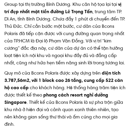
Group tại thị trường Bình Dương. Khu căn hộ tọa lại tại
vị
trí đẹp nhất mặt tiền đường Lê Trọng Tấn
, trung tâm TP.
Dĩ An, tỉnh Bình Dương. Chưa đầy 1 phút di chuyển đến TP.
Thủ Đức. Chỉ cần bước một bước, cư dân của Bcons
Polaris đã tiếp cận được với cung đường quan trọng nhất
của TP.HCM là Đại lộ Phạm Văn Đồng. Với vị trí “kim
cương” đắc địa này, cư dân của dự án có thể tận hưởng
loạt tiện ích nội khu và ngoại khu đầy đủ và đẳng cấp
nhất, cũng như hứa hẹn tiềm năng sinh lời trong tương lai.
Quy mô của Bcons Polaris được xây dựng trên
diện tích
3.787,56m2, với 1 block cao 26 tầng, cung cấp 522 căn
hộ cao cấp
cho khách hàng. Hệ thống hàng trăm tiện ích
được thiết kế theo
phong cách resort nghỉ dưỡng
Singapore
. Thiết kế của Bcons Polaris là sự pha trộn giữa
khu nhà ở hiện đại và cảnh quan xanh thiên nhiên, tạo
nên không gian sống thư thái và ấm cúng cho mọi gia
đình.