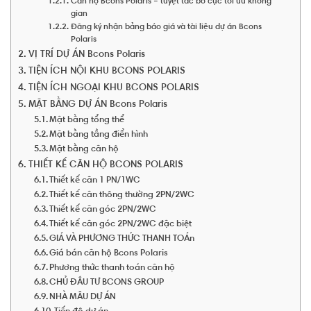
Căn hộ Bcons Polaris – tuyệt tác bố cục tối ưu không
gian
Đăng ký nhận bảng báo giá và tài liệu dự án Bcons
Polaris
VỊ TRÍ DỰ ÁN Bcons Polaris
TIỆN ÍCH NỘI KHU BCONS POLARIS
TIỆN ÍCH NGOẠI KHU BCONS POLARIS
MẶT BẰNG DỰ ÁN Bcons Polaris
Mặt bằng tổng thể
Mặt bằng tầng điển hình
Mặt bằng căn hộ
THIẾT KẾ CĂN HỘ BCONS POLARIS
Thiết kế căn 1 PN/1WC
Thiết kế căn thông thường 2PN/2WC
Thiết kế căn góc 2PN/2WC
Thiết kế căn góc 2PN/2WC đặc biệt
GIÁ VÀ PHƯƠNG THỨC THANH TOÁn
Giá bán căn hộ Bcons Polaris
Phương thức thanh toán căn hộ
CHỦ ĐẦU TƯ BCONS GROUP
NHÀ MẪU DỰ ÁN