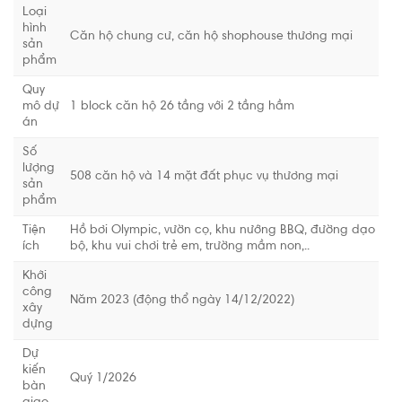
Loại
hình
Căn hộ chung cư, căn hộ shophouse thương mại
sản
phẩm
Quy
mô dự
1 block căn hộ 26 tầng với 2 tầng hầm
án
Số
lượng
508 căn hộ và 14 mặt đất phục vụ thương mại
sản
phẩm
Tiện
Hồ bơi Olympic, vườn cọ, khu nướng BBQ, đường dạo
ích
bộ, khu vui chơi trẻ em, trường mầm non,..
Khởi
công
Năm 2023 (động thổ ngày 14/12/2022)
xây
dựng
Dự
kiến
Quý 1/2026
bàn