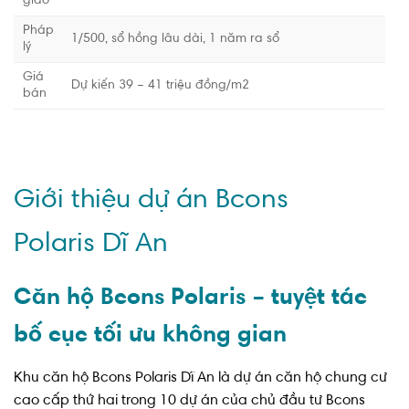
giao
Pháp
1/500, sổ hồng lâu dài, 1 năm ra sổ
lý
Giá
Dự kiến 39 – 41 triệu đồng/m2
bán
Giới thiệu dự án Bcons
Polaris Dĩ An
Căn hộ Bcons Polaris – tuyệt tác
bố cục tối ưu không gian
Khu căn hộ Bcons Polaris Dĩ An là dự án căn hộ chung cư
cao cấp thứ hai trong 10 dự án của chủ đầu tư Bcons