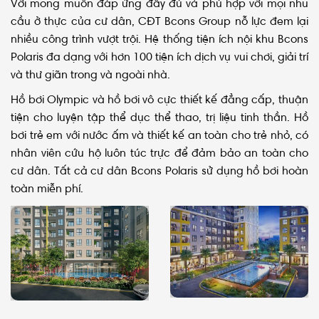
Với mong muốn đáp ứng đầy đủ và phù hợp với mọi nhu
cầu ở thực của cư dân, CĐT Bcons Group nỗ lực đem lại
nhiều công trình vượt trội. Hệ thống tiện ích nội khu Bcons
Polaris đa dạng với hơn 100 tiện ích dịch vụ vui chơi, giải trí
và thư giãn trong và ngoài nhà.
Hồ bơi Olympic và hồ bơi vô cực thiết kế đẳng cấp, thuận
tiện cho luyện tập thể dục thể thao, trị liệu tinh thần. Hồ
bơi trẻ em với nước ấm và thiết kế an toàn cho trẻ nhỏ, có
nhân viên cứu hộ luôn túc trực để đảm bảo an toàn cho
cư dân. Tất cả cư dân Bcons Polaris sử dụng hồ bơi hoàn
toàn miễn phí.