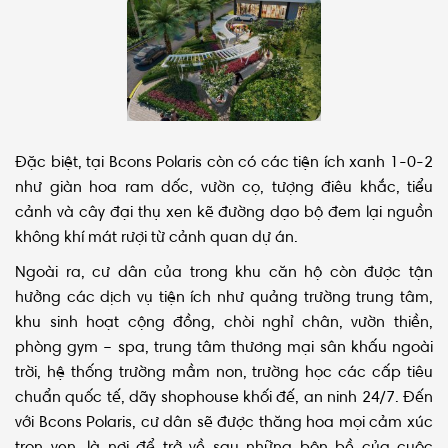
Đặc biệt, tại Bcons Polaris còn có các tiện ích xanh 1-0-2
như giàn hoa ram dốc, vườn cọ, tượng điêu khắc, tiểu
cảnh và cây đại thụ xen kẽ đường dạo bộ đem lại nguồn
không khí mát rượi từ cảnh quan dự án.
Ngoài ra, cư dân của trong khu căn hộ còn được tận
hưởng các dịch vụ tiện ích như quảng trường trung tâm,
khu sinh hoạt cộng đồng, chòi nghỉ chân, vườn thiền,
phòng gym – spa, trung tâm thương mại sân khấu ngoài
trời, hệ thống trường mầm non, trường học các cấp tiêu
chuẩn quốc tế, dãy shophouse khối đế, an ninh 24/7. Đến
với Bcons Polaris, cư dân sẽ được thăng hoa mọi cảm xúc