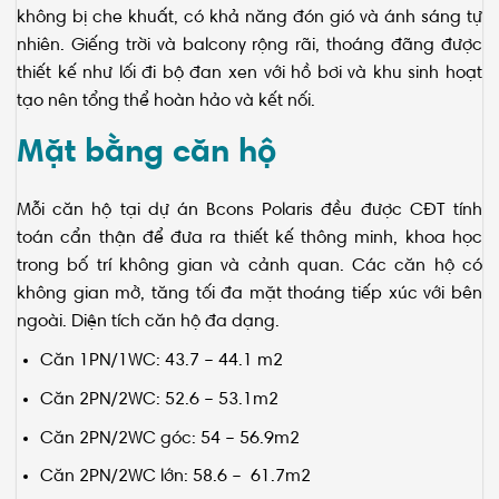
không bị che khuất, có khả năng đón gió và ánh sáng tự
nhiên. Giếng trời và balcony rộng rãi, thoáng đãng được
thiết kế như lối đi bộ đan xen với hồ bơi và khu sinh hoạt
tạo nên tổng thể hoàn hảo và kết nối.
Mặt bằng căn hộ
Mỗi căn hộ tại dự án
Bcons Polaris đều được CĐT tính
toán cẩn thận để đưa ra thiết kế thông minh, khoa học
trong bố trí không gian và cảnh quan. Các căn hộ có
không gian mở, tăng tối đa mặt thoáng tiếp xúc với bên
ngoài. Diện tích căn hộ đa dạng.
Căn 1PN/1WC: 43.7 – 44.1 m2
Căn 2PN/2WC: 52.6 – 53.1m2
Căn 2PN/2WC góc: 54 – 56.9m2
Căn 2PN/2WC lớn: 58.6 – 61.7m2