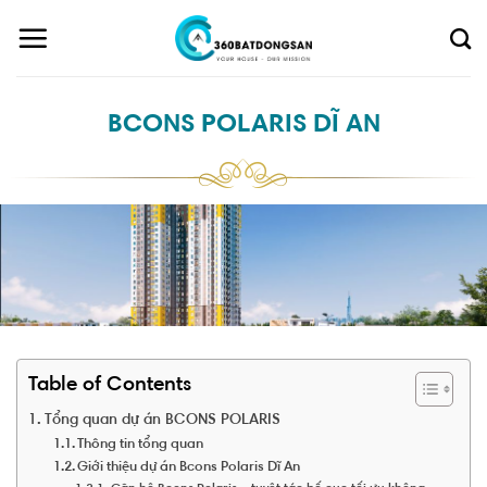
Skip
to
content
BCONS POLARIS DĨ AN
Table of Contents
Tổng quan dự án BCONS POLARIS
Thông tin tổng quan
Giới thiệu dự án Bcons Polaris Dĩ An