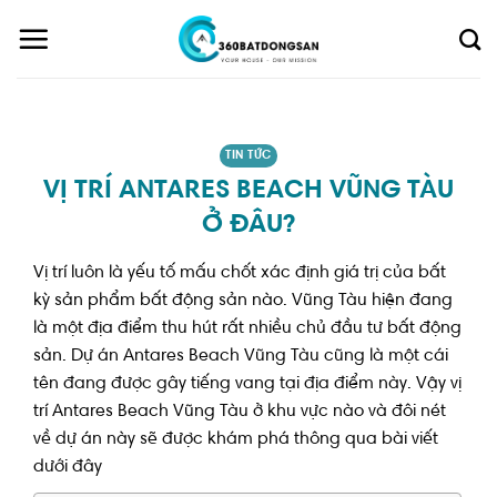
Skip
to
content
TIN TỨC
VỊ TRÍ ANTARES BEACH VŨNG TÀU
Ở ĐÂU?
Vị trí luôn là yếu tố mấu chốt xác định giá trị của bất
kỳ sản phẩm bất động sản nào. Vũng Tàu hiện đang
là một địa điểm thu hút rất nhiều chủ đầu tư bất động
sản. Dự án Antares Beach Vũng Tàu cũng là một cái
tên đang được gây tiếng vang tại địa điểm này. Vậy vị
trí Antares Beach Vũng Tàu ở khu vực nào và đôi nét
về dự án này sẽ được khám phá thông qua bài viết
dưới đây