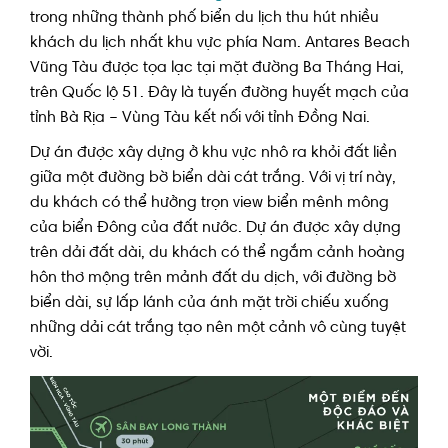
trong những thành phố biển du lịch thu hút nhiều
khách du lịch nhất khu vực phía Nam. Antares Beach
Vũng Tàu được tọa lạc tại mặt đường Ba Tháng Hai,
trên Quốc lộ 51. Đây là tuyến đường huyết mạch của
tỉnh Bà Rịa – Vùng Tàu kết nối với tỉnh Đồng Nai.
Dự án được xây dựng ở khu vực nhô ra khỏi đất liền
giữa một đường bờ biển dài cát trắng. Với vị trí này,
du khách có thể hưởng trọn view biển mênh mông
của biển Đông của đất nước. Dự án được xây dựng
trên dải đất dài, du khách có thể ngắm cảnh hoàng
hôn thơ mộng trên mảnh đất du dịch, với đường bờ
biển dài, sự lấp lánh của ánh mặt trời chiếu xuống
những dải cát trắng tạo nên một cảnh vô cùng tuyệt
vời.