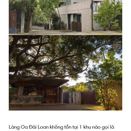
Làng Oa Đài Loan
không tồn tại
1 khu nào gọi là