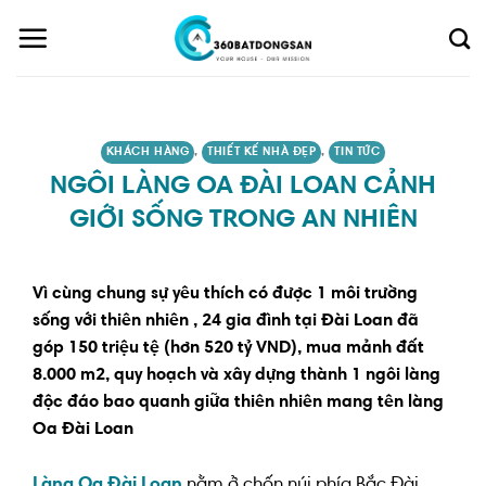
Skip
to
content
KHÁCH HÀNG
,
THIẾT KẾ NHÀ ĐẸP
,
TIN TỨC
NGÔI LÀNG OA ĐÀI LOAN CẢNH
GIỚI SỐNG TRONG AN NHIÊN
Vì cùng chung sự yêu thích
có được 1 môi trường
sống với
thiên nhiên
, 24
gia đình
tại Đài Loan đã
góp 150 triệu tệ (hơn 520 tỷ VND),
mua mảnh đất
8.000
m2
,
quy hoạch và xây dựng thành 1
ngôi làng
độc đáo bao quanh giữa thiên nhiên
mang tên
làng
Oa Đài Loan
Làng Oa Đài Loan
nằm ở
chốn
núi
phía Bắc
Đài