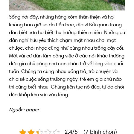
Sống
nơi đây
, những hàng xóm thân thiện và họ
không bao giờ so đo
tiền bạc
,
địa vị.B
ởi
quan trọng
đặc biệt hơn
họ
biết
thụ hưởng
thiên nhiên
. N
hững
cư
dân
nghỉ hưu
yêu thích
chạm mặt
nhau chơi mạt
chược, chơi nhạc
cũng như
cùng nhau trồng
cây cối
.
M
ột vài
cư dân
làm công việc
ở các
nơi
khác thường
đưa
gia chủ
cũng như
con cháu
trở về
làng
vào cuối
tuần
. C
húng ta
cùng nhau uống trà,
trò chuyện
và
chia sẻ
cuộc sống thường ngày
.
trẻ em
gia chủ
nào
thì cũng
biết nhau. Chúng
liên tục
nô đùa,
tự do
chơi
đùa
khắp
khu vực
vào
làng.
Nguồn: paper
2.4/5 - (7 bình chọn)