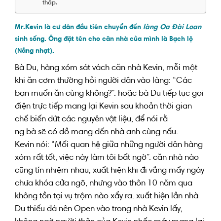
thấp.
Mr.Kevin
là cư dân đầu tiên
chuyển
đến
làng Oa Đài Loan
sinh sống. Ông đặt tên cho căn nhà của mình
là
Bạch lộ
(Nắng nhạt).
Bà Du, hàng xóm
sát
vách
căn nhà
Kevin,
mỗi một
khi
ăn cơm thường hỏi
người dân
vào
làng: “Các
bạn muốn
ăn cùng không?”.
hoặc
bà Du
tiếp tục
gọi
điện
trực tiếp
mang lại
Kevin
sau khoản thời gian
chế biến
dứt
các
nguyên vật liệu
,
để
nói rằ
ng
bà
sẽ
có
đồ
mang đến
nhà
anh cùng nấu.
Kevin nói: “Mối
quan hệ
giữa
những người dân
hàng
xóm
rất tốt
,
việc này
làm
tôi bất ngờ”.
căn nhà
nào
cũng
tín nhiệm
nhau,
xuất hiện
khi đi vắng mấy ngày
chưa
khóa
cửa ngõ
, nhưng
vào
thôn 10 năm qua
không tồn tại
vụ trộm nào
xẩy ra
.
xuất hiện
lần
nhà
Du thiếu đá nên
Open
vào trong nhà
Kevin lấy,