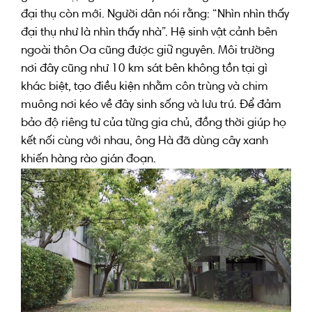
đại thụ
còn mới
. N
gười dân
nói rằng: “Nhìn
nhìn thấy
đại thụ
như là
nhìn thấy
nhà”. Hệ
sinh vật cảnh
bên
ngoài
thôn Oa
cũng được
giữ nguyên
. Môi
trường
nơi đây
cũng như
10 km
sát bên
không tồn tại
gì
khác biệt
,
tạo
điều kiện
nhằm
côn trùng
và
chim
muông nơi kéo về đây sinh sống và lưu trú. Đ
ể
đảm
bảo
độ
riêng
tư của
từng
gia chủ
,
đồng thời
giúp
họ
kết nối
cùng với
nhau, ông Hà
đã
dùng
cây xanh
khiến
hàng rào
gián đoạn
.