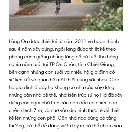
Làng Oa
được
thiết kế
từ năm
2011
và
hoàn thành
sau 4 năm xây dựng, ngôi lang
được thiết kế theo
phong cách
giống
những
làng cổ có tuổi thọ
hàng
nghìn
năm tuổi tại
TP
Ôn Châu, tỉnh Chiết Giang,
bên cạnh những con suối và
nhiều
hộ gia đình có
sự
liên kết và quan hệ mật thiết
cùng với
nhau. Các
hộ gia đình ở đây họ không có nhu cầu xây dựng
những căn nhà bề thế,
nhà kiến trúc sư
họ
Hà đã xây
dựng các
ngôi nhà
trên
các
con dốc
có
chiều cao
chênh lệch 7 m, và
nhờ vào
địa hình thực tế để
thiết
kế lên những con phố
. Căn n
hà
nào cũng
có
tầng
thượng
, có thể dễ dàng vươn tay ra
có thể
chạm
vào