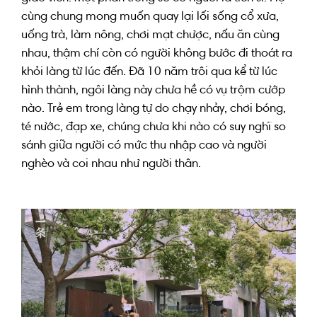
cùng chung mong muốn
quay lại
lối
sống
cổ xưa
,
uống trà,
làm
nông, chơi mạt chược, nấu ăn cùng
nhau,
thậm chí còn
có người
không
bước đi
thoát ra
khỏi
làng từ
lúc đến
. Đã 10 năm trôi qua kể từ lúc
hình thành, ngôi làng
này chưa hề
có
vụ trộm cướp
nào. T
rẻ em
trong
làng
tự do
chạy nhảy, chơi bóng,
té nước, đạp xe, chúng
chưa
khi nào
có suy nghĩ so
sánh giữa
người có mức thu nhập cao
và
người
nghèo
và
coi nhau
như
người thân
.