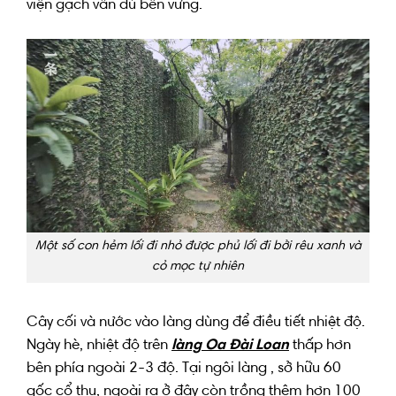
viện gạch
vẫn
đủ
bền vững
.
Một số con hẻm lối đi nhỏ được phủ lối đi bởi rêu xanh và
cỏ mọc tự nhiên
Cây cối
và
nước
vào
làng
dùng để
điều tiết
nhiệt độ
.
N
gày hè
,
nhiệt độ
trên
làng Oa Đài Loan
thấp hơn
bên phía ngoài
2-3 độ. Tại ngôi làng , sở hữu 60
gốc cổ thụ, ngoài ra
ở đây
còn trồng
thêm
hơn
100