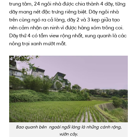
trung tâm
, 24
ngôi nhà
được
chia thành
4 dãy,
từng
dãy
mang
nét
đặc trưng
riêng biệt
. Dãy
ngôi nhà
trên
cùng
ngó ra
cả làng, dãy 2
và
3 kẹp giữa
tạo
nên
cảm nhận
an ninh
vì
được
hàng xóm trông coi.
Dãy thứ 4
có
tầm view
rộng
nhất,
xung quanh
là
các
nông trại xanh mướt mắt.
Bao quanh bên ngoài ngồi làng là những cánh rộng,
vườn cây.