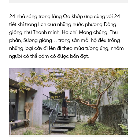
24
nhà
sống
trong làng Oa
khớp ứng
cùng với
24
tiết khí
trong
lịch
của những
nước phương Đông
giống như
Thanh minh, Hạ chí, Mang chủng, Thu
phân, Sương giáng…
trong
sân
mỗi
hộ đều trồng
những
loại cây
đi lên
đi theo
mùa
tương ứng
,
nhằm
người có
thể cảm
có được
bốn
đợt
.