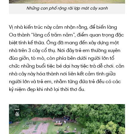
Những con phố rộng rãi lợp mát cây xanh
Vị
nhà kiến trúc
này
cảm nhận
rằng,
để
biến làng
Oa thành “làng cổ trăm năm”, điểm
quan trọng
đặc
biệt
tính kế thừa. Ông
đã
mang đến
xây dựng
một
nhà
trên
3 cây cổ thụ. N
ơi đây
trẻ em
thường xuyên
đùa giỡn
,
tò mò
, còn
phía bên dưới
người
lớn
tổ
chức
những
buổi tiệc
bé dại
hay
tiệc trà
dễ chơi
.
căn
nhà
cây này
hóa thành
nơi
liên kết
cảm tình
giữa
người
lớn
và
trẻ em
,
nhằm
từng
đứa trẻ đều
có các
kỷ niệm đẹp khi nhớ lại thời thơ ấu.