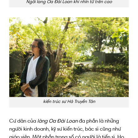
Ngôi lang Oa Đài Loan khi nhìn từ trên cao
kiến trúc sư Hà Truyền Tân
Cư dân
của
làng Oa Đài Loan
đa phần là
những
người kinh doanh
,
kỹ sư kiến trúc
, bác sĩ
cũng như
giáo viên. M
ột phần
trong số có người là tiến sĩ
.
Họ