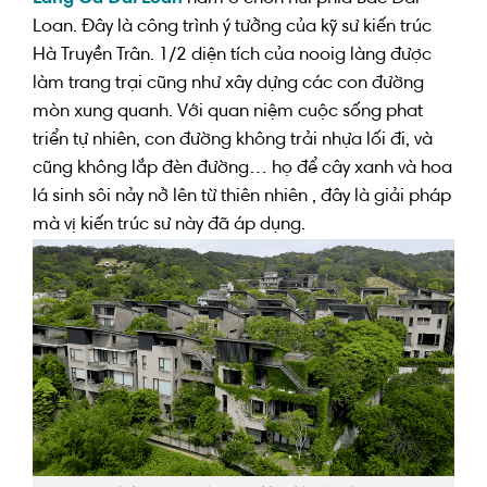
Loan. Đ
ây là
công trình
ý tưởng
của
kỹ sư kiến trúc
Hà Truyền Trân.
1/2
diện tích
của nooig làng
được
làm
trang trại
cũng như
xây
dựng
các
con đường
mòn
xung quanh
. Với quan niệm cuộc sống phat
triển tự nhiên, con đường không trải nhựa
lối đi
,
và
cũng không
lắp đèn
đường
… họ
để
cây xanh
và
hoa
lá sinh sôi nảy nở
lên
từ
thiên nhiên
, đây
là
giải pháp
mà vị
kiến trúc sư
này đã
áp dụng
.