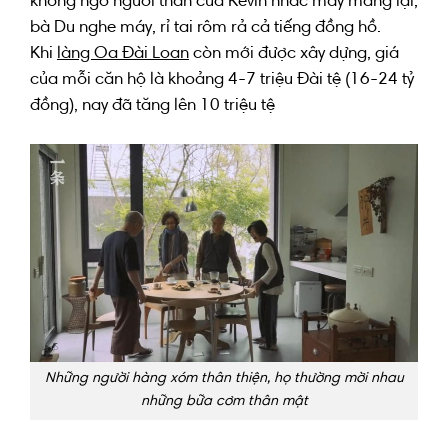
không
ngờ
người thân
của Kevin
nhấc máy
mang lại
,
bà Du nghe máy,
rỉ tai
rôm rả cả tiếng
đồng hồ
.
Khi
làng Oa Đài Loan
còn mới
được
xây dựng
,
giá
của
mỗi
căn hộ
là
khoảng
4-7 triệu Đài tệ (16-24 tỷ
đồng),
nay đã
tăng lên
10 triệu tệ
Những người hàng xóm thân thiện, họ thường mời nhau
những bữa cơm thân mật