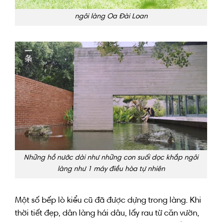
ngôi làng Oa Đài Loan
Những hồ nước dài như những con suối dọc khắp ngôi
làng như 1 máy điều hòa tự nhiên
Một số
bếp
lò kiểu cũ
đã được
dựng
trong
làng. Khi
thời tiết đẹp, dân làng hái dâu, lấy rau từ
căn vườn
,