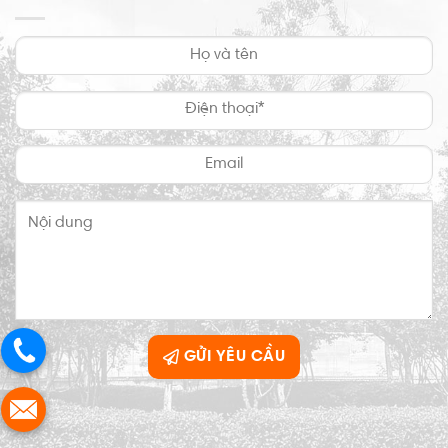
GỬI YÊU CẦU