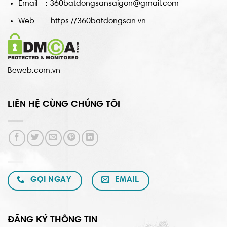
Email : 360batdongsansaigon@gmail.com
Web : https://360batdongsan.vn
Beweb.com.vn
LIÊN HỆ CÙNG CHÚNG TÔI
GỌI NGAY
EMAIL
ĐĂNG KÝ THÔNG TIN