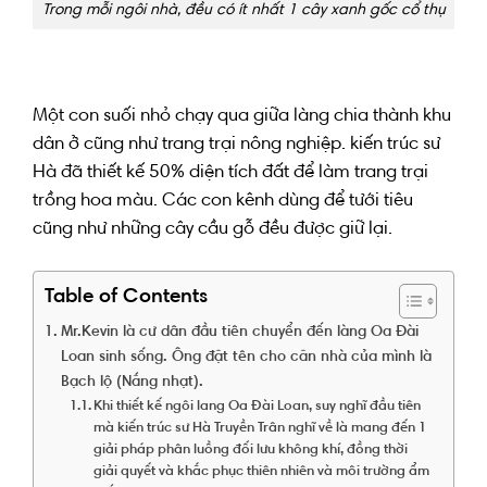
Trong mỗi ngôi nhà, đều có ít nhất 1 cây xanh gốc cổ thụ
Một con suối
nhỏ
chạy qua giữa làng
chia thành
khu
dân ở
cũng như
trang trại
nông nghiệp
.
kiến trúc sư
Hà
đã
thiết kế
50%
diện tích
đất
để làm
trang trại
trồng hoa màu. C
ác
con kênh
dùng để
tưới tiêu
cũng như
những
cây cầu gỗ đều
được
giữ lại
.
Table of Contents
Mr.Kevin là cư dân đầu tiên chuyển đến làng Oa Đài
Loan sinh sống. Ông đặt tên cho căn nhà của mình là
Bạch lộ (Nắng nhạt).
Khi thiết kế ngôi lang Oa Đài Loan, suy nghĩ đầu tiên
mà kiến trúc sư Hà Truyền Trân nghĩ về là mang đến 1
giải pháp phân luồng đối lưu không khí, đồng thời
giải quyết và khắc phục thiên nhiên và môi trường ẩm