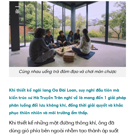
Cùng nhau uống trà đàm đạo và chơi màn chược
Khi
thiết kế
ngôi lang Oa Đài Loan, suy nghĩ đầu tiên mà
kiến trúc sư
Hà Truyền Trân
nghĩ về
là
mang đến
1
giải pháp
phân luồng đối lưu
không khí
,
đồng thời
giải quyết và khắc
phục
thiên nhiên và môi trường
ẩm thấp
.
Khi
thiết kế
những
mặt đường
thông khí, ông
đã
dùng
gió
phía bên ngoài
nhằm
tạo thành
áp suất