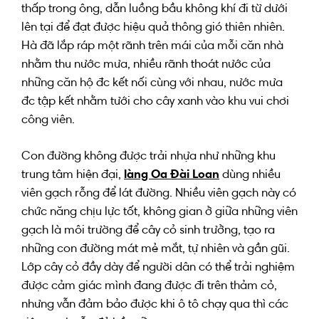
thấp
trong
ông, dẫn luồng
bầu không khí
đi từ
dưới
lên
tại
để
đạt được
hiệu quả
thông gió
thiên nhiên
.
Hà
đã
lắp ráp
một rãnh
trên
mái của
mỗi
căn nhà
nhằm
thu nước mưa,
nhiều
rãnh thoát nước
của
những
căn hộ
đc
kết nối
cùng với
nhau, nước mưa
đc
tập kết
nhằm
tưới
cho
cây xanh
vào
khu vui chơi
công viên
.
Con
đường
không được trải nhựa
như những
khu
trung tâm
hiện đại
,
làng Oa Đài Loan
dùng
nhiều
viên gạch rỗng để lát
đường
. N
hiều
viên gạch này
có
chức năng
chịu lực tốt
,
không gian
ở
giữa những viên
gạch là môi trường để cây cỏ sinh trưởng,
tạo ra
những
con đường
mát mẻ
mắt, tự nhiên và gần gũi.
Lớp cây cỏ đầy dày để người
dân
có thể trải nghiệm
được
cảm giác
mình
đang được
đi
trên
thảm cỏ
,
nhưng vẫn đảm bảo được khi
ô tô
chạy qua
thì các