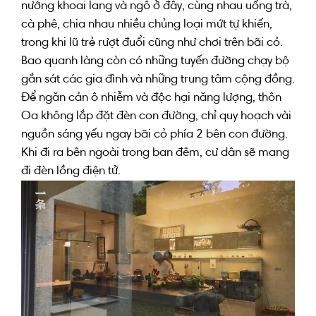
nướng khoai lang
và
ngô
ở đây
, cùng nhau uống trà,
cà phê
, chia nhau
nhiều chủng loại
mứt tự
khiến
,
trong khi
lũ trẻ rượt đuổi
cũng như
chơi
trên
bãi cỏ.
B
ao quanh
làng còn
có những
tuyến đường
chạy bộ
gắn sát
các
gia đình
và
những
trung tâm
cộng đồng
.
Đ
ể ngăn cản
ô nhiễm và độc hại
năng lượng
, thôn
Oa
không
lắp đặt
đèn
con đường
, chỉ
quy hoạch
vài
nguồn sáng yếu
ngay
bãi cỏ
phía 2 bên
con đường
.
Khi đi
ra bên ngoài
trong
ban đêm
,
cư dân
sẽ
mang
đi
đèn lồng điện tử.