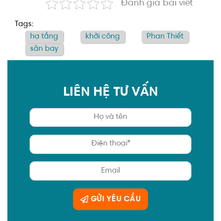
Đánh giá bài viết
Tags:
hạ tầng
khởi công
Phan Thiết
sân bay
LIÊN HỆ TƯ VẤN
GỬI YÊU CẦU