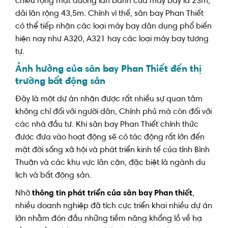
chiều rộng mặt đường lăn bánh của máy bay là 23m,
dải lăn rộng 43,5m. Chính vì thế, sân bay Phan Thiết
có thể tiếp nhận các loại máy bay dân dụng phổ biến
hiện nay như A320, A321 hay các loại máy bay tương
tự.
Ảnh hưởng của sân bay Phan Thiết đến thị
trường bất động sản
Đây là một dự án nhận được rất nhiều sự quan tâm
không chỉ đối với người dân, Chính phủ mà còn đối với
các nhà đầu tư. Khi sân bay Phan Thiết chính thức
được đưa vào hoạt động sẽ có tác động rất lớn đến
mặt đời sống xã hội và phát triển kinh tế của tỉnh Bình
Thuận và các khu vực lân cận, đặc biệt là ngành du
lịch và bất động sản.
Nhờ
thông tin phát triển của sân bay Phan thiết
,
nhiều doanh nghiệp đã tích cực triển khai nhiều dự án
lớn nhằm đón đầu những tiềm năng khổng lồ về hạ