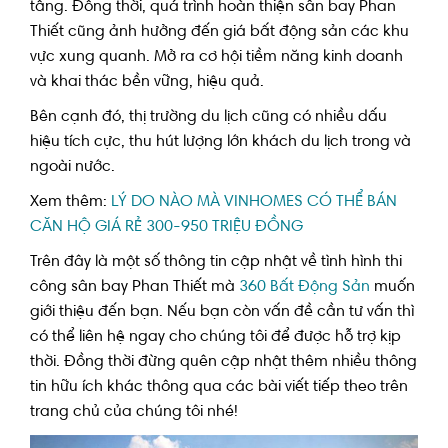
tầng. Đồng thời, quá trình hoàn thiện sân bay Phan
Thiết cũng ảnh hưởng đến giá bất động sản các khu
vực xung quanh. Mở ra cơ hội tiềm năng kinh doanh
và khai thác bền vững, hiệu quả.
Bên cạnh đó, thị trường du lịch cũng có nhiều dấu
hiệu tích cực, thu hút lượng lớn khách du lịch trong và
ngoài nước.
Xem thêm:
LÝ DO NÀO MÀ VINHOMES CÓ THỂ BÁN
CĂN HỘ GIÁ RẺ 300-950 TRIỆU ĐỒNG
Trên đây là một số thông tin cập nhật về tình hình thi
công sân bay Phan Thiết mà
360 Bất Động Sản
muốn
giới thiệu đến bạn. Nếu bạn còn vấn đề cần tư vấn thì
có thể liên hệ ngay cho chúng tôi để được hỗ trợ kịp
thời. Đồng thời đừng quên cập nhật thêm nhiều thông
tin hữu ích khác thông qua các bài viết tiếp theo trên
trang chủ của chúng tôi nhé!