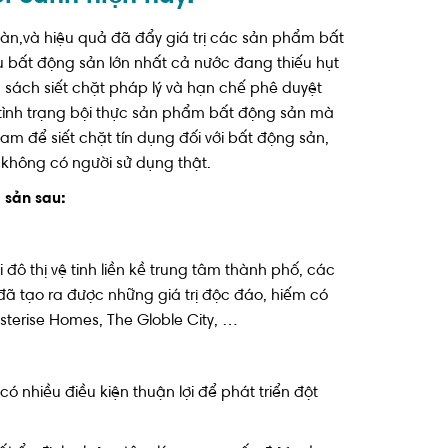
toàn,và hiệu quả đã đẩy giá trị các sản phẩm bất
u bất động sản lớn nhất cả nước đang thiếu hụt
 sách siết chặt pháp lý và hạn chế phê duyệt
tình trạng bội thực sản phẩm bất động sản mà
am để siết chặt tín dụng đối với bất động sản,
 không có người sử dụng thật.
g sản sau:
đô thị vệ tinh liền kề trung tâm thành phố, các
đã tạo ra được những giá trị độc đáo, hiếm có
sterise Homes, The Globle City, …
ó nhiều điều kiện thuận lợi để phát triển đột