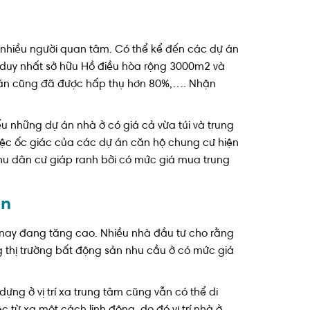
 nhiều người quan tâm. Có thể kể đến các dự án
ộ duy nhất sở hữu Hồ điều hòa rộng 3000m2 và
0 căn cũng đã được hấp thụ hơn 80%,…. Nhận
ếu những dự án nhà ở có giá cả vừa túi và trung
việc ốc giác của các dự án căn hộ chung cư hiện
 khu dân cư giáp ranh bởi có mức giá mua trung
ản
n nay đang tăng cao. Nhiều nhà đầu tư cho rằng
g thị trường bất động sản nhu cầu ở có mức giá
ng ở vị trí xa trung tâm cũng vẫn có thể di
 từ xa một cách linh động, do đó vị trí nhà ở