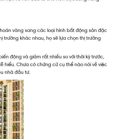
 khoán vàng sang các loại hình bất động sản đặc
thị trường khác nhau, họ sẽ lựa chọn thị trường
ến động và giảm rất nhiều so với thời kỳ trước,
ễ hiểu. Chưa có chứng cứ cụ thể nào nói về việc
ều nhà đầu tư.