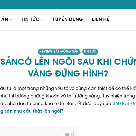
 ÁN
TIN TỨC
TUYỂN DỤNG
LIÊN HỆ
REVIEW BẤT ĐỘNG SẢN
,
TIN TỨC
 SẢNCÓ LÊN NGÔI SAU KHI CH
VÀNG ĐỨNG HÌNH?
ầu tư là một trong những yếu tố vô cùng cần thiết để có thể kiế
 thị trường chứng khoán và thị trường vàng. Tuy nhiên trong th
ác nhà đầu tư cũng khá e dè. Bài viết dưới đây của
360 Bất Đ
g sản nhu cầu thật lên ngôi
?