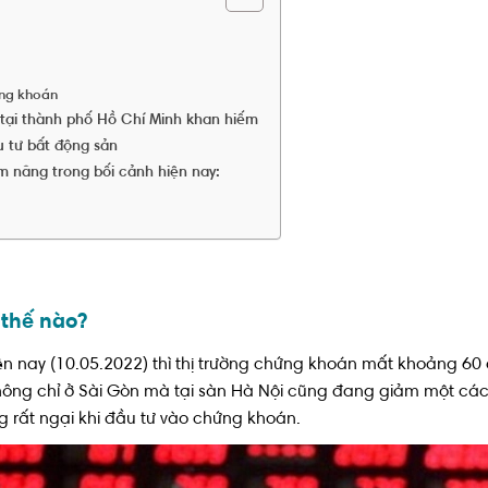
ứng khoán
 tại thành phố Hồ Chí Minh khan hiếm
u tư bất động sản
m năng trong bối cảnh hiện nay:
 thế nào?
ện nay (10.05.2022) thì thị trường chứng khoán mất khoảng 60 
không chỉ ở Sài Gòn mà tại sàn Hà Nội cũng đang giảm một cá
 rất ngại khi đầu tư vào chứng khoán.