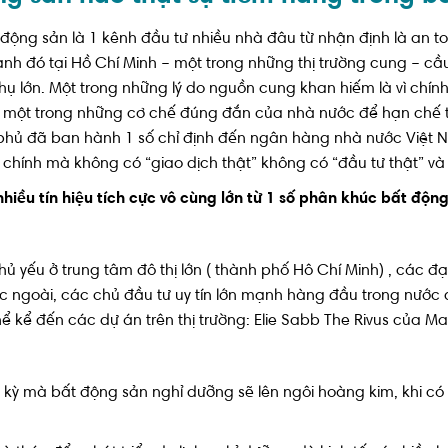
t động sản là 1 kênh đầu tư nhiều nhà đâu từ nhận định là an 
h đó tại Hồ Chí Minh – một trong những thị trường cung – cầ
ụ lớn. Một trong những lý do nguồn cung khan hiếm là vì chính
à một trong những cơ chế đúng đắn của nhà nước để hạn chế 
nh phủ đã ban hành 1 số chỉ định đến ngân hàng nhà nước Việt N
 chính mà không có “giao dịch thật” không có “đầu tư thật” và
 nhiều tín hiệu tích cực vô cùng lớn từ 1 số phân khúc bất độn
yếu ở trung tâm đô thị lớn ( thành phố Hô Chí Minh) , các đại 
c ngoài, các chủ đầu tư uy tín lớn mạnh hàng đầu trong nước 
 kể đến các dự án trên thị trường: Elie Sabb The Rivus của Ma
ời kỳ mà bất động sản nghỉ dưỡng sẽ lên ngôi hoàng kim, khi có c