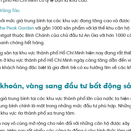
h phố Hồ Chí Minh có tỷ lệ bận là khá cao.
 Vũng Tàu
với mức giá trung bình tại các khu vực đang tăng cao và được
The Peak Garden
với gần 1000 sản phẩm với lợi thế khu căn h
n Westgat thuộc Bình Chánh của chủ đầu tư An Gia với hơn 100
hanh chóng hết hàng.
g sản tại khu vực thành phố Hồ Chí Minh hiện nay đang rất thi
sản ở khu vực thành phố Hồ Chí Minh ngày càng tăng dẫn đến 
ều khách hàng đặc biệt là gia đình trẻ có xu hướng tìm về các
 khoán, vàng sang đầu tư bất động s
iá trung bình tại các khu vực thành phố lớn của nước ta hiệ
rung bình chính là một trong những mức đầu tư phù hợp. Nhữn
khu vực rìa thành phố xa trung tâm.
 nay vô cùng mở rộng cho nên đối với những căn hộ được xây dự
. Hiện nay rất nhiều các công ty đồng ý cho hình thức làm việc