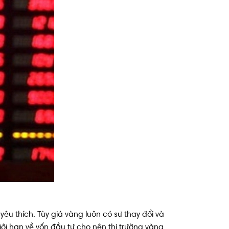
êu thích. Tùy giá vàng luôn có sự thay đổi và
iới hạn về vốn đầu tư cho nên thị trường vàng