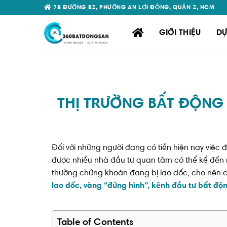
Skip
78 ĐƯỜNG B2, PHƯỜNG AN LỢI ĐÔNG, QUẬN 2, HCM
to
content
GIỚI THIỆU
DỰ
THỊ TRƯỜNG BẤT ĐỘNG
Đối với những người đang có tiền hiện nay việc đ
được nhiều nhà đầu tư quan tâm có thể kể đến như
thường chứng khoán đang bị lao dốc, cho nên c
lao dốc, vàng “đứng hình”, kênh đầu tư bất độn
Table of Contents