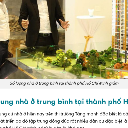
Số lượng nhà ở trung bình tại thành phố Hồ Chí Minh giảm
cung nhà ở trung bình tại thành phố 
ung cư nhà ở hiện nay trên thị trường Tăng mạnh đặc biệt là 
hát triển do đó tập trung đông đúc rất nhiều dân cư đặc biệt là 