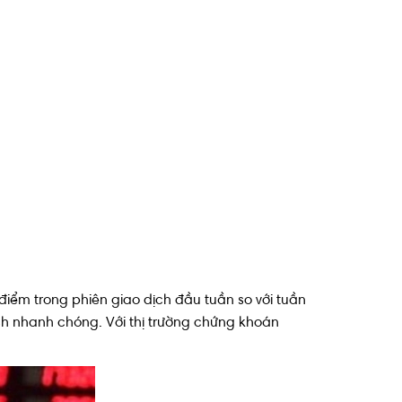
điểm trong phiên giao dịch đầu tuần so với tuần
ch nhanh chóng. Với thị trường chứng khoán