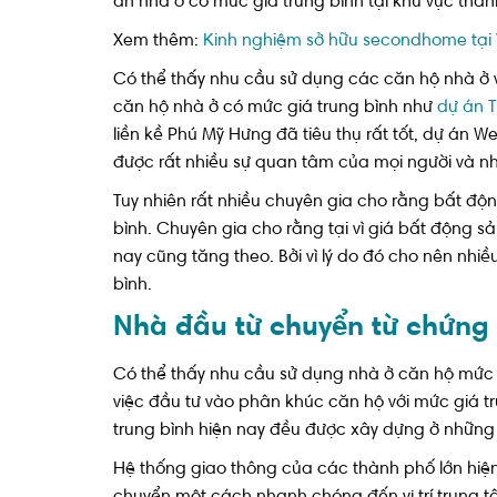
án nhà ở có mức giá trung bình tại khu vực thàn
Xem thêm:
Kinh nghiệm sở hữu secondhome tại
Có thể thấy nhu cầu sử dụng các căn hộ nhà ở 
căn hộ nhà ở có mức giá trung bình như
dự án 
liền kề Phú Mỹ Hưng đã tiêu thụ rất tốt, dự á
được rất nhiều sự quan tâm của mọi người và n
Tuy nhiên rất nhiều chuyên gia cho rằng bất độn
bình. Chuyên gia cho rằng tại vì giá bất động 
nay cũng tăng theo. Bởi vì lý do đó cho nên nhi
bình.
Nhà đầu từ chuyển từ chứng
Có thể thấy nhu cầu sử dụng nhà ở căn hộ mức g
việc đầu tư vào phân khúc căn hộ với mức giá t
trung bình hiện nay đều được xây dựng ở những 
Hệ thống giao thông của các thành phố lớn hiện
chuyển một cách nhanh chóng đến vị trí trung tâm