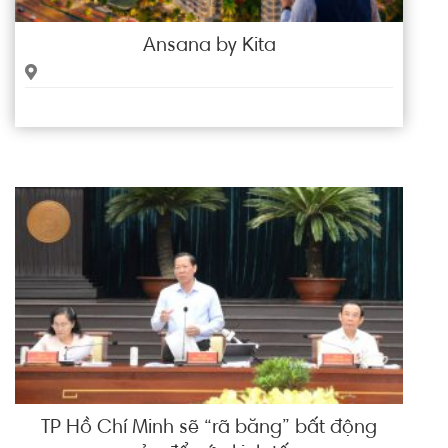
Ansana by Kita
TP Hồ Chí Minh sẽ “rã băng” bất động