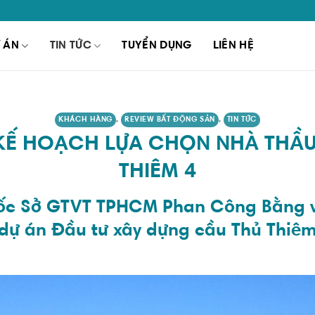
 ÁN
TIN TỨC
TUYỂN DỤNG
LIÊN HỆ
KHÁCH HÀNG
,
REVIEW BẤT ĐỘNG SẢN
,
TIN TỨC
KẾ HOẠCH LỰA CHỌN NHÀ THẦU
THIÊM 4
ốc Sở GTVT TPHCM Phan Công Bằng vừ
dự án Đầu tư xây dựng cầu Thủ Thiêm