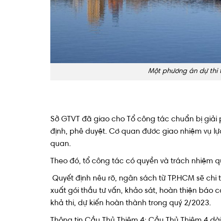
Một phương án dự thi 
Sở GTVT đã giao cho Tổ công tác chuẩn bị giải phá
định, phê duyệt. Cơ quan đươc giao nhiệm vụ lự
quan.
Theo đó, tổ công tác có quyền và trách nhiệm qu
Quyết định nêu rõ, ngân sách từ TP.HCM sẽ chi t
xuất gói thầu tư vấn, khảo sát, hoàn thiện báo c
khả thi, dự kiến hoàn thành trong quý 2/2023.
Thông tin Cầu Thủ Thiêm 4: Cầu Thủ Thiêm 4 dài 