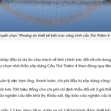
tuyển chọn “Phương án thiết kế kiến trúc công trình cầu Thủ Thiêm 
p đầu tư dự án chịu trách về tính chính xác đối với nội dung, t
a chọn nhà thầu xây dựng Cầu Thủ Thiêm 4 theo đúng quy định
ản lý việc tạm ứng, thanh toán, chi phí đầu tư xây dựng công t
rả hơn 700 triệu đồng cho chi phí chỉ định thầu đối với 3 gói 
áo nghiên cứu tiền khả thi; Khảo sát, lập báo cáo nghiên cứu t
gần 2,2 km, rộng 28 m, 6 làn xe và 2 lề bộ hành được thiết kế