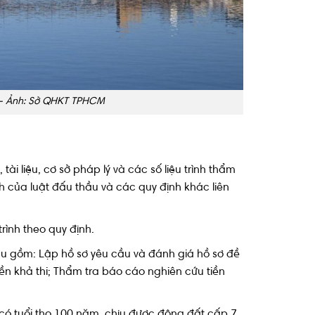
4 – Ảnh: Sở QHKT TPHCM
ài liệu, cơ sở pháp lý và các số liệu trình thẩm
 của luật đấu thầu và các quy định khác liên
rình theo quy định.
thầu gồm: Lập hồ sơ yêu cầu và đánh giá hồ sơ đề
iền khả thi; Thẩm tra báo cáo nghiên cứu tiền
 có tuổi thọ 100 năm, chịu được động đất cấp 7,