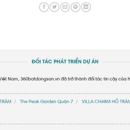
ĐỐI TÁC PHÁT TRIỂN DỰ ÁN
n Việt Nam, 360batdongsan.vn đã trở thành đối tác tin cậy của 
 TRÀM
The Peak Garden Quận 7
VILLA CHARM HỒ TRÀ