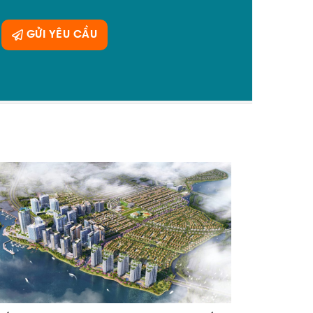
GỬI YÊU CẦU