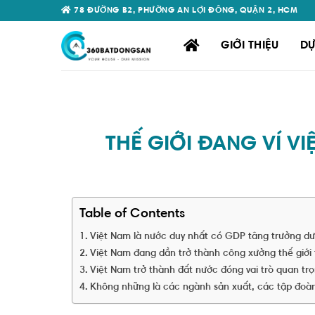
Skip
78 ĐƯỜNG B2, PHƯỜNG AN LỢI ĐÔNG, QUẬN 2, HCM
to
content
GIỚI THIỆU
DỰ
THẾ GIỚI ĐANG VÍ V
Table of Contents
Việt Nam là nước duy nhất có GDP tăng trưởng dươ
Việt Nam đang dần trở thành công xưởng thế giới
Việt Nam trở thành đất nước đóng vai trò quan trọ
Không những là các ngành sản xuất, các tập đoàn đ