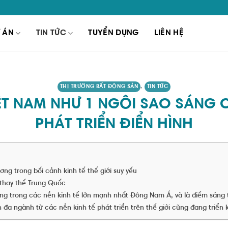
 ÁN
TIN TỨC
TUYỂN DỤNG
LIÊN HỆ
THỊ TRƯỜNG BẤT ĐỘNG SẢN
,
TIN TỨC
IỆT NAM NHƯ 1 NGÔI SAO SÁNG 
PHÁT TRIỂN ĐIỂN HÌNH
ng trong bối cảnh kinh tế thế giới suy yếu
 thay thế Trung Quốc
ng trong các nền kinh tế lớn mạnh nhất Đông Nam Á, và là điểm sáng t
a ngành từ các nền kinh tế phát triển trên thế giới cũng đang triển 