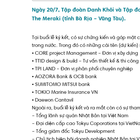
Ngày 20/7, Tập đoàn Danh Khôi và Tập đoà
The Meraki (tỉnh Bà Rịa – Vũng Tàu).
Tại buổi lễ ký kết, có sự chứng kiến và góp mặ
trong nước. Trong đó có những cái tên (dự kiến)
• CORE project Management – Đơn vị xây dựng
• TTID design & build – Tư vấn thiết kế & thi công
• TPI LAND – Đơn vị phân phối chuyên nghiệp
• AOZORA Bank & OCB bank
• SUMITOMO MITSUI bank
• TOKIO Marine Insurance VN
• Daewon Cantavil
Ngoài ra, buổi lễ ký kết và ra mắt còn có sự t
– Tổng lãnh sự quán Nhật Bản tại Việt Nam
– Đại diện cấp cao Tokyu Coporations tại Viet
– Tổng giám đốc Tokyu Development
– Chủ tịch hiệp hội doanh nghiệp Nhật Bản tại 