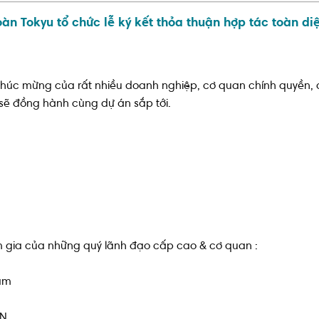
n Tokyu tổ chức lễ ký kết thỏa thuận hợp tác toàn di
t chúc mừng của rất nhiều doanh nghiệp, cơ quan chính quyền,
 sẽ đồng hành cùng dự án sắp tới.
ham gia của những quý lãnh đạo cấp cao & cơ quan :
Nam
VN