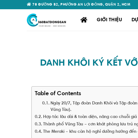
Skip
78 ĐƯỜNG B2, PHƯỜNG AN LỢI ĐÔNG, QUẬN 2, HCM
to
content
GIỚI THIỆU
DỰ
DANH KHÔI KÝ KẾT VỚ
Table of Contents
Ngày 20/7, Tập đoàn Danh Khôi và Tập đoàn T
Vũng Tàu).
Hợp tác lâu dài & toàn diện, nâng cao chuỗi giá 
Thành phố Vũng Tàu – cơn khát phòng lưu trú n
The Meraki – khu căn hộ nghỉ dưỡng hướng đến