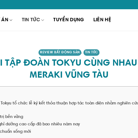
 ÁN
TIN TỨC
TUYỂN DỤNG
LIÊN HỆ
REVIEW BẤT ĐỘNG SẢN
,
TIN TỨC
I TẬP ĐOÀN TOKYU CÙNG NHAU 
MERAKI VŨNG TÀU
okyu tổ chức lễ ký kết thỏa thuận hợp tác toàn diện nhằm nghiên cứu 
trị bền vững
ghỉ dưỡng cao cấp đã bao nhiêu năm nay
 chuẩn sống mới