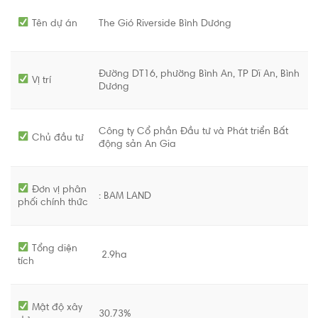
Tên dự án
The Gió Riverside Bình Dương
Đường DT16, phường Bình An, TP Dĩ An, Bình
Vị trí
Dương
Công ty Cổ phần Đầu tư và Phát triển Bất
Chủ đầu tư
động sản An Gia
Đơn vị phân
: BAM LAND
phối chính thức
Tổng diện
2.9ha
tích
Mật độ xây
30.73%