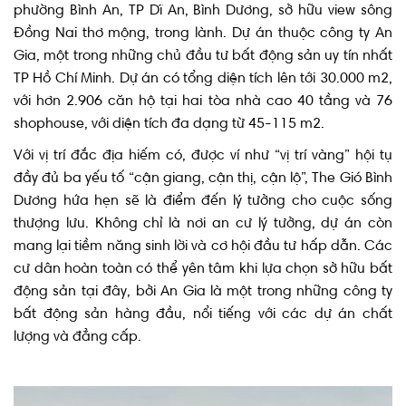
phường Bình An, TP Dĩ An, Bình Dương, sở hữu view sông
Đồng Nai thơ mộng, trong lành. Dự án thuộc công ty An
Gia, một trong những chủ đầu tư bất động sản uy tín nhất
TP Hồ Chí Minh. Dự án có tổng diện tích lên tới 30.000 m2,
với hơn 2.906 căn hộ tại hai tòa nhà cao 40 tầng và 76
shophouse, với diện tích đa dạng từ 45-115 m2.
Với vị trí đắc địa hiếm có, được ví như “vị trí vàng” hội tụ
đầy đủ ba yếu tố “cận giang, cận thị, cận lộ”, The Gió Bình
Dương hứa hẹn sẽ là điểm đến lý tưởng cho cuộc sống
thượng lưu. Không chỉ là nơi an cư lý tưởng, dự án còn
mang lại tiềm năng sinh lời và cơ hội đầu tư hấp dẫn. Các
cư dân hoàn toàn có thể yên tâm khi lựa chọn sở hữu bất
động sản tại đây, bởi An Gia là một trong những công ty
bất động sản hàng đầu, nổi tiếng với các dự án chất
lượng và đẳng cấp.