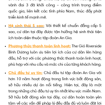
vành đai 3 đã khởi công – công trình trọng điểm
quốc gia, liên kết các tỉnh phía Nam, thúc đẩy phát
triển kinh tế mạnh mẽ.
Hệ sinh thái 5 sao:
Với thiết kế chuẩn đẳng cấp 5
sao, cư dân tại đây được tận hưởng hệ sinh thái tiện
ích toàn diện thuộc tập đoàn An Gia.
Phương thức thanh toán linh hoạt:
The Gió Riverside
Bình Dương luôn ưu tiên lợi ích của cư dân lên hàng
đầu, hỗ trợ với các phương thức thanh toán linh hoạt,
phù hợp với nhu cầu và mức chi của từng khách hàng.
Chủ đầu tư uy tín:
Chủ đầu tư tập đoàn An Gia với
hơn 10 năm hoạt động trong lĩnh vực bất động sản,
sở hữu nhiều dự án nổi tiếng. Hiện tại, đây là một
trong những chủ đầu tư uy tín nhất khu vực miền Nam.
Sở hữu bất động sản tại đây, cư dân hoàn toàn yên
tâm về các vấn đề pháp lý đều đầy đủ và luôn đặt lợi