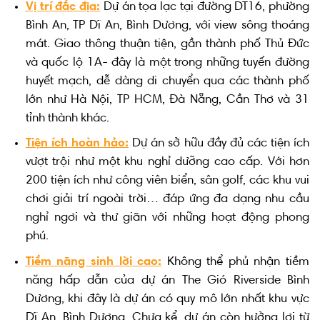
Vị trí đắc địa:
Dự án tọa lạc tại đường DT16, phường
Bình An, TP Dĩ An, Bình Dương, với view sông thoáng
mát. Giao thông thuận tiện, gần thành phố Thủ Đức
và quốc lộ 1A- đây là một trong những tuyến đường
huyết mạch, dễ dàng di chuyển qua các thành phố
lớn như Hà Nội, TP HCM, Đà Nẵng, Cần Thơ và 31
tỉnh thành khác.
Tiện ích hoàn hảo:
Dự án sở hữu đầy đủ các tiện ích
vượt trội như một khu nghỉ dưỡng cao cấp. Với hơn
200 tiện ích như công viên biển, sân golf, các khu vui
chơi giải trí ngoài trời… đáp ứng đa dạng nhu cầu
nghỉ ngơi và thư giãn với những hoạt động phong
phú.
Tiềm năng sinh lời cao:
Không thể phủ nhận tiềm
năng hấp dẫn của dự án The Gió Riverside Bình
Dương, khi đây là dự án có quy mô lớn nhất khu vực
Dĩ An, Bình Dương. Chưa kể, dự án còn hưởng lợi từ