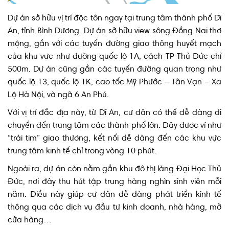
Dự án sở hữu vị trí độc tôn ngay tại trung tâm thành phố Dĩ
An, tỉnh Bình Dương. Dự án sở hữu view sông Đồng Nai thơ
mộng, gần với các tuyến đường giao thông huyết mạch
của khu vực như đường quốc lộ 1A, cách TP Thủ Đức chỉ
500m. Dự án cũng gần các tuyến đường quan trọng như
quốc lộ 13, quốc lộ 1K, cao tốc Mỹ Phước – Tân Vạn – Xa
Lộ Hà Nội, và ngã 6 An Phú.
Với vị trí đắc địa này, từ Dĩ An, cư dân có thể dễ dàng di
chuyển đến trung tâm các thành phố lớn. Đây được ví như
“trái tim” giao thương, kết nối dễ dàng đến các khu vực
trung tâm kinh tế chỉ trong vòng 10 phút.
Ngoài ra, dự án còn nằm gần khu đô thị làng Đại Học Thủ
Đức, nơi đây thu hút tập trung hàng nghìn sinh viên mỗi
năm. Điều này giúp cư dân dễ dàng phát triển kinh tế
thông qua các dịch vụ đầu tư kinh doanh, nhà hàng, mở
cửa hàng…