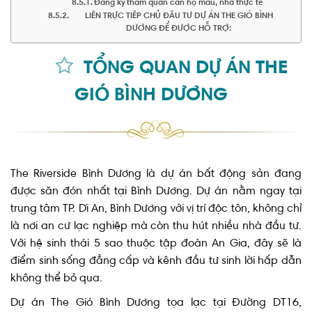
Đăng ký tham quan căn hộ mẫu, nhà thực tế
LIÊN TRỰC TIẾP CHỦ ĐẦU TƯ DỰ ÁN THE GIÓ BÌNH
DƯƠNG ĐỂ ĐƯỢC HỖ TRỢ:
TỔNG QUAN DỰ ÁN THE
GIÓ BÌNH DƯƠNG
The Riverside Bình Dương là dự án bất động sản đang
được săn đón nhất tại Bình Dương. Dự án nằm ngay tại
trung tâm TP. Dĩ An, Bình Dương với vị trí độc tôn, không chỉ
là nơi an cư lạc nghiệp mà còn thu hút nhiều nhà đầu tư.
Với hệ sinh thái 5 sao thuộc tập đoàn An Gia, đây sẽ là
điểm sinh sống đẳng cấp và kênh đầu tư sinh lời hấp dẫn
không thể bỏ qua.
Dự án The Gió Bình Dương tọa lạc tại Đường DT16,