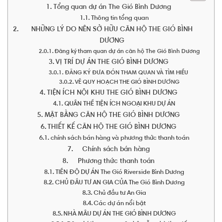
Tổng quan dự án The Gió Bình Dương
Thông tin tổng quan
NHỮNG LÝ DO NÊN SỞ HỮU CĂN HỘ THE GIÓ BÌNH
DƯƠNG
Đăng ký tham quan dự án căn hộ The Gió Bình Dương
VỊ TRÍ DỰ ÁN THE GIÓ BÌNH DƯƠNG
ĐĂNG KÝ ĐƯA ĐÓN THAM QUAN VÀ TÌM HIỂU
VỀ QUY HOẠCH THE GIÓ BÌNH DƯƠNG
TIỆN ÍCH NỘI KHU THE GIÓ BÌNH DƯƠNG
QUẦN THỂ TIỆN ÍCH NGOẠI KHU DỰ ÁN
MẶT BẰNG CĂN HỘ THE GIÓ BÌNH DƯƠNG
THIẾT KẾ CĂN HỘ THE GIÓ BÌNH DƯƠNG
chính sách bán hàng và phương thức thanh toán
Chính sách bán hàng
Phương thức thanh toán
TIẾN ĐỘ DỰ ÁN The Gió Riverside Bình Dương
CHỦ ĐẦU TƯ AN GIA CỦA The Gió Bình Dương
Chủ đầu tư An Gia
Các dự án nổi bật
NHÀ MẪU DỰ ÁN THE GIÓ BÌNH DƯƠNG