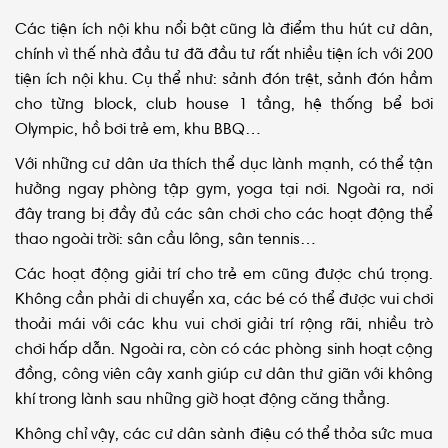
Các tiện ích nội khu nổi bật cũng là điểm thu hút cư dân,
chính vì thế nhà đầu tư đã đầu tư rất nhiều tiện ích với 200
tiện ích nội khu. Cụ thể như: sảnh đón trệt, sảnh đón hầm
cho từng block, club house 1 tầng, hệ thống bể bơi
Olympic, hồ bơi trẻ em, khu BBQ…
Với những cư dân ưa thích thể dục lành mạnh, có thể tận
hưởng ngay phòng tập gym, yoga tại nơi. Ngoài ra, nơi
đây trang bị đầy đủ các sân chơi cho các hoạt động thể
thao ngoài trời: sân cầu lông, sân tennis…
Các hoạt động giải trí cho trẻ em cũng được chú trọng.
Không cần phải di chuyển xa, các bé có thể được vui chơi
thoải mái với các khu vui chơi giải trí rộng rãi, nhiều trò
chơi hấp dẫn. Ngoài ra, còn có các phòng sinh hoạt cộng
đồng, công viên cây xanh giúp cư dân thư giãn với không
khí trong lành sau những giờ hoạt động căng thẳng.
Không chỉ vậy, các cư dân sành điệu có thể thỏa sức mua