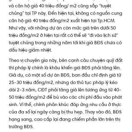
và căn hộ giá 40 triệu đồng/ m2 cũng sắp “tuyệt
chủng” tại TP này. Đến hiện tại, không có nguồn cung
căn hộ giá 40 triệu đồng/m2 xuất hiện tại Tp.HCM.
Như vậy, với những dự án còn mức giá trên dưới 50
triệu đồng/m2 ở hiện tại rất có thể sẽ “đi vào lịch sử”
tuyệt chủng trong những năm tới khi giá BĐS chưa có
dấu hiệu giảm nhiệt.
Theo vị chuyên gia này, bên cạnh câu chuyện quỹ đất
thì pháp lý chính là khâu khiến giá BĐS phải tăng lên.
Giả dụ, có một số dự án BĐS, ban đầu chỉ định giá từ
25-30 triệu đồng/m2, nhưng do thủ tục pháp lý kéo
dài 2-3 năm, CĐT phải tăng giá lên tương ứng từ 40-
50 triệu đồng/m2 để bù vào các chi phí đầu vào phát
sinh. Vì thế, chính phân khúc đáp ứng nhu cầu ở thực
của đa số lại ngày càng bị thu hẹp. Thay vào đó, BĐS
hạng sang, cao cấp lại đang chiếm phần lớn trên thị
trường BĐS.