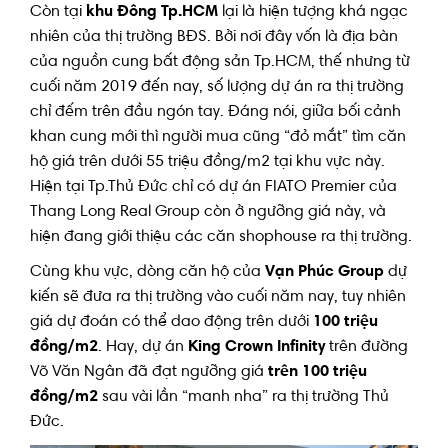
Còn tại
khu Đông Tp.HCM
lại là hiện tượng khá ngạc
nhiên của thị trường BĐS. Bởi nơi đây vốn là địa bàn
của nguồn cung bất động sản Tp.HCM, thế nhưng từ
cuối năm 2019 đến nay, số lượng dự án ra thị trường
chỉ đếm trên đầu ngón tay. Đáng nói, giữa bối cảnh
khan cung mới thì người mua cũng “đỏ mắt” tìm căn
hộ giá trên dưới 55 triệu đồng/m2 tại khu vực này.
Hiện tại Tp.Thủ Đức chỉ có dự án FIATO Premier của
Thang Long Real Group còn ở ngưỡng giá này, và
hiện đang giới thiệu các căn shophouse ra thị trường.
Cùng khu vực, dòng căn hộ của
Vạn Phúc Group
dự
kiến sẽ đưa ra thị trường vào cuối năm nay, tuy nhiên
giá dự đoán có thể dao động trên dưới
100 triệu
đồng/m2
. Hay, dự án
King Crown Infinity
trên đường
Võ Văn Ngân đã đạt ngưỡng giá
trên 100 triệu
đồng/m2
sau vài lần “manh nha” ra thị trường Thủ
Đức.