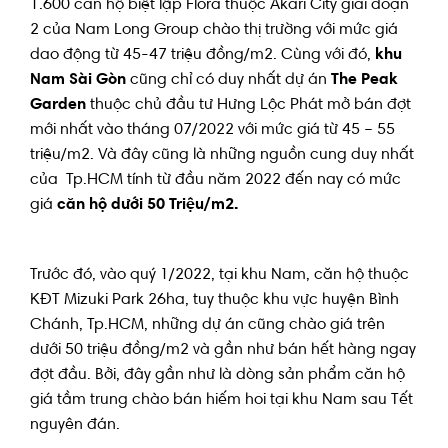
1.600 căn hộ biệt lập Flora thuộc Akari City giai đoạn
2 của Nam Long Group chào thị trường với mức giá
dao động từ 45-47 triệu đồng/m2. Cùng với đó,
khu
Nam Sài Gòn
cũng chỉ có duy nhất dự án
The Peak
Garden
thuộc chủ đầu tư Hưng Lộc Phát mở bán đợt
mới nhất vào tháng 07/2022 với mức giá từ 45 – 55
triệu/m2. Và đây cũng là những nguồn cung duy nhất
của Tp.HCM tính từ đầu năm 2022 đến nay có mức
giá
căn hộ dưới 50 Triệu/m2.
Trước đó, vào quý 1/2022, tại khu Nam, căn hộ thuộc
KĐT Mizuki Park 26ha, tuy thuộc khu vực huyện Bình
Chánh, Tp.HCM, những dự án cũng chào giá trên
dưới 50 triệu đồng/m2 và gần như bán hết hàng ngay
đợt đầu. Bởi, đây gần như là dòng sản phẩm căn hộ
giá tầm trung chào bán hiếm hoi tại khu Nam sau Tết
nguyên đán.