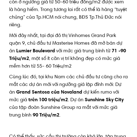
còn ở ngưỡng giá từ 50-60 triệu đồng/m2 được xem
là hàng hiếm. Trong tương lai rất có thể là hàng “tuyệt
chủng” của Tp.HCM nói chung, BĐS Tp.Thủ Đức nói
riêng.
Mới đây nhất, tại đại đô thị Vinhomes Grand Park
quận 9, chủ đầu tư Masterise Homes đã mở bán dự
án
Lumier Boulevard
với mức giá trung bình từ
71 -90
Triệu/m2
, một số ít căn vị trí không đẹp có mức giá
mềm hơn từ 55- 60 Triệu/m2
Cùng lúc đó, tại khu Nam các chủ đầu tư cũng cho ra
mắt các dự án mới với ngưỡng giá lập đỉnh mới: Dự
án
Grand Sentosa của Novaland
dự kiến rumo với
mức giá
trên 100 triệu/m2
. Dự án
Sunshine Sky City
của tập đoàn Sunshine Group ra mắt với mức giá
trung bình
90 Triệu/m2
.
Có thể thấy, sức cầu thị trường còn khá lớn, tập trung