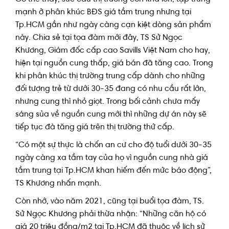
mạnh ở phân khúc BĐS giá tầm trung nhưng tại
Tp.HCM gần như ngày càng cạn kiệt dòng sản phẩm
này. Chia sẻ tại tọa đàm mới đây, TS Sử Ngọc
Khương, Giám đốc cấp cao Savills Việt Nam cho hay,
hiện tại nguồn cung thấp, giá bán đã tăng cao. Trong
khi phân khúc thị trường trung cấp dành cho những
đối tượng trẻ từ dưới 30-35 đang có nhu cầu rất lớn,
nhưng cung thì nhỏ giọt. Trong bối cảnh chưa mấy
sáng sủa về nguồn cung mới thì những dự án này sẽ
tiếp tục đà tăng giá trên thị trường thứ cấp.
“Có một sự thực là chốn an cư cho độ tuổi dưới 30-35
ngày càng xa tầm tay của họ vì nguồn cung nhà giá
tầm trung tại Tp.HCM khan hiếm đến mức báo động”,
TS Khương nhấn mạnh.
Còn nhớ, vào năm 2021, cũng tại buổi tọa đàm, TS.
Sử Ngọc Khương phải thừa nhận: “Những căn hộ có
giá 20 triệu đồng/m2 tại Tp.HCM đã thuộc về lịch sử