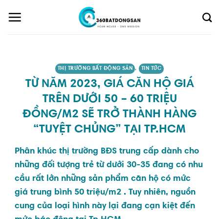
Skip
to
content
THỊ TRƯỜNG BẤT ĐỘNG SẢN
,
TIN TỨC
TỪ NĂM 2023, GIÁ CĂN HỘ GIÁ
TRÊN DƯỚI 50 – 60 TRIỆU
ĐỒNG/M2 SẼ TRỞ THÀNH HÀNG
“TUYỆT CHỦNG” TẠI TP.HCM
Phân khúc thị trường BĐS trung cấp dành cho
những đối tượng trẻ từ dưới 30-35 đang có nhu
cầu rất lớn những sản phẩm
căn hộ có mức
giá trung bình 50 triệu/m2
. Tuy nhiên, nguồn
cung của loại hình này lại đang cạn kiệt đến