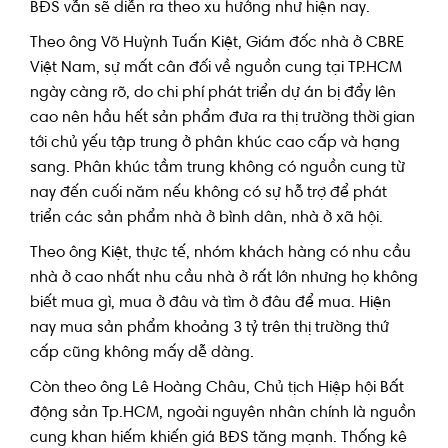
BĐS vẫn sẽ diễn ra theo xu hướng như hiện nay.
Theo ông Võ Huỳnh Tuấn Kiệt, Giám đốc nhà ở CBRE
Việt Nam, sự mất cân đối về nguồn cung tại TP.HCM
ngày càng rõ, do chi phí phát triển dự án bị đẩy lên
cao nên hầu hết sản phẩm đưa ra thị trường thời gian
tới chủ yếu tập trung ở phân khúc cao cấp và hạng
sang. Phân khúc tầm trung không có nguồn cung từ
nay đến cuối năm nếu không có sự hỗ trợ để phát
triển các sản phẩm nhà ở bình dân, nhà ở xã hội.
Theo ông Kiệt, thực tế, nhóm khách hàng có nhu cầu
nhà ở cao nhất nhu cầu nhà ở rất lớn nhưng họ không
biết mua gì, mua ở đâu và tìm ở đâu để mua. Hiện
nay mua sản phẩm khoảng 3 tỷ trên thị trường thứ
cấp cũng không mấy dễ dàng.
Còn theo ông Lê Hoàng Châu, Chủ tịch Hiệp hội Bất
động sản Tp.HCM, ngoài nguyên nhân chính là nguồn
cung khan hiếm khiến giá BĐS tăng mạnh. Thống kê