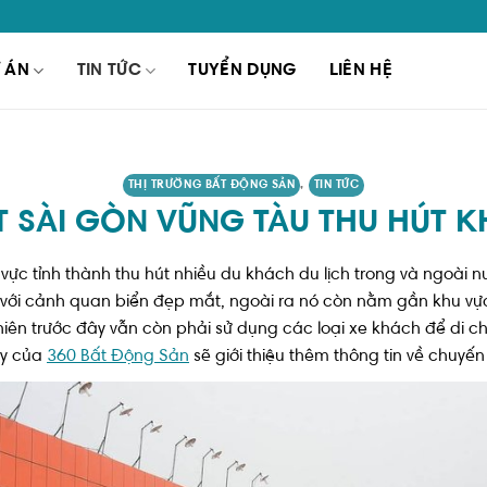
 ÁN
TIN TỨC
TUYỂN DỤNG
LIÊN HỆ
THỊ TRƯỜNG BẤT ĐỘNG SẢN
,
TIN TỨC
T SÀI GÒN VŨNG TÀU THU HÚT 
vực tỉnh thành thu hút nhiều du khách du lịch trong và ngoài
i với cảnh quan biển đẹp mắt, ngoài ra nó còn nằm gần khu vự
hiên trước đây vẫn còn phải sử dụng các loại xe khách để di 
đây của
360 Bất Động Sản
sẽ giới thiệu thêm thông tin về chuyến