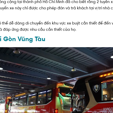
công cộng tại thành phố Hồ Chí Minh đã cho biết rằng 2 tuyến 
i tuyến xe này chỉ được cho phép đón và trả khách tại vị trí nh
 thể dễ dàng di chuyển đến khu vực xe buýt cần thiết để đến 
à đáp ứng được nhu cầu cần thiết của họ.
ài Gòn Vũng Tàu