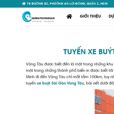
Skip
78 ĐƯỜNG B2, PHƯỜNG AN LỢI ĐÔNG, QUẬN 2, HCM
to
content
GIỚI THIỆU
DỰ
TUYẾN XE BUÝ
Vũng Tàu được biết đến là một trong những khu 
một trong những thành phố biển in được biết tớ
Minh đi đến Vũng Tàu chỉ mất tầm 100km, tuy n
tuyến
xe buýt Sài Gòn Vũng Tàu
, bài viết dưới 