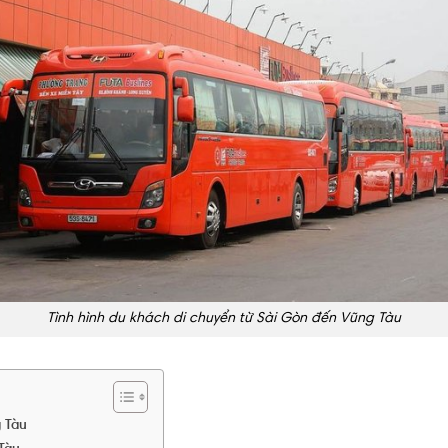
Tình hình du khách di chuyển từ Sài Gòn đến Vũng Tàu
g Tàu