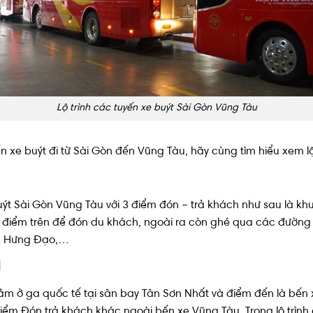
Lộ trình các tuyến xe buýt Sài Gòn Vũng Tàu
n xe buýt đi từ Sài Gòn đến Vũng Tàu, hãy cùng tìm hiểu xem lộ
uýt Sài Gòn Vũng Tàu với 3 điểm đón – trả khách như sau là k
 3 điểm trên để đón du khách, ngoài ra còn ghé qua các đường
ần Hưng Đạo,…
1
m ở ga quốc tế tại sân bay Tân Sơn Nhất và điểm đến là bến x
iểm Đón trả khách khác ngoài bến xe Vũng Tàu. Trong lộ trình 