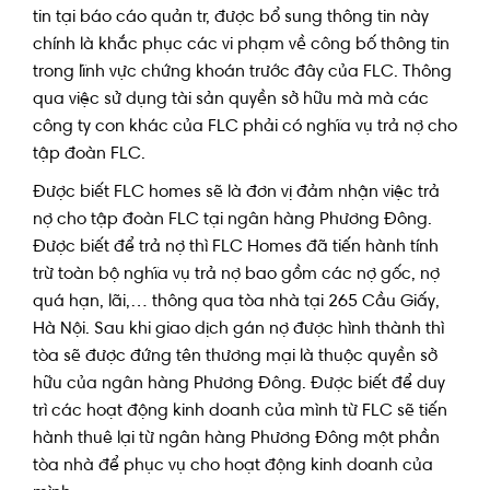
tin tại báo cáo quản tr, được bổ sung thông tin này
chính là khắc phục các vi phạm về công bố thông tin
trong lĩnh vực chứng khoán trước đây của FLC. Thông
qua việc sử dụng tài sản quyền sở hữu mà mà các
công ty con khác của FLC phải có nghĩa vụ trả nợ cho
tập đoàn FLC.
Được biết FLC homes sẽ là đơn vị đảm nhận việc trả
nợ cho tập đoàn FLC tại ngân hàng Phương Đông.
Được biết để trả nợ thì FLC Homes đã tiến hành tính
trừ toàn bộ nghĩa vụ trả nợ bao gồm các nợ gốc, nợ
quá hạn, lãi,… thông qua tòa nhà tại 265 Cầu Giấy,
Hà Nội. Sau khi giao dịch gán nợ được hình thành thì
tòa sẽ được đứng tên thương mại là thuộc quyền sở
hữu của ngân hàng Phương Đông. Được biết để duy
trì các hoạt động kinh doanh của mình từ FLC sẽ tiến
hành thuê lại từ ngân hàng Phương Đông một phần
tòa nhà để phục vụ cho hoạt động kinh doanh của