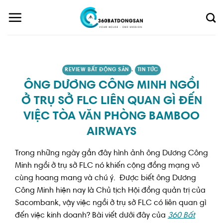
Skip
to
content
REVIEW BẤT ĐỘNG SẢN
,
TIN TỨC
ÔNG DƯƠNG CÔNG MINH NGỒI
Ở TRỤ SỞ FLC LIÊN QUAN GÌ ĐẾN
VIỆC TÒA VĂN PHÒNG BAMBOO
AIRWAYS
Trong những ngày gần đây hình ảnh ông Dương Công
Minh ngồi ở trụ sở FLC nó khiến cộng đồng mạng vô
cùng hoang mang và chú ý. Được biết ông Dương
Công Minh hiện nay là Chủ tịch Hội đồng quản trị của
Sacombank, vậy việc ngồi ở trụ sở FLC có liên quan gì
đến việc kinh doanh? Bài viết dưới đây của
360 Bất