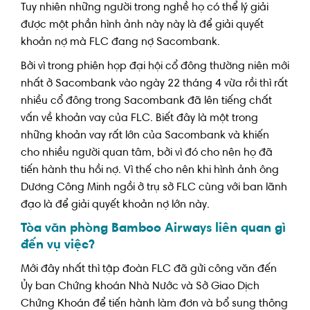
Tuy nhiên những người trong nghề họ có thể lý giải
được một phần hình ảnh này này là để giải quyết
khoản nợ mà FLC đang nợ Sacombank.
Bởi vì trong phiên họp đại hội cổ đông thường niên mới
nhất ở Sacombank vào ngày 22 tháng 4 vừa rồi thì rất
nhiều cổ đông trong Sacombank đã lên tiếng chất
vấn về khoản vay của FLC. Biết đây là một trong
những khoản vay rất lớn của Sacombank và khiến
cho nhiều người quan tâm, bởi vì đó cho nên họ đã
tiến hành thu hồi nợ. Vì thế cho nên khi hình ảnh ông
Dương Công Minh ngồi ở trụ sở FLC cùng với ban lãnh
đạo là để giải quyết khoản nợ lớn này.
Tòa văn phòng Bamboo Airways liên quan gì
đến vụ việc?
Mới đây nhất thì tập đoàn FLC đã gửi công văn đến
Ủy ban Chứng khoán Nhà Nước và Sở Giao Dịch
Chứng Khoán để tiến hành làm đơn và bổ sung thông