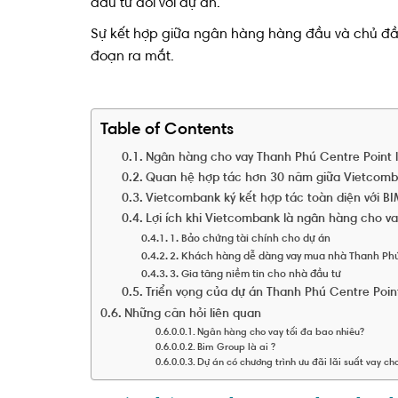
đầu tư đối với dự án.
Sự kết hợp giữa ngân hàng hàng đầu và chủ đầu 
đoạn ra mắt.
Table of Contents
Ngân hàng cho vay Thanh Phú Centre Point 
Quan hệ hợp tác hơn 30 năm giữa Vietcomb
Vietcombank ký kết hợp tác toàn diện với B
Lợi ích khi Vietcombank là ngân hàng cho v
1. Bảo chứng tài chính cho dự án
2. Khách hàng dễ dàng vay mua nhà Thanh Phú
3. Gia tăng niềm tin cho nhà đầu tư
Triển vọng của dự án Thanh Phú Centre Poin
Những căn hỏi liên quan
Ngân hàng cho vay tối đa bao nhiêu?
Bim Group là ai ?
Dự án có chương trình ưu đãi lãi suất vay c