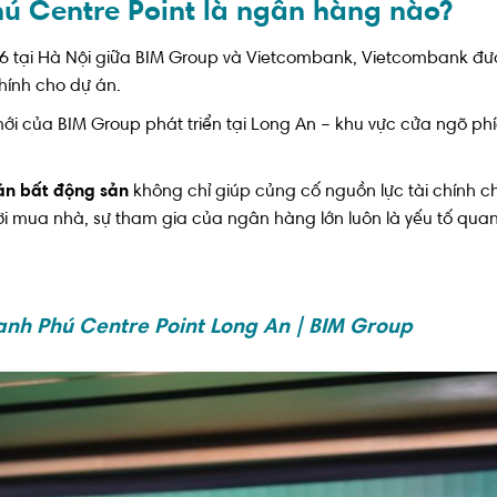
ú Centre Point là ngân hàng nào?
6 tại Hà Nội giữa
BIM Group
và
Vietcombank
, Vietcombank đư
hính cho dự án.
ới của BIM Group phát triển tại
Long An
– khu vực cửa ngõ phí
 án bất động sản
không chỉ giúp củng cố nguồn lực tài chính 
i mua nhà, sự tham gia của ngân hàng lớn luôn là yếu tố qua
anh Phú Centre Point Long An | BIM Group