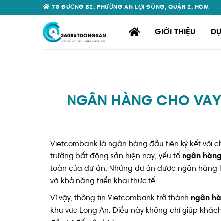
Skip
78 ĐƯỜNG B2, PHƯỜNG AN LỢI ĐÔNG, QUẬN 2, HCM
to
content
GIỚI THIỆU
DỰ
NGÂN HÀNG CHO VAY 
Vietcombank là ngân hàng đầu tiên ký kết với c
trường bất động sản hiện nay, yếu tố
ngân hàng
toàn của dự án. Những dự án được ngân hàng lớn
và khả năng triển khai thực tế.
Vì vậy, thông tin
Vietcombank
trở thành
ngân hà
khu vực
Long An
. Điều này không chỉ giúp khác