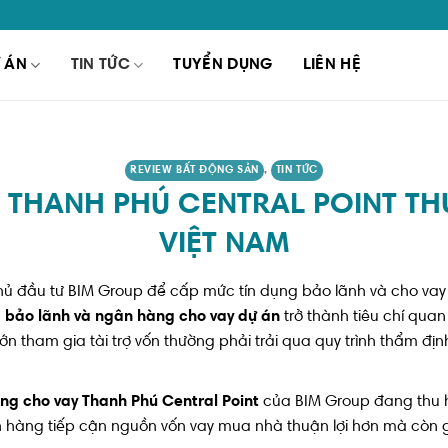
 ÁN
TIN TỨC
TUYỂN DỤNG
LIÊN HỆ
REVIEW BẤT ĐỘNG SẢN
,
TIN TỨC
THANH PHÚ CENTRAL POINT T
VIỆT NAM
hủ đầu tư BIM Group để cấp mức tín dụng bảo lãnh và cho vay t
 bảo lãnh và ngân hàng cho vay dự án
trở thành tiêu chí qua
 tham gia tài trợ vốn thường phải trải qua quy trình thẩm địn
ng cho vay Thanh Phú Central Point
của
BIM Group
đang thu h
h hàng tiếp cận nguồn vốn vay mua nhà thuận lợi hơn mà còn 