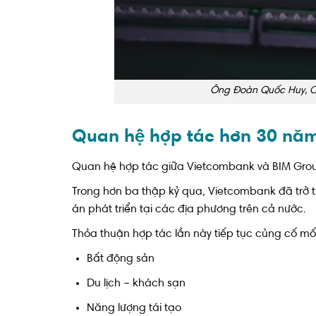
Ông Đoàn Quốc Huy, Ch
Quan hệ hợp tác hơn 30 nă
Quan hệ hợp tác giữa Vietcombank và BIM Group 
Trong hơn ba thập kỷ qua, Vietcombank đã trở 
án phát triển tại các địa phương trên cả nước.
Thỏa thuận hợp tác lần này tiếp tục củng cố mối 
Bất động sản
Du lịch – khách sạn
Năng lượng tái tạo