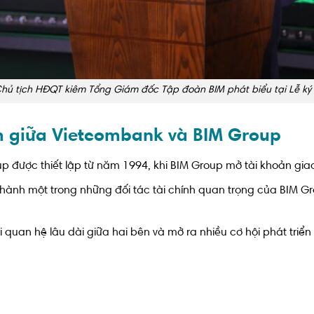
ủ tịch HĐQT kiêm Tổng Giám đốc Tập đoàn BIM phát biểu tại Lễ ký 
m giữa Vietcombank và BIM Group
được thiết lập từ năm 1994, khi BIM Group mở tài khoản giao
thành một trong những đối tác tài chính quan trọng của BIM 
quan hệ lâu dài giữa hai bên và mở ra nhiều cơ hội phát triển 