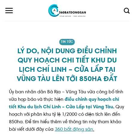
Skip
to
content
TIN TỨC
LÝ DO, NỘI DUNG ĐIỀU CHỈNH
QUY HOẠCH CHI TIẾT KHU DU
LỊCH CHÍ LINH – CỬA LẤP TẠI
VŨNG TÀU LÊN TỚI 850HA ĐẤT
Ủy ban nhân dân Bà Rịa – Vũng Tàu vừa công bố tỉnh
vừa họp báo và thực hiện
điều chỉnh quy hoạch chi
tiết Khu du lịch Chí Linh – Cửa Lấp tại Vũng Tàu
.
Quy
hoạch với phân khu tỷ lệ 1/2000 có diện tích lên đến
850ha. Để tìm hiểu thêm về thông tin này tham khảo
bài viết dưới đây của
360 bất động sản
.