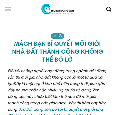
Skip
to
content
TIN TỨC
MÁCH BẠN BÍ QUYẾT MÔI GIỚI
NHÀ ĐẤT THÀNH CÔNG KHÔNG
THỂ BỎ LỠ
Đối với những người hoạt động trong ngành bất động
sản thì môi giới nhà đất không còn là một từ quá xa
lạ. Đây là một nghề khá phổ biến trong thời gian gần
đây nhưng chắc hẳn nhiều người đã và đang làm
công việc này chưa biết làm thế nào để môi giới
thành công trong các giao dịch. Vậy thì hôm nay hãy
cùng
360 Bất động sản
bỏ túi bí quyết môi giới nhà