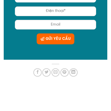
GỬI YÊU CẦU