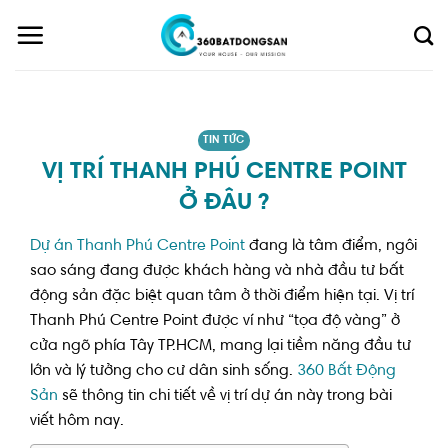
Skip
to
content
TIN TỨC
VỊ TRÍ THANH PHÚ CENTRE POINT
Ở ĐÂU ?
Dự án Thanh Phú Centre Point
đang là tâm điểm, ngôi
sao sáng đang được khách hàng và nhà đầu tư bất
động sản đặc biệt quan tâm ở thời điểm hiện tại. Vị trí
Thanh Phú Centre Point được ví như “tọa độ vàng” ở
cửa ngõ phía Tây TP.HCM, mang lại tiềm năng đầu tư
lớn và lý tưởng cho cư dân sinh sống.
360 Bất Động
Sản
sẽ thông tin chi tiết về vị trí dự án này trong bài
viết hôm nay.