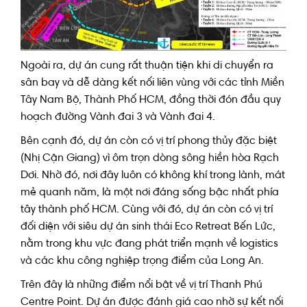
Ngoài ra, dự án cung rất thuận tiện khi di chuyển ra
sân bay và dễ dàng kết nối liên vùng với các tỉnh Miền
Tây Nam Bộ, Thành Phố HCM, đồng thời đón đầu quy
hoạch đường Vành đai 3 và Vành đai 4.
Bên cạnh đó, dự án còn có vị trí phong thủy đặc biệt
(Nhị Cận Giang) vì ôm trọn dòng sông hiền hòa Rạch
Dơi. Nhờ đó, nơi đây luôn có không khí trong lành, mát
mẻ quanh năm, là một nơi đáng sống bậc nhất phía
tây thành phố HCM. Cùng với đó, dự án còn có vị trí
đối diện với siêu dự án sinh thái Eco Retreat Bến Lức,
nằm trong khu vực đang phát triển mạnh về logistics
và các khu công nghiệp trọng điểm của Long An.
Trên đây là những điểm nổi bật về vị trí Thanh Phú
Centre Point. Dự án được đánh giá cao nhờ sự kết nối