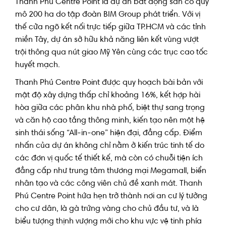
Thanh Phú Centre Point là dự án bất động sản có quy
mô 200 ha do tập đoàn BIM Group phát triển. Với vị
thế cửa ngõ kết nối trực tiếp giữa TP.HCM và các tỉnh
miền Tây, dự án sở hữu khả năng liên kết vùng vượt
trội thông qua nút giao Mỹ Yên cùng các trục cao tốc
huyết mạch.
Thanh Phú Centre Point được quy hoạch bài bản với
mật độ xây dựng thấp chỉ khoảng 16%, kết hợp hài
hòa giữa các phân khu nhà phố, biệt thự sang trọng
và căn hộ cao tầng thông minh, kiến tạo nên một hệ
sinh thái sống “All-in-one” hiện đại, đẳng cấp. Điểm
nhấn của dự án không chỉ nằm ở kiến trúc tinh tế do
các đơn vị quốc tế thiết kế, mà còn có chuỗi tiện ích
đẳng cấp như trung tâm thương mại Megamall, biển
nhân tạo và các công viên chủ đề xanh mát. Thanh
Phú Centre Point hứa hẹn trở thành nơi an cư lý tưởng
cho cư dân, là gà trứng vàng cho chủ đầu tư, và là
biểu tượng thịnh vượng mới cho khu vực vệ tinh phía