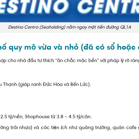
Destino Centro (Seaholding) nằm ngay mặt tiền đường QL1A
hố quy mô vừa và nhỏ (đã có sổ hoặc
ợp cho nhà đầu tư thích “ăn chắc mặc bền” với pháp lý rõ ràn
ựu Thạnh (giáp ranh Đức Hòa và Bến Lức).
2.5 tỷ/nền; Shophouse từ 3.8 – 4.5 tỷ/căn.
ng trải nhựa) và các tiện ích như quảng trường, quán cafe