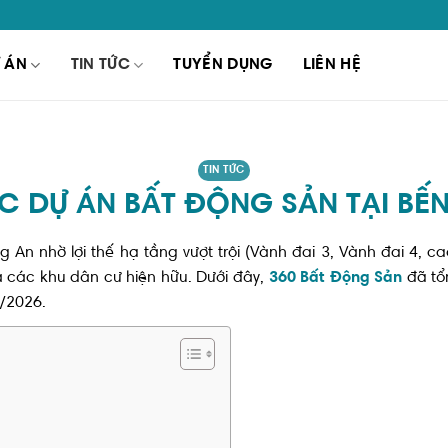
 ÁN
TIN TỨC
TUYỂN DỤNG
LIÊN HỆ
TIN TỨC
 DỰ ÁN BẤT ĐỘNG SẢN TẠI BẾ
 An nhờ lợi thế hạ tầng vượt trội (Vành đai 3, Vành đai 4, ca
và các khu dân cư hiện hữu. Dưới đây,
360 Bất Động Sản
đã tổ
6/2026.