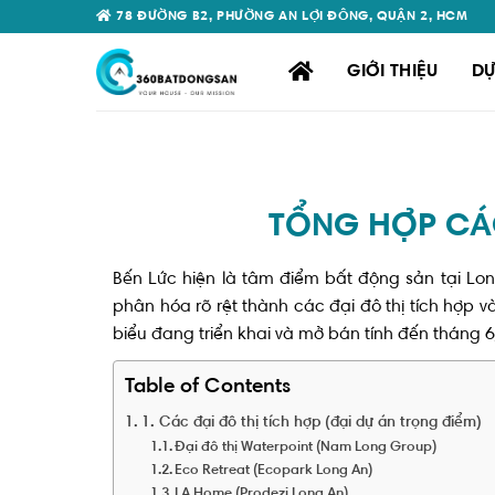
Skip
78 ĐƯỜNG B2, PHƯỜNG AN LỢI ĐÔNG, QUẬN 2, HCM
to
content
GIỚI THIỆU
DỰ
TỔNG HỢP CÁC
Bến Lức hiện là tâm điểm bất động sản tại Long
phân hóa rõ rệt thành các đại đô thị tích hợp 
biểu đang triển khai và mở bán tính đến tháng 
Table of Contents
1. Các đại đô thị tích hợp (đại dự án trọng điểm)
Đại đô thị Waterpoint (Nam Long Group)
Eco Retreat (Ecopark Long An)
LA Home (Prodezi Long An)