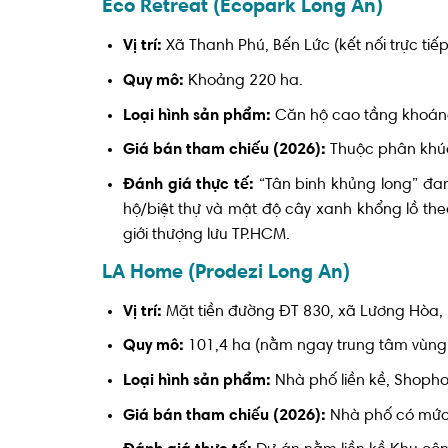
Eco Retreat (Ecopark Long An)
Vị trí:
Xã Thanh Phú, Bến Lức (kết nối trực tiế
Quy mô:
Khoảng 220 ha.
Loại hình sản phẩm:
Căn hộ cao tầng khoáng 
Giá bán tham chiếu (2026):
Thuộc phân khúc c
Đánh giá thực tế:
“Tân binh khủng long” đa
hộ/biệt thự và mật độ cây xanh khổng lồ th
giới thượng lưu TP.HCM.
LA Home (Prodezi Long An)
Vị trí:
Mặt tiền đường ĐT 830, xã Lương Hòa, 
Quy mô:
101,4 ha (nằm ngay trung tâm vùng 
Loại hình sản phẩm:
Nhà phố liền kề, Shophou
Giá bán tham chiếu (2026):
Nhà phố có mức g