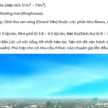
 (diện tích 51m² – 73m²).
thương mại (Shophouse).
p, Dinh thự ven sông (Grand Villa) thuộc các phân khu Rivera, 
.5 tỷ/căn; Nhà phố từ 3.8 – 4.5 tỷ/căn; Biệt thự/Dinh thự từ 8 –
Bến Lức có sức sống tốt nhất hiện tại. Tiện ích đã vận hành 
thuyền). Phù hợp cho cả nhu cầu ở thực của chuyên gia lẫn đầu 