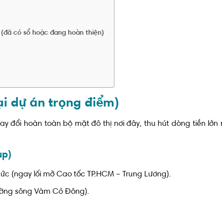
 (đã có sổ hoặc đang hoàn thiện)
đại dự án trọng điểm)
y đổi hoàn toàn bộ mặt đô thị nơi đây, thu hút dòng tiền lớn 
up)
Lức (ngay lối mở Cao tốc TP.HCM – Trung Lương).
ường sông Vàm Cỏ Đông).