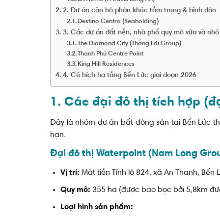
2. Dự án căn hộ phân khúc tầm trung & bình dân
Destino Centro (Seaholding)
3. Các dự án đất nền, nhà phố quy mô vừa và nhỏ
The Diamond City (Thắng Lợi Group)
Thanh Phú Centre Point
King Hill Residences
4. Cú hích hạ tầng Bến Lức giai đoạn 2026
1. Các đại đô thị tích hợp (
Đây là nhóm dự án bất động sản tại Bến Lức tha
hạn.
Đại đô thị Waterpoint (Nam Long Gro
Vị trí:
Mặt tiền Tỉnh lộ 824, xã An Thạnh, Bến 
Quy mô:
355 ha (được bao bọc bởi 5,8km đ
Loại hình sản phẩm: