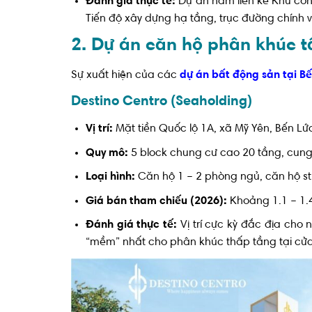
Đánh giá thực tế:
Dự án nằm liền kề Khu công 
Tiến độ xây dựng hạ tầng, trục đường chính
2. Dự án căn hộ phân khúc t
Sự xuất hiện của các
dự án bất động sản tại B
Destino Centro (Seaholding)
Vị trí:
Mặt tiền Quốc lộ 1A, xã Mỹ Yên, Bến Lứ
Quy mô:
5 block chung cư cao 20 tầng, cung
Loại hình:
Căn hộ 1 – 2 phòng ngủ, căn hộ st
Giá bán tham chiếu (2026):
Khoảng 1.1 – 1.4
Đánh giá thực tế:
Vị trí cực kỳ đắc địa cho
“mềm” nhất cho phân khúc thấp tầng tại cửa