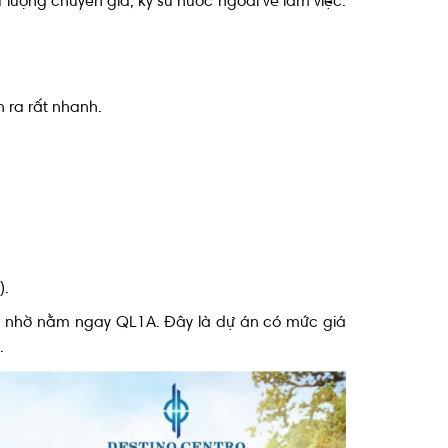
 lượng chuyên gia, kỹ sư nước ngoài về làm việc.
.
 ra rất nhanh.
).
cận nhờ nằm ngay QL1A. Đây là dự án có mức giá
.