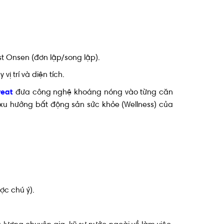
t Onsen (đơn lập/song lập).
ị trí và diện tích.
reat
đưa công nghệ khoáng nóng vào từng căn
xu hướng bất động sản sức khỏe (Wellness) của
ợc chú ý).