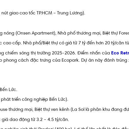
p nút giao cao tốc TP.HCM – Trung Lương).
nóng (Onsen Apartment), Nhà phố thương mại, Biệt thự Fores
ao cấp. Nhà phố/Biệt thự có giá từ 7 tỷ đến hơn 20 tỷ/căn tùy v
ng chiếm sóng thị trường 2025-2026. Điểm nhấn của
Eco Ret
eo phong cách đặc trưng của Ecopark. Dự án này đánh trúng 
Bến Lức.
phát triển công nghiệp Bến Lức).
se thương mại, Biệt thự ven kênh (La Sol là phân khu đang đư
iá dao động từ 3.2 – 4.5 tỷ/căn.