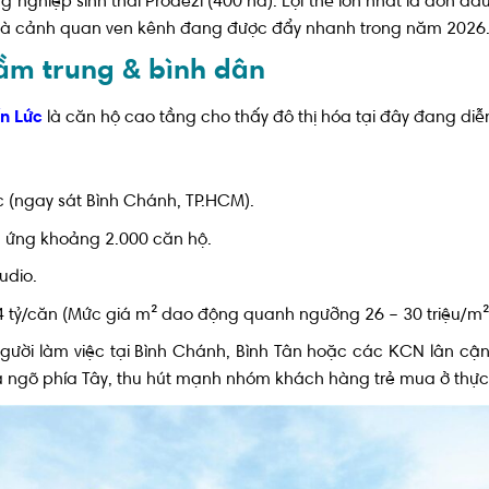
nghiệp sinh thái Prodezi (400 ha). Lợi thế lớn nhất là đón đầu
 và cảnh quan ven kênh đang được đẩy nhanh trong năm 2026
ầm trung & bình dân
ến Lức
là căn hộ cao tầng cho thấy đô thị hóa tại đây đang diễn
c (ngay sát Bình Chánh, TP.HCM).
 ứng khoảng 2.000 căn hộ.
udio.
 tỷ/căn (Mức giá m² dao động quanh ngưỡng 26 – 30 triệu/m²
 người làm việc tại Bình Chánh, Bình Tân hoặc các KCN lân 
 ngõ phía Tây, thu hút mạnh nhóm khách hàng trẻ mua ở thực