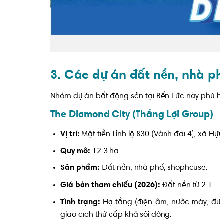
3. Các dự án đất nền, nhà p
Nhóm dự án bất động sản tại Bến Lức này phù h
The Diamond City (Thắng Lợi Group)
Vị trí:
Mặt tiền Tỉnh lộ 830 (Vành đai 4), xã H
Quy mô:
12.3 ha.
Sản phẩm:
Đất nền, nhà phố, shophouse.
Giá bán tham chiếu (2026):
Đất nền từ 2.1 – 
Tình trạng:
Hạ tầng (điện âm, nước máy, đườ
giao dịch thứ cấp khá sôi động.