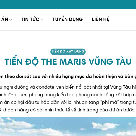
 ÁN
TIN TỨC
TUYỂN DỤNG
LIÊN HỆ
TIẾN ĐỘ XÂY DỰNG
TIẾN ĐỘ THE MARIS VŨNG TÀU
m theo dõi sát sao với nhiều hạng mục đã hoàn thiện và bàn
hự nghỉ dưỡng và condotel ven biển nổi bật nhất tại Vũng Tàu 
nh xinh đẹp. Tiên phong trong kiến tạo phong cách sống kết hợp
 ẩn cơ hội đầu tư hấp dẫn với lợi nhuận tăng “phi mã” trong t
 khách hàng có cái nhìn thực tế về tình trạng của dự án trước