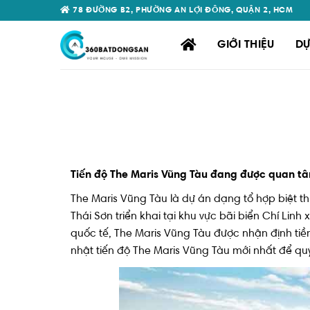
Skip
78 ĐƯỜNG B2, PHƯỜNG AN LỢI ĐÔNG, QUẬN 2, HCM
to
content
GIỚI THIỆU
DỰ
Tiến độ The Maris Vũng Tàu đang được quan tâ
The Maris Vũng Tàu là dự án dạng tổ hợp biệt t
Thái Sơn triển khai tại khu vực bãi biển Chí Li
quốc tế, The Maris Vũng Tàu được nhận định tiềm
nhật tiến độ The Maris Vũng Tàu mới nhất để quý