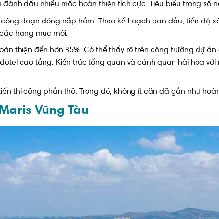
 đánh dấu nhiều mốc hoàn thiện tích cực. Tiêu biểu trong số n
iện công đoạn đóng nắp hầm. Theo kế hoạch ban đầu, tiến độ
ai các hạng mục mới.
n thiện đến hơn 85%. Có thể thấy rõ trên công trường dự án đã
ndotel cao tầng. Kiến trúc tổng quan và cảnh quan hài hòa với
tiến thi công phần thô. Trong đó, không ít căn đã gần như hoà
 Maris Vũng Tàu