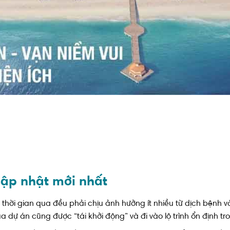
cập nhật mới nhất
thời gian qua đều phải chịu ảnh hưởng ít nhiều từ dịch bệnh và
ủa dự án cũng được “tái khởi động” và đi vào lộ trình ổn định tr