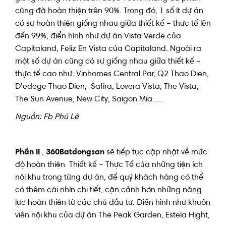
cũng đã hoàn thiện trên 90%. Trong đó, 1 số ít dự án
có sự hoàn thiện giống nhau giữa thiết kế – thực tế lên
đến 99%, điển hình như dự án Vista Verde của
Capitaland, Feliz En Vista của Capitaland. Ngoài ra
một số dự án cũng có sự giống nhau giữa thiết kế –
thực tế cao như: Vinhomes Central Par, Q2 Thao Dien,
D’edege Thao Dien, Safira, Lovera Vista, The Vista,
The Sun Avenue, New City, Saigon Mia….
Nguồn: Fb Phú Lê
Phần II
,
360Batdongsan
sẽ tiếp tục cập nhật về mức
độ hoàn thiện Thiết kế – Thực Tế của những tiện ích
nội khu trong từng dự án, để quý khách hàng có thể
có thêm cái nhìn chi tiết, cận cảnh hơn những năng
lực hoàn thiện từ các chủ đầu tư. Điển hình như khuôn
viên nội khu của dự án The Peak Garden, Estela Hight,