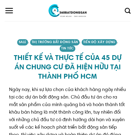
Skip
to
content
SALE
,
THỊ TRƯỜNG BẤT ĐỘNG SẢN
,
TIẾN ĐỘ XÂY DỰNG
,
TIN TỨC
THIẾT KẾ VÀ THỰC TẾ CỦA 45 DỰ
ÁN CHUNG CƯ ĐÃ HIỆN HỮU TẠI
THÀNH PHỐ HCM
Ngày nay, khi sự lựa chọn của khách hàng ngày nhiều
tại các dự án bất động sản. Chủ đầu tư án cho ra
mắt sản phẩm của mình quảng bá và hoàn thành tốt
khâu bán hàng là một thành công lớn, tuy nhiên đối
với những chủ đầu tư có định hướng dài hạn và xuyên
suốt về các kế hoạch phát triển bất động sản tiếp
theo, thì việc xây dựng và hoàn thiện dự án đó đúng