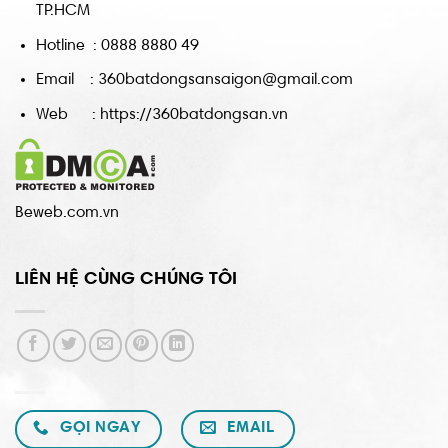
TP.HCM
Hotline : 0888 8880 49
Email : 360batdongsansaigon@gmail.com
Web : https://360batdongsan.vn
Beweb.com.vn
LIÊN HỆ CÙNG CHÚNG TÔI
GỌI NGAY
EMAIL