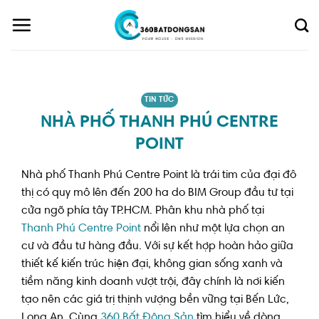
Skip
to
content
TIN TỨC
NHÀ PHỐ THANH PHÚ CENTRE
POINT
Nhà phố Thanh Phú Centre Point là trái tim của đại đô
thị có quy mô lên đến 200 ha do BIM Group đầu tư tại
cửa ngõ phía tây TP.HCM. Phân khu nhà phố tại
Thanh Phú Centre Point
nổi lên như một lựa chọn an
cư và đầu tư hàng đầu. Với sự kết hợp hoàn hảo giữa
thiết kế kiến trúc hiện đại, không gian sống xanh và
tiềm năng kinh doanh vượt trội, đây chính là nơi kiến
tạo nên các giá trị thịnh vượng bền vững tại Bến Lức,
Long An. Cùng
360 Bất Động Sản
tìm hiểu về dòng