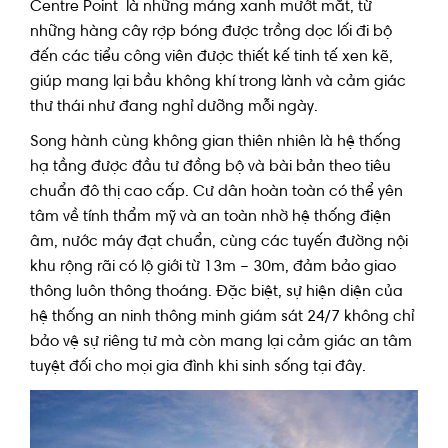
Centre Point là những mảng xanh mướt mắt, từ
những hàng cây rợp bóng được trồng dọc lối đi bộ
đến các tiểu công viên được thiết kế tinh tế xen kẽ,
giúp mang lại bầu không khí trong lành và cảm giác
thư thái như đang nghỉ dưỡng mỗi ngày.
Song hành cùng không gian thiên nhiên là hệ thống
hạ tầng được đầu tư đồng bộ và bài bản theo tiêu
chuẩn đô thị cao cấp. Cư dân hoàn toàn có thể yên
tâm về tính thẩm mỹ và an toàn nhờ hệ thống điện
âm, nước máy đạt chuẩn, cùng các tuyến đường nội
khu rộng rãi có lộ giới từ 13m – 30m, đảm bảo giao
thông luôn thông thoáng. Đặc biệt, sự hiện diện của
hệ thống an ninh thông minh giám sát 24/7 không chỉ
bảo vệ sự riêng tư mà còn mang lại cảm giác an tâm
tuyệt đối cho mọi gia đình khi sinh sống tại đây.