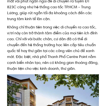
mất vài phút ngắn ngủi để di chuyển ra tuyến ĐT
823C cũng như hệ thống cao tốc TP.HCM – Trung
Lương, giúp rút ngắn tối đa khoảng cách đến các
trung tâm kinh tế lân cận.
Không chỉ thuận tiện trong việc di chuyển ra cao tốc,
vị trí này còn trở thành tâm điểm của mọi tiện ích đỉnh
cao. Chỉ với vài bước chân, cư dân đã có thể di
chuyển đến hệ thống trường học liên cấp tiêu chuẩn
quốc tế hay thư giãn tại các công viên chủ đề xanh
mát. Đặc biệt, nhà phố Thanh Phố Centre Point nằm
cạnh biển nhân tạo, nên có không gian thoáng đãng,
thuận tiện cho việc kinh doanh, thư giãn.