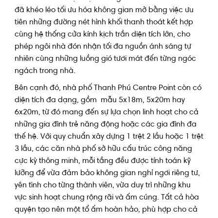
đã khéo léo tối ưu hóa không gian mở bằng việc ưu
tiên những đường nét hình khối thanh thoát kết hợp
cùng hệ thống cửa kính kịch trần diện tích lớn, cho
phép ngôi nhà đón nhận tối đa nguồn ánh sáng tự
nhiên cùng những luồng gió tươi mát đến từng ngóc
ngách trong nhà.
Bên cạnh đó, nhà phố Thanh Phú Centre Point còn có
diện tích đa dạng, gồm mẫu 5x18m, 5x20m hay
6x20m, từ đó mang đến sự lựa chọn linh hoạt cho cả
những gia đình trẻ năng động hoặc các gia đình đa
thế hệ. Với quy chuẩn xây dựng 1 trệt 2 lầu hoặc 1 trệt
3 lầu, các căn nhà phố sở hữu cấu trúc công năng
cực kỳ thông minh, mỗi tầng đều được tính toán kỹ
lưỡng để vừa đảm bảo không gian nghỉ ngơi riêng tư,
yên tĩnh cho từng thành viên, vừa duy trì những khu
vực sinh hoạt chung rộng rãi và ấm cúng. Tất cả hòa
quyện tạo nên một tổ ấm hoàn hảo, phù hợp cho cả