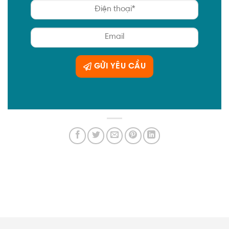
GỬI YÊU CẦU