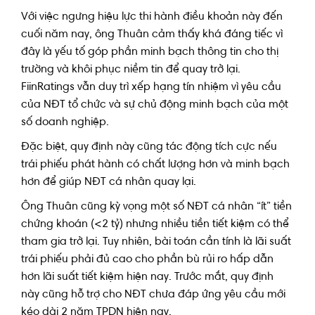
Với việc ngưng hiệu lực thi hành điều khoản này đến
cuối năm nay, ông Thuân cảm thấy khá đáng tiếc vì
đây là yếu tố góp phần minh bạch thông tin cho thị
trường và khôi phục niềm tin để quay trở lại.
FiinRatings vẫn duy trì xếp hạng tín nhiệm vì yêu cầu
của NĐT tổ chức và sự chủ động minh bạch của một
số doanh nghiệp.
Đặc biệt, quy định này cũng tác động tích cực nếu
trái phiếu phát hành có chất lượng hơn và minh bạch
hơn để giúp NĐT cá nhân quay lại.
Ông Thuân cũng kỳ vọng một số NĐT cá nhân “ít” tiền
chứng khoán (<2 tỷ) nhưng nhiều tiền tiết kiệm có thể
tham gia trở lại. Tuy nhiên, bài toán cần tính là lãi suất
trái phiếu phải đủ cao cho phần bù rủi ro hấp dẫn
hơn lãi suất tiết kiệm hiện nay. Trước mắt, quy định
này cũng hỗ trợ cho NĐT chưa đáp ứng yêu cầu mới
kéo dài 2 năm TPDN hiện nay.