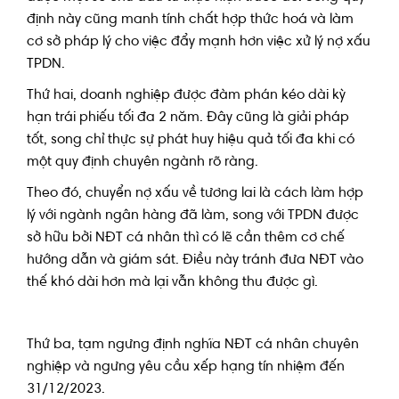
định này cũng manh tính chất hợp thức hoá và làm
cơ sở pháp lý cho việc đẩy mạnh hơn việc xử lý nợ xấu
TPDN.
Thứ hai, doanh nghiệp được đàm phán kéo dài kỳ
hạn trái phiếu tối đa 2 năm. Đây cũng là giải pháp
tốt, song chỉ thực sự phát huy hiệu quả tối đa khi có
một quy định chuyên ngành rõ ràng.
Theo đó, chuyển nợ xấu về tương lai là cách làm hợp
lý với ngành ngân hàng đã làm, song với TPDN được
sở hữu bởi NĐT cá nhân thì có lẽ cần thêm cơ chế
hướng dẫn và giám sát. Điều này tránh đưa NĐT vào
thế khó dài hơn mà lại vẫn không thu được gì.
Thứ ba, tạm ngưng định nghĩa NĐT cá nhân chuyên
nghiệp và ngưng yêu cầu xếp hạng tín nhiệm đến
31/12/2023.