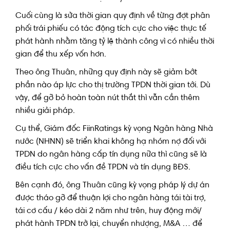
Cuối cùng là sửa thời gian quy định về từng đợt phân
phối trái phiếu có tác động tích cực cho việc thực tế
phát hành nhằm tăng tỷ lệ thành công vì có nhiều thời
gian để thu xếp vốn hơn.
Theo ông Thuân, những quy định này sẽ giảm bớt
phần nào áp lực cho thị trường TPDN thời gian tới. Dù
vậy, để gỡ bỏ hoàn toàn nút thắt thì vẫn cần thêm
nhiều giải pháp.
Cụ thể, Giám đốc FiinRatings kỳ vọng Ngân hàng Nhà
nước (NHNN) sẽ triển khai không hạ nhóm nợ đối với
TPDN do ngân hàng cấp tín dụng nữa thì cũng sẽ là
điều tích cực cho vấn đề TPDN và tín dụng BĐS.
Bên cạnh đó, ông Thuân cũng kỳ vọng pháp lý dự án
được tháo gỡ để thuận lợi cho ngân hàng tái tài trợ,
tái cơ cấu / kéo dài 2 năm như trên, huy động mới/
phát hành TPDN trở lại, chuyển nhượng, M&A … để