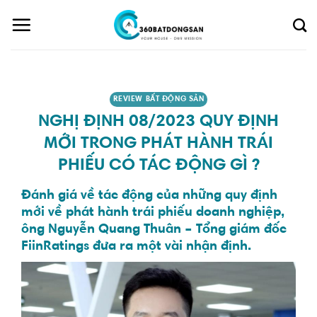
Skip
to
content
REVIEW BẤT ĐỘNG SẢN
NGHỊ ĐỊNH 08/2023 QUY ĐỊNH
MỚI TRONG PHÁT HÀNH TRÁI
PHIẾU CÓ TÁC ĐỘNG GÌ ?
Đánh giá về tác động của những quy định
mới về phát hành trái phiếu doanh nghiệp,
ông Nguyễn Quang Thuân – Tổng giám đốc
FiinRatings đưa ra một vài nhận định.