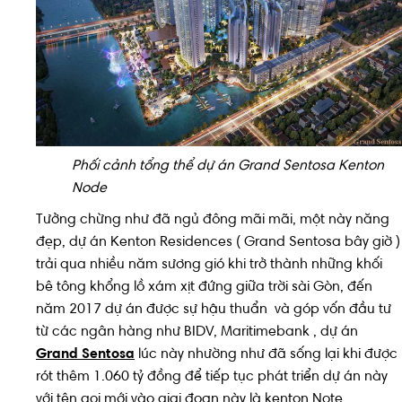
Phối cảnh tổng thể dự án Grand Sentosa Kenton
Node
Tưởng chừng như đã ngủ đông mãi mãi, một này năng
đẹp, dự án Kenton Residences ( Grand Sentosa bây giờ )
trải qua nhiều năm sương gió khi trở thành những khối
bê tông khổng lồ xám xịt đứng giữa trời sài Gòn, đến
năm 2017 dự án được sự hậu thuẩn và góp vốn đầu tư
từ các ngân hàng như BIDV, Maritimebank , dự án
Grand Sentosa
lúc này nhường như đã sống lại khi được
rót thêm 1.060 tỷ đồng để tiếp tục phát triển dự án này
với tên gọi mới vào giai đoạn này là kenton Note