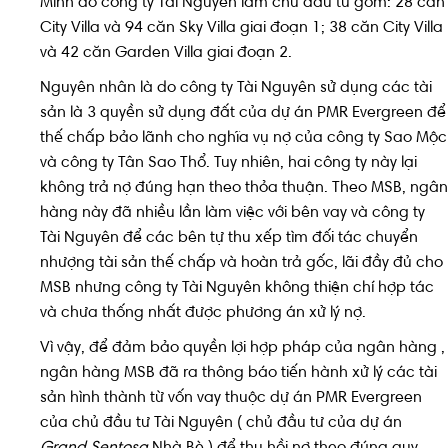
Minh do công ty Tài Nguyên làm chủ đầu tư gồm: 28 căn
City Villa và 94 căn Sky Villa giai đoạn 1; 38 căn City Villa
và 42 căn Garden Villa giai đoạn 2.
Nguyên nhân là do công ty Tài Nguyên sử dụng các tài
sản là 3 quyền sử dụng đất của dự án PMR Evergreen để
thế chấp bảo lãnh cho nghĩa vụ nợ của công ty Sao Mộc
và công ty Tân Sao Thổ. Tuy nhiên, hai công ty này lại
không trả nợ đúng hạn theo thỏa thuận. Theo MSB, ngân
hàng này đã nhiều lần làm việc với bên vay và công ty
Tài Nguyên để các bên tự thu xếp tìm đối tác chuyển
nhượng tài sản thế chấp và hoàn trả gốc, lãi đầy đủ cho
MSB nhưng công ty Tài Nguyên không thiện chí hợp tác
và chưa thống nhất được phương án xử lý nợ.
Vì vậy, để đảm bảo quyền lợi hợp pháp của ngân hàng ,
ngân hàng MSB đã ra thông báo tiến hành xử lý các tài
sản hình thành từ vốn vay thuộc dự án PMR Evergreen
của chủ đầu tư Tài Nguyên ( chủ đầu tư của dự án
Grand Sentosa
Nhà Bè ) để thu hồi nợ theo đúng quy