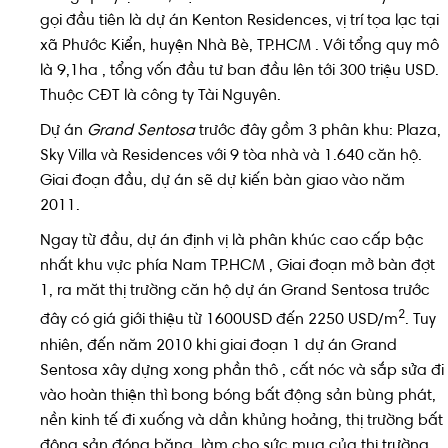
gọi đầu tiên là dự án Kenton Residences, vị trí tọa lạc tại
xã Phước Kiển, huyện Nhà Bè, TP.HCM . Với tổng quy mô
là 9,1ha , tổng vốn đầu tư ban đầu lên tới 300 triệu USD.
Thuộc CĐT là công ty Tài Nguyên.
Dự án
Grand Sentosa
trước đây gồm 3 phân khu: Plaza,
Sky Villa và Residences với 9 tòa nhà và 1.640 căn hộ.
Giai đoạn đầu, dự án sẽ dự kiến bàn giao vào năm
2011.
Ngay từ đầu, dự án định vị là phân khúc cao cấp bậc
nhất khu vực phía Nam TP.HCM , Giai đoạn mở bàn đợt
1, ra măt thị trường căn hộ dự án Grand Sentosa trước
2
đây có giá giới thiệu từ 1600USD đến 2250 USD/m
. Tuy
nhiên, đến năm 2010 khi giai đoạn 1 dự án Grand
Sentosa xây dựng xong phần thô , cất nóc và sắp sửa đi
vào hoàn thiện thì bong bóng bất động sản bùng phát,
nền kinh tế đi xuống và dần khủng hoảng, thị trường bất
động sản đóng băng, làm cho sức mua của thị trường