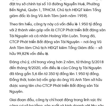
đặt trụ sở chính tại số 10 đường Nguyễn Huệ, Phường
Bến Nghé, Quận 1, TPHCM. Chủ tịch HĐQT kiêm Tổng
giám đốc là ông Vũ Anh Tâm (sinh năm 1959).
Theo tìm hiểu, công ty này có vốn điều lệ 1.950 tỷ đồng
với 2 thành viên góp vốn là CTCP Phát triển Bất động sản
Tài Nguyên và cá nhân Hoàng Văn Luân. Trong đó,
CTCP Phát triển Bất động sản Tài Nguyên – nơi ông Vũ
Anh Tâm làm Chủ tịch HĐQT kiêm Tổng Giám đốc – sở
hữu 99,82% vốn điều lệ.
Đáng chú ý, chỉ trong vòng hơn 2 năm, từ tháng 5/2018
đến tháng 9/2020, vốn điều lệ của Công ty Tài Nguyên
đã tăng gần 5,6 lần từ 350 tỷ đồng lên 1.950 tỷ đồng.
Đồng thời, toàn bộ vốn góp do ông Vũ Anh Tâm sở hữu
được sang tên cho CTCP Phát triển Bất động sản Tài
Nguyên.
Giai đoạn đầu, công ty chỉ hoạt động trong lĩnh vực thi
công cơ sở hạ tầng, sản xuất và kinh doanh vật liệu xây