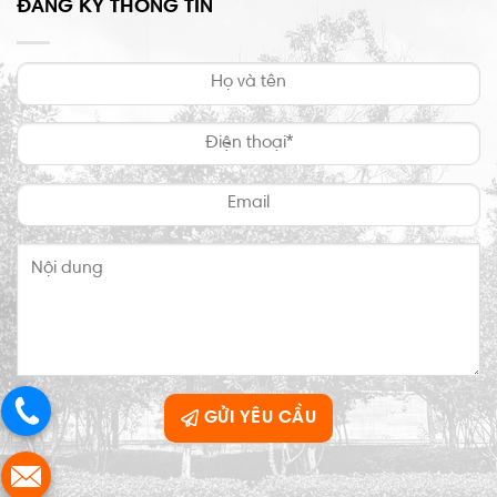
ĐĂNG KÝ THÔNG TIN
GỬI YÊU CẦU