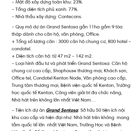
– Mật độ xây dựng toàn khu: 23%.
– Tổng diện tích phủ xanh: 77%.
– Nhà thầu xây dựng: Contecons.
– Quy mô dự án Grand Sentosa gần 11ha gồm 9 tòa
tháp dành cho căn hộ, văn phòng, Office.
+ Tổng số lượng căn : 3000 căn hộ chung cư, 800 hotel –
condotel.
+ Diện tích căn hộ: từ 47 m2 – 142 m2.
– Loại hình đầu tư và phát triển Grand Sentosa: Căn hộ
chung cư cao cấp, Shophouse thương mại, Khách sạn,
Office tel, Condotel Kenton Node, Văn phòng cao cấp,
Trung tâm thương mại, Bệnh viện quốc tế Kenton, Trường
học quốc tế Kenton, Công viên giải trí đa chức năng,
Nhà hát trên không lớn nhất Việt Nam…
– Tiện ích dự án
Grand Sentosa
: Sở hữu 50 tiện ích nội
khu cao cấp và hiện đại như: Nhà hát trên không mang
tầm quốc tế lớn nhất Việt Nam, Trường Học và Bệnh