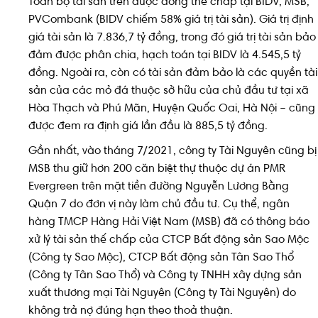
Toàn bộ tài sản trên được đồng thế chấp tại BIDV, MSB,
PVCombank (BIDV chiếm 58% giá trị tài sản). Giá trị định
giá tài sản là 7.836,7 tỷ đồng, trong đó giá trị tài sản bảo
đảm được phân chia, hạch toán tại BIDV là 4.545,5 tỷ
đồng. Ngoài ra, còn có tài sản đảm bảo là các quyền tài
sản của các mỏ đá thuộc sở hữu của chủ đầu tư tại xã
Hòa Thạch và Phú Mãn, Huyện Quốc Oai, Hà Nội – cũng
được đem ra định giá lần đầu là 885,5 tỷ đồng.
Gần nhất, vào tháng 7/2021, công ty Tài Nguyên cũng bị
MSB thu giữ hơn 200 căn biệt thự thuộc dự án PMR
Evergreen trên mặt tiền đường Nguyễn Lương Bằng
Quận 7 do đơn vị này làm chủ đầu tư. Cụ thể, ngân
hàng TMCP Hàng Hải Việt Nam (MSB) đã có thông báo
xử lý tài sản thế chấp của CTCP Bất động sản Sao Mộc
(Công ty Sao Mộc), CTCP Bất động sản Tân Sao Thổ
(Công ty Tân Sao Thổ) và Công ty TNHH xây dựng sản
xuất thương mại Tài Nguyên (Công ty Tài Nguyên) do
không trả nợ đúng hạn theo thoả thuận.