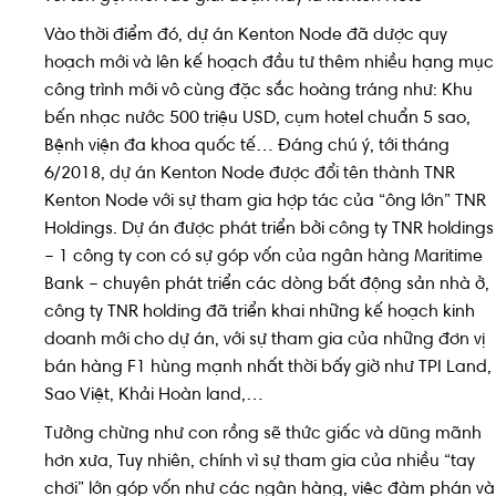
Vào thời điểm đó, dự án Kenton Node đã dược quy
hoạch mới và lên kế hoạch đầu tư thêm nhiều hạng mục
công trình mới vô cùng đặc sắc hoàng tráng như: Khu
bến nhạc nước 500 triệu USD, cụm hotel chuẩn 5 sao,
Bệnh viện đa khoa quốc tế… Đáng chú ý, tới tháng
6/2018, dự án Kenton Node được đổi tên thành TNR
Kenton Node với sự tham gia hợp tác của “ông lớn” TNR
Holdings. Dự án được phát triển bởi công ty TNR holdings
– 1 công ty con có sự góp vốn của ngân hàng Maritime
Bank – chuyên phát triển các dòng bất động sản nhà ở,
công ty TNR holding đã triển khai những kế hoạch kinh
doanh mới cho dự án, với sự tham gia của những đơn vị
bán hàng F1 hùng mạnh nhất thời bấy giờ như TPI Land,
Sao Việt, Khải Hoàn land,…
Tưởng chừng như con rồng sẽ thức giấc và dũng mãnh
hơn xưa, Tuy nhiên, chính vì sự tham gia của nhiều “tay
chơi” lớn góp vốn như các ngân hàng, việc đàm phán và