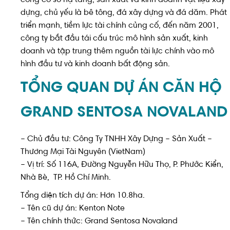
dựng, chủ yếu là bê tông, đá xây dựng và đá dăm. Phát
triển mạnh, tiềm lực tài chính củng cố, đến năm 2001,
công ty bắt đầu tái cấu trúc mô hình sản xuất, kinh
doanh và tập trung thêm nguồn tài lực chính vào mô
hình đầu tư và kinh doanh bất động sản.
TỔNG QUAN DỰ ÁN CĂN HỘ
GRAND SENTOSA NOVALAND
– Chủ đầu tư: Công Ty TNHH Xây Dựng – Sản Xuất –
Thương Mại Tài Nguyên (VietNam)
– Vị trí: Số 116A, Đường Nguyễn Hữu Thọ, P. Phước Kiển,
Nhà Bè, TP. Hồ Chí Minh.
Tổng diện tích dự án: Hơn 10.8ha.
– Tên cũ dự án: Kenton Note
– Tên chính thức: Grand Sentosa Novaland