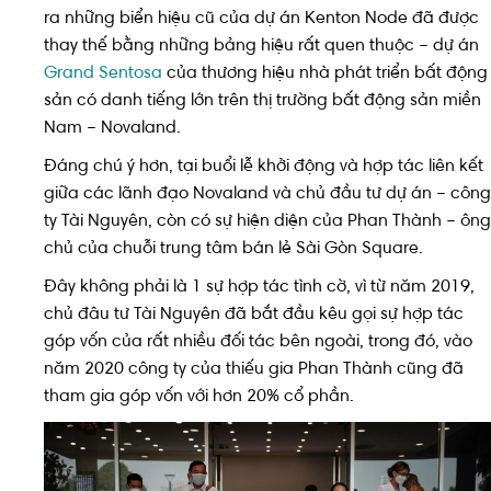
ra những biển hiệu cũ của dự án Kenton Node đã được
thay thế bằng những bảng hiệu rất quen thuộc – dự án
Grand Sentosa
của thương hiệu nhà phát triển bất động
sản có danh tiếng lớn trên thị trường bất động sản miền
Nam – Novaland.
Đáng chú ý hơn, tại buổi lễ khởi động và hợp tác liên kết
giữa các lãnh đạo Novaland và chủ đầu tư dự án – công
ty Tài Nguyên, còn có sự hiện diện của Phan Thành – ông
chủ của chuỗi trung tâm bán lẻ Sài Gòn Square.
Đây không phải là 1 sự hợp tác tình cờ, vì từ năm 2019,
chủ đâu tư Tài Nguyên đã bắt đầu kêu gọi sự hợp tác
góp vốn của rất nhiều đối tác bên ngoài, trong đó, vào
năm 2020 công ty của thiếu gia Phan Thành cũng đã
tham gia góp vốn với hơn 20% cổ phần.