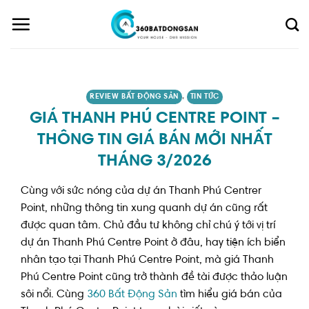
Skip
to
content
REVIEW BẤT ĐỘNG SẢN
,
TIN TỨC
GIÁ THANH PHÚ CENTRE POINT –
THÔNG TIN GIÁ BÁN MỚI NHẤT
THÁNG 3/2026
Cùng với sức nóng của dự án Thanh Phú Centrer
Point, những thông tin xung quanh dự án cũng rất
được quan tâm. Chủ đầu tư không chỉ chú ý tới vị trí
dự án Thanh Phú Centre Point ở đâu, hay tiện ích biển
nhân tạo tại Thanh Phú Centre Point, mà giá Thanh
Phú Centre Point cũng trở thành đề tài được thảo luận
sôi nổi. Cùng
360 Bất Động Sản
tìm hiểu giá bán của