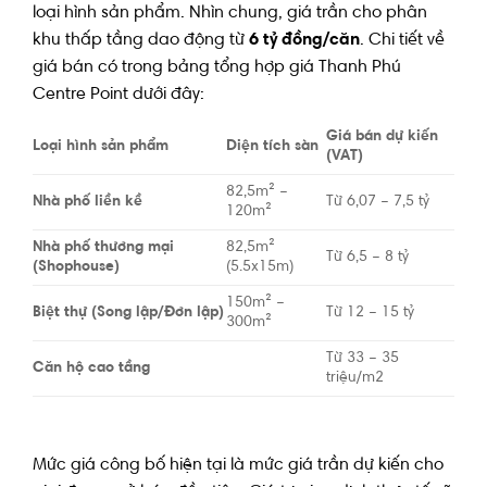
loại hình sản phẩm. Nhìn chung, giá trần cho phân
khu thấp tầng dao động từ
6 tỷ đồng/căn
. Chi tiết về
giá bán có trong bảng tổng hợp giá Thanh Phú
Centre Point dưới đây:
Giá bán dự kiến
Loại hình sản phẩm
Diện tích sàn
(VAT)
82,5m² –
Nhà phố liền kề
Từ 6,07 – 7,5 tỷ
120m²
Nhà phố thương mại
82,5m²
Từ 6,5 – 8 tỷ
(Shophouse)
(5.5x15m)
150m² –
Biệt thự (Song lập/Đơn lập)
Từ 12 – 15 tỷ
300m²
Từ 33 – 35
Căn hộ cao tầng
triệu/m2
Mức giá công bố hiện tại là mức giá trần dự kiến cho