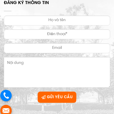
ĐĂNG KÝ THÔNG TIN
GỬI YÊU CẦU