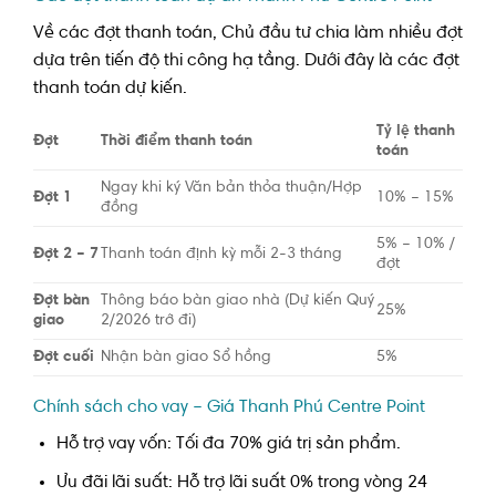
Về các đợt thanh toán, Chủ đầu tư chia làm nhiều đợt
dựa trên tiến độ thi công hạ tầng. Dưới đây là các đợt
thanh toán dự kiến.
Tỷ lệ thanh
Đợt
Thời điểm thanh toán
toán
Ngay khi ký Văn bản thỏa thuận/Hợp
Đợt 1
10% – 15%
đồng
5% – 10% /
Đợt 2 – 7
Thanh toán định kỳ mỗi 2-3 tháng
đợt
Đợt bàn
Thông báo bàn giao nhà (Dự kiến Quý
25%
giao
2/2026 trở đi)
Đợt cuối
Nhận bàn giao Sổ hồng
5%
Chính sách cho vay – Giá Thanh Phú Centre Point
Hỗ trợ vay vốn: Tối đa 70% giá trị sản phẩm.
Ưu đãi lãi suất: Hỗ trợ lãi suất 0% trong vòng 24