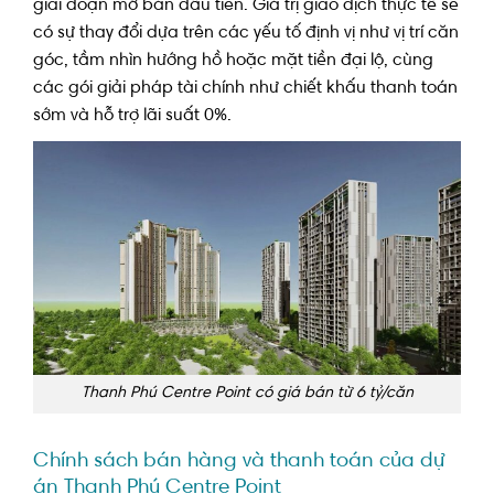
giai đoạn mở bán đầu tiên. Giá trị giao dịch thực tế sẽ
có sự thay đổi dựa trên các yếu tố định vị như vị trí căn
góc, tầm nhìn hướng hồ hoặc mặt tiền đại lộ, cùng
các gói giải pháp tài chính như chiết khấu thanh toán
sớm và hỗ trợ lãi suất 0%.
Thanh Phú Centre Point có giá bán từ 6 tỷ/căn
Chính sách bán hàng và thanh toán của dự
án Thanh Phú Centre Point