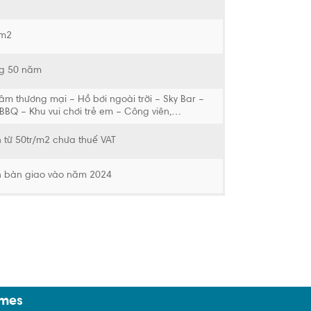
8m2
g 50 năm
âm thương mại – Hồ bơi ngoài trời – Sky Bar –
BBQ – Khu vui chơi trẻ em – Công viên,…
n từ 50tr/m2 chưa thuế VAT
n bàn giao vào năm 2024
omes