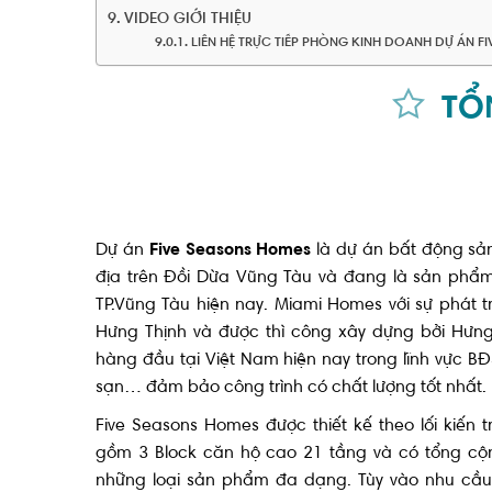
VIDEO GIỚI THIỆU
LIÊN HỆ TRỰC TIẾP PHÒNG KINH DOANH DỰ ÁN 
TỔ
Dự án
Five Seasons Homes
là dự án bất động sản 
địa trên Đồi Dừa Vũng Tàu và đang là sản phẩ
TP.Vũng Tàu hiện nay. Miami Homes với sự phát 
Hưng Thịnh và được thì công xây dựng bởi Hưng 
hàng đầu tại Việt Nam hiện nay trong lĩnh vực BĐ
sạn… đảm bảo công trình có chất lượng tốt nhất.
Five Seasons Homes được thiết kế theo lối kiến t
gồm 3 Block căn hộ cao 21 tầng và có tổng cộ
những loại sản phẩm đa dạng. Tùy vào nhu cầu