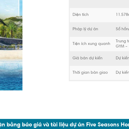
Diện tích
11.57
Pháp lý dự án
Sổ hồn
Trung t
Tiện ích xung quanh
GYM – 
Giá bán dự kiến
Dự kiế
Thời gian bàn giao
Dự kiế
n bảng báo giá và tài liệu dự án Five Seasons H