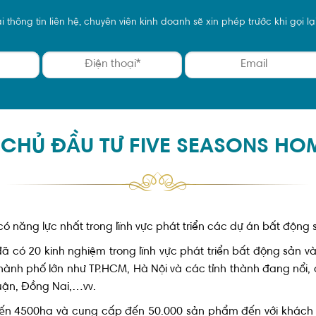
 thông tin liên hệ, chuyên viên kinh doanh sẽ xin phép trước khi gọi lại 
CHỦ ĐẦU TƯ FIVE SEASONS HO
 có năng lực nhất trong lĩnh vực phát triển các dự án bất động
có 20 kinh nghiệm trong lĩnh vực phát triển bất động sản và
hành phố lớn như TP.HCM, Hà Nội và các tỉnh thành đang nổi, 
uận, Đồng Nai,…vv.
đến 4500ha và cung cấp đến 50.000 sản phẩm đến với khách 