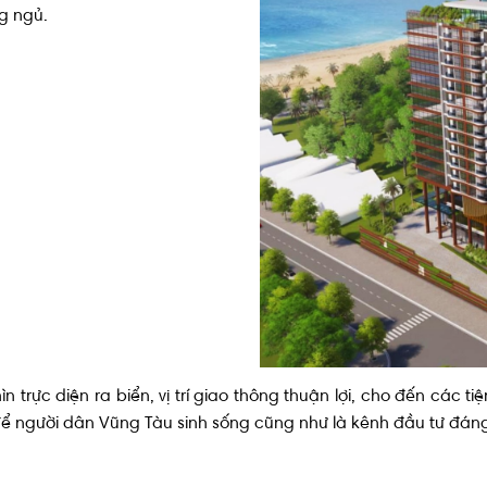
g ngủ.
tong-quan-five-seasons-home
hìn trực diện ra biển, vị trí giao thông thuận lợi, cho đến các 
để người dân Vũng Tàu sinh sống cũng như là kênh đầu tư đáng g