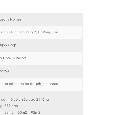
easons Homes
n Chu Trinh, Phường 2, TP. Vũng Tàu
hịnh Corp
a Hotel & Resort
pertyX
 cao cấp, căn hộ du lịch, shophouse
k căn hộ có chiều cao 21 tầng
ng: 877 căn
ích: 35m2 – 50m2 – 92m2