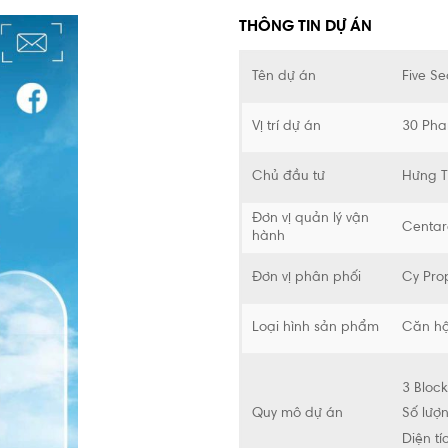
THÔNG TIN DỰ ÁN
Tên dự án
Five S
Vị trí dự án
30 Pha
Chủ đầu tư
Hưng T
Đơn vị quản lý vận
Centar
hành
Đơn vị phân phối
Cy Pro
Loại hình sản phẩm
Căn hộ
3 Bloc
Quy mô dự án
Số lượ
Diện t