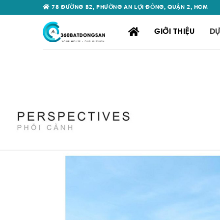
Skip
78 ĐƯỜNG B2, PHƯỜNG AN LỢI ĐÔNG, QUẬN 2, HCM
to
content
GIỚI THIỆU
DỰ