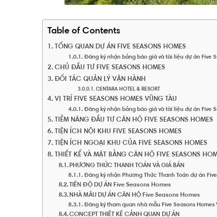
Table of Contents
TỔNG QUAN DỰ ÁN FIVE SEASONS HOMES
Đăng ký nhận bảng báo giá và tài liệu dự án Five
CHỦ ĐẦU TƯ FIVE SEASONS HOMES
ĐỐI TÁC QUẢN LÝ VẬN HÀNH
CENTARA HOTEL & RESORT
VỊ TRÍ FIVE SEASONS HOMES VŨNG TÀU
Đăng ký nhận bảng báo giá và tài liệu dự án Five
TIỀM NĂNG ĐẦU TƯ CĂN HỘ FIVE SEASONS HOMES
TIỆN ÍCH NỘI KHU FIVE SEASONS HOMES
TIỆN ÍCH NGOẠI KHU CỦA FIVE SEASONS HOMES
THIẾT KẾ VÀ MẶT BẰNG CĂN HỘ FIVE SEASONS HO
PHƯƠNG THỨC THANH TOÁN VÀ GIÁ BÁN
Đăng ký nhận Phương Thức Thanh Toán dự án Fiv
TIẾN ĐỘ DỰ ÁN Five Seasons Homes
NHÀ MẪU DỰ ÁN CĂN HỘ Five Seasons Homes
Đăng ký tham quan nhà mẫu Five Seasons Homes 
CONCEPT THIẾT KẾ CẢNH QUAN DỰ ÁN