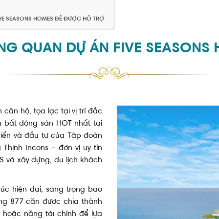
FIVE SEASONS HOMES ĐỂ ĐƯỢC HỖ TRỢ
NG QUAN DỰ ÁN FIVE SEASONS
căn hộ, tọa lạc tại vị trí đắc
m bất động sản HOT nhất tại
triển và đầu tư của Tập đoàn
Thịnh Incons – đơn vị uy tín
S và xây dựng, du lịch khách
rúc hiện đại, sang trọng bao
ng 877 căn được chia thành
 hoặc năng tài chính để lựa