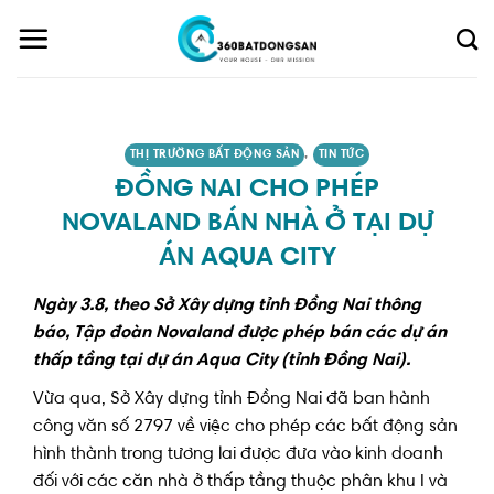
Skip
to
content
THỊ TRƯỜNG BẤT ĐỘNG SẢN
,
TIN TỨC
ĐỒNG NAI CHO PHÉP
NOVALAND BÁN NHÀ Ở TẠI DỰ
ÁN AQUA CITY
Ngày 3.8, theo Sở Xây dựng tỉnh Đồng Nai thông
báo, Tập đoàn Novaland được phép bán các dự án
thấp tầng tại dự án Aqua City (tỉnh Đồng Nai).
Vừa qua, Sở Xây dựng tỉnh Đồng Nai đã ban hành
công văn số 2797 về việc cho phép các bất động sản
hình thành trong tương lai được đưa vào kinh doanh
đối với các căn nhà ở thấp tầng thuộc phân khu I và