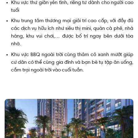
Khu vực thư giãn yên tĩnh, riêng tư dành cho người cao
tuổi
Khu trung tâm thương mại giải trí cao cấp, với đầy đủ
các dịch vụ hữu ích như siêu thị mini, quán cà phê, nhà
hàng, khu vui chơi,… được bố trí ngay bên dưới tòa
nhà.
Khu vực BBQ ngoài trời cùng thảm cỏ xanh mướt giúp
cư dân có thể cùng gia đình và bạn bè tụ tập ăn uống,
cắm trại ngoài trời vào cuối tuần.