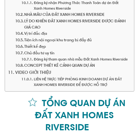
Đăng ký nhận Phương Thức Thanh Toán dự án Đất
Xanh Homes Riverside
NHÀ MẪU CỦA ĐẤT XANH HOMES RIVERSIDE
LÝ DO KHIẾN ĐẤT XANH HOMES RIVERSIDE ĐƯỢC ĐÁNH
GIÁ CAO
Vị trí đắc địa
Tiện ích nội ngoại khu trang bị đầy đủ
Thiết kế đẹp
Chủ đầu tư uy tín
Đăng ký tham quan nhà mẫu Đất Xanh Homes Riverside
CONCEPT THIẾT KẾ CẢNH QUAN DỰ ÁN
VIDEO GIỚI THIỆU
LIÊN HỆ TRỰC TIẾP PHÒNG KINH DOANH DỰ ÁN ĐẤT
XANH HOMES RIVERSIDE ĐỂ ĐƯỢC HỖ TRỢ
TỔNG QUAN DỰ ÁN
ĐẤT XANH HOMES
RIVERSIDE