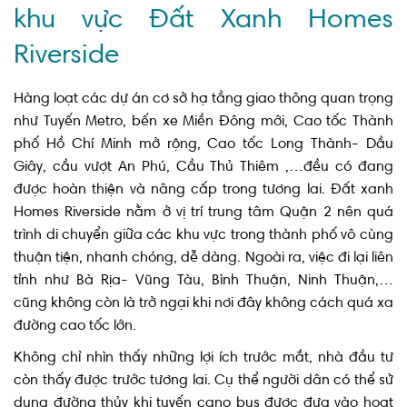
khu vực Đất Xanh Homes
Riverside
Hàng loạt các dự án cơ sở hạ tầng giao thông quan trọng
như Tuyến Metro, bến xe Miền Đông mới, Cao tốc Thành
phố Hồ Chí Minh mở rộng, Cao tốc Long Thành- Dầu
Giây, cầu vượt An Phú, Cầu Thủ Thiêm ,…đều có đang
được hoàn thiện và nâng cấp trong tương lai. Đất xanh
Homes Riverside nằm ở vị trí trung tâm Quận 2 nên quá
trình di chuyển giữa các khu vực trong thành phố vô cùng
thuận tiện, nhanh chóng, dễ dàng. Ngoài ra, việc đi lại liên
tỉnh như Bà Rịa- Vũng Tàu, Bình Thuận, Ninh Thuận,…
cũng không còn là trở ngại khi nơi đây không cách quá xa
đường cao tốc lớn.
Không chỉ nhìn thấy những lợi ích trước mắt, nhà đầu tư
còn thấy được trước tương lai. Cụ thể người dân có thể sử
dụng đường thủy khi tuyến cano bus được đưa vào hoạt