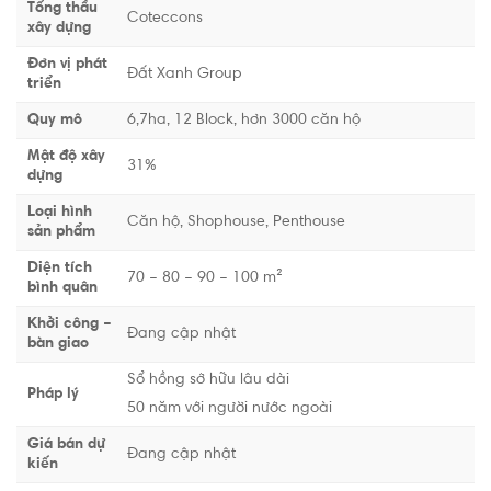
Tổng thầu
Coteccons
xây dựng
Đơn vị phát
Đất Xanh Group
triển
Quy mô
6,7ha, 12 Block, hơn 3000 căn hộ
Mật độ xây
31%
dựng
Loại hình
Căn hộ, Shophouse, Penthouse
sản phẩm
Diện tích
70 – 80 – 90 – 100 m²
bình quân
Khởi công –
Đang cập nhật
bàn giao
Sổ hồng sở hữu lâu dài
Pháp lý
50 năm với người nước ngoài
Giá bán dự
Đang cập nhật
kiến