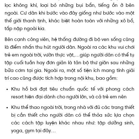
lọc không khí, loại bỏ những bụi bẩn, tiếng ồn ở bên
ngoài. Cư dân khi bước vào đây giống như bước vào một
thế giới thanh tịnh, khác biệt hoàn toàn với những xô bồ,
tấp nập ngoài kia.
Bên cạnh công viên, hệ thống đường đi bộ ven sống cũng
là điểm nhấn thu hút người dân. Ngoài ra các khu vui chơi
trẻ em ngoài trời, vườn thực vật,…giúp người dân có thể tụ
tập cuối tuần hay đơn giản là tản bộ thư giãn sau những
bữa cơm tại gia. Ngoài ra, một số tiện ích mang tính giải
trí cao cũng được tích hợp trong nội khu, bao gồm:
Khu hồ bơi đạt tiêu chuẩn quốc tế với phong cách
resort hiện đại dành cho người lớn, và cả trẻ em nên
Khu thể thao ngoài trời, trong nhà với đủ các trang thiết
bị cần thiết cho người dân có thể thỏa sức lựa chọn
các cách tập luyện khác nhau như: tập dưỡng sinh,
yoga, gym tại đây…