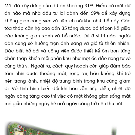
Mật độ xây dựng của dự án khoảng 31%. Hiếm có một dự
án nào mà nhà đầu tư lại dành đến 69% để xây dựng
không gian công viên và tiện ích nội khu như thế này. Các
tòa tháp căn hộ cao đến 35 tầng được bố trí xen kẽ giữa
các không gian xanh và hồ nước. Dù ở vị trí nào, người
dân cũng sẽ hưởng trọn ánh sáng và gió từ thiên nhiên.
Đặc biệt hồ bơi và công viên được thiết kế ôm trọn từng
chân tháp khiến mỗi phân khu như một ốc đảo riêng tư vô
cùng thú vị. Ngoài ra, cách quy hoạch còn giúp đảm bảo
tầm nhìn được thoáng mát, rộng rãi, bầu không khí trở
nên trong lành, nhiệt độ trung bình trong khu cũng giảm
đi. Với tình hình biến đổi khí hậu vẫn tiếp diễn, nhiệt độ
ngày càng tăng cao thì việc có một không gian sống mát
mẻ giữa những ngày hè oi ả ngày càng trở nên thu hút.