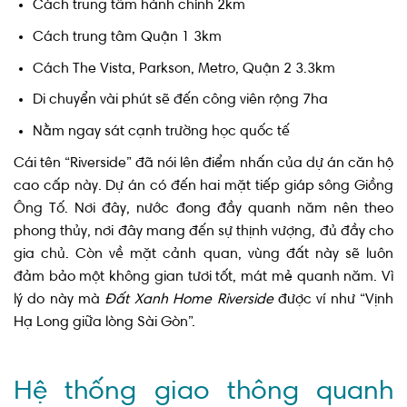
Cách trung tâm hành chính 2km
Cách trung tâm Quận 1 3km
Cách The Vista, Parkson, Metro, Quận 2 3.3km
Di chuyển vài phút sẽ đến công viên rộng 7ha
Nằm ngay sát cạnh trường học quốc tế
Cái tên “Riverside” đã nói lên điểm nhấn của dự án căn hộ
cao cấp này. Dự án có đến hai mặt tiếp giáp sông Giồng
Ông Tố. Nơi đây, nước đong đầy quanh năm nên theo
phong thủy, nơi đây mang đến sự thịnh vượng, đủ đầy cho
gia chủ. Còn về mặt cảnh quan, vùng đất này sẽ luôn
đảm bảo một không gian tươi tốt, mát mẻ quanh năm. Vì
lý do này mà
Đất Xanh Home Riverside
được ví như “Vịnh
Hạ Long giữa lòng Sài Gòn”.
Hệ thống giao thông quanh