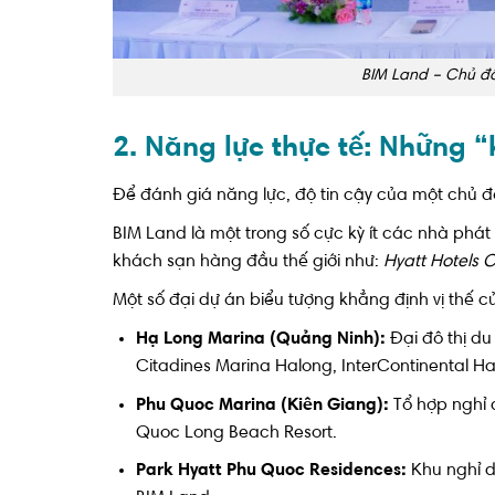
BIM Land – C
hủ đ
2. Năng lực thực tế: Những 
Để đánh giá năng lực, độ tin cậy của một chủ đ
BIM Land là một trong số cực kỳ ít các nhà phát
khách sạn hàng đầu thế giới như:
Hyatt Hotels C
Một số đại dự án biểu tượng khẳng định vị thế 
Hạ Long Marina (Quảng Ninh):
Đại đô thị du
Citadines Marina Halong, InterContinental Ha
Phu Quoc Marina (Kiên Giang):
Tổ hợp nghỉ 
Quoc Long Beach Resort.
Park Hyatt Phu Quoc Residences:
Khu nghỉ d