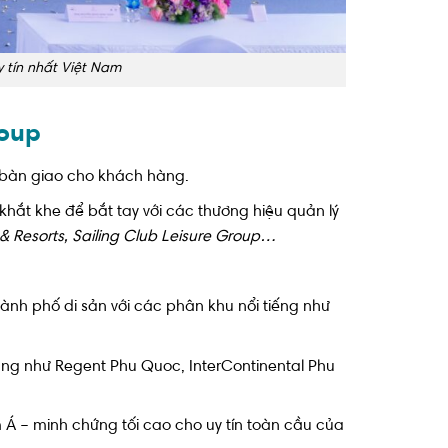
y tín nhất Việt Nam
roup
ã bàn giao cho khách hàng.
khắt khe để bắt tay với các thương hiệu quản lý
 & Resorts, Sailing Club Leisure Group…
hành phố di sản với các phân khu nổi tiếng như
ang như Regent Phu Quoc, InterContinental Phu
Á – minh chứng tối cao cho uy tín toàn cầu của