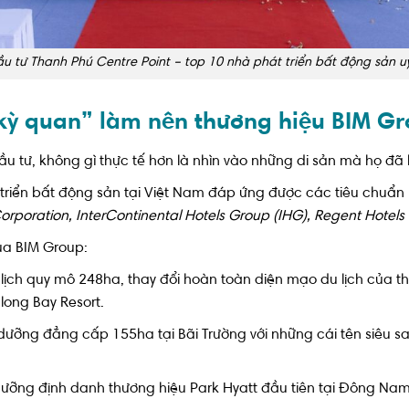
ầu tư Thanh Phú Centre Point –
top 10 nhà phát triển bất động sản u
“kỳ quan” làm nên thương hiệu BIM G
ầu tư, không gì thực tế hơn là nhìn vào những di sản mà họ đ
 triển bất động sản tại Việt Nam đáp ứng được các tiêu chuẩn 
orporation, InterContinental Hotels Group (IHG), Regent Hotels
của BIM Group:
 lịch quy mô 248ha, thay đổi hoàn toàn diện mạo du lịch của t
long Bay Resort.
dưỡng đẳng cấp 155ha tại Bãi Trường với những cái tên siêu s
ưỡng định danh thương hiệu Park Hyatt đầu tiên tại Đông Nam 