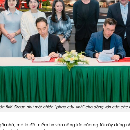
 của BIM Group như một chiếc “phao cứu sinh” cho dòng vốn của các 
i nhà, mà là đặt niềm tin vào năng lực của người xây dựng nê