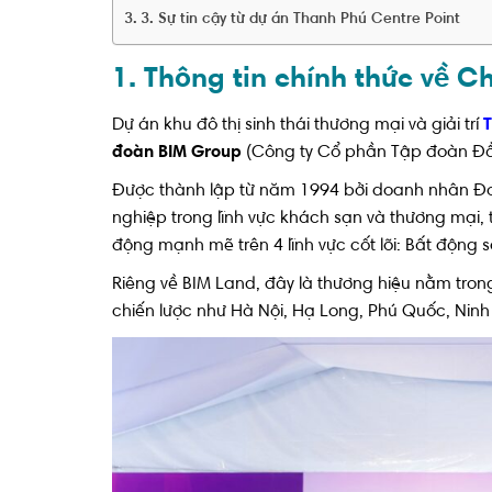
3. Sự tin cậy từ dự án Thanh Phú Centre Point
1. Thông tin chính thức về C
Dự án khu đô thị sinh thái thương mại và giải trí
T
đoàn BIM Group
(Công ty Cổ phần Tập đoàn Đầu 
Được thành lập từ năm 1994 bởi doanh nhân Đoà
nghiệp trong lĩnh vực khách sạn và thương mại
động mạnh mẽ trên 4 lĩnh vực cốt lõi: Bất động
Riêng về BIM Land, đây là thương hiệu nằm trong 
chiến lược như Hà Nội, Hạ Long, Phú Quốc, Ninh 