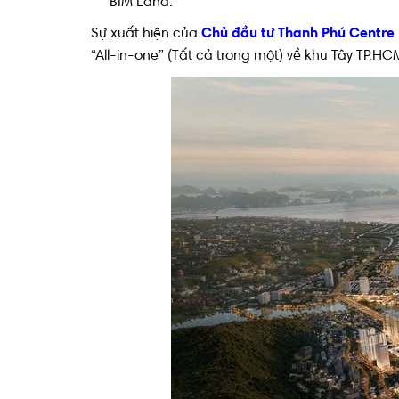
BIM Land.
Sự xuất hiện của
Chủ đầu tư Thanh Phú Centre 
“All-in-one” (Tất cả trong một) về khu Tây TP.HC