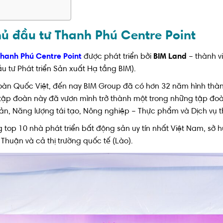
hủ đầu tư Thanh Phú Centre Point
hanh Phú Centre Point
được phát triển bởi
BIM Land
– thành v
tư Phát triển Sản xuất Hạ tầng BIM).
n Quốc Việt, đến nay BIM Group đã có hơn 32 năm hình thành 
, tập đoàn này đã vươn mình trở thành một trong những tập đo
 sản, Năng lượng tái tạo, Nông nghiệp – Thực phẩm và Dịch vụ 
top 10 nhà phát triển bất động sản uy tín nhất Việt Nam, sở hữu
Thuận và cả thị trường quốc tế (Lào).