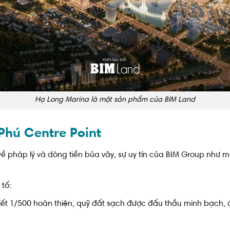
Hạ Long Marina là một sản phẩm của BIM Land
 Phú Centre Point
o về pháp lý và dòng tiền bủa vây, sự uy tín của BIM Group như
tố:
iết 1/500 hoàn thiện, quỹ đất sạch được đấu thầu minh bạch, 