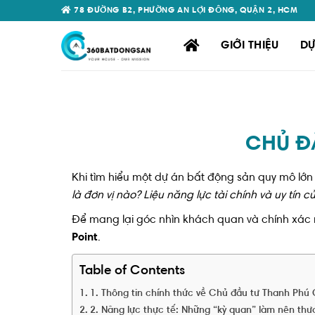
Skip
78 ĐƯỜNG B2, PHƯỜNG AN LỢI ĐÔNG, QUẬN 2, HCM
to
content
GIỚI THIỆU
DỰ
CHỦ ĐẦ
Khi tìm hiểu một dự án bất động sản quy mô lớ
là đơn vị nào? Liệu năng lực tài chính và uy tín
Để mang lại góc nhìn khách quan và chính xác n
Point
.
Table of Contents
1. Thông tin chính thức về Chủ đầu tư Thanh Phú 
2. Năng lực thực tế: Những “kỳ quan” làm nên th