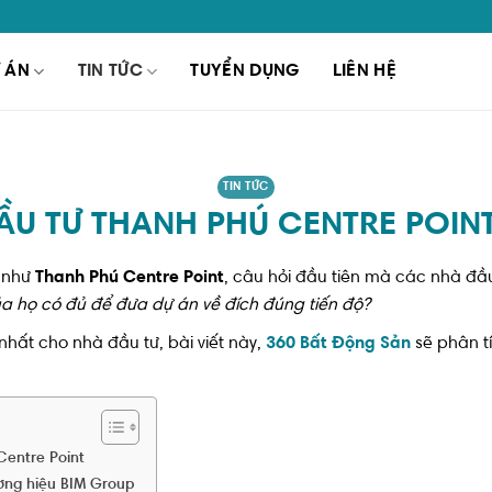
 ÁN
TIN TỨC
TUYỂN DỤNG
LIÊN HỆ
TIN TỨC
U TƯ THANH PHÚ CENTRE POINT
n như
Thanh Phú Centre Point
, câu hỏi đầu tiên mà các nhà đầu 
 của họ có đủ để đưa dự án về đích đúng tiến độ?
hất cho nhà đầu tư, bài viết này,
360 Bất Động Sản
sẽ phân tí
Centre Point
ương hiệu BIM Group