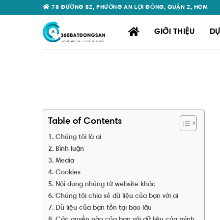
Skip
78 ĐƯỜNG B2, PHƯỜNG AN LỢI ĐÔNG, QUẬN 2, HCM
to
content
GIỚI THIỆU
DỰ
Table of Contents
Chúng tôi là ai
Bình luận
Media
Cookies
Nội dung nhúng từ website khác
Chúng tôi chia sẻ dữ liệu của bạn với ai
Dữ liệu của bạn tồn tại bao lâu