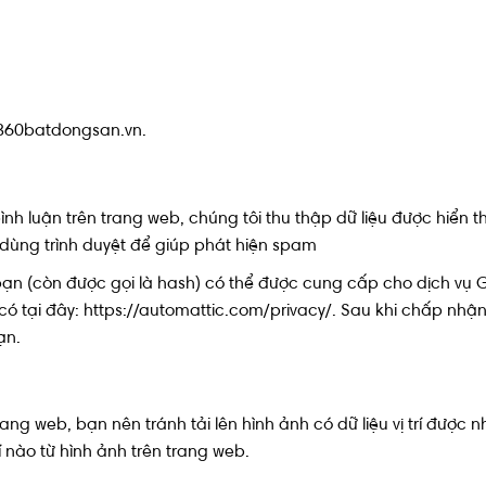
//360batdongsan.vn.
ình luận trên trang web, chúng tôi thu thập dữ liệu được hiển t
 dùng trình duyệt để giúp phát hiện spam
 bạn (còn được gọi là hash) có thể được cung cấp cho dịch vụ
ó tại đây: https://automattic.com/privacy/. Sau khi chấp nhậ
ạn.
rang web, bạn nên tránh tải lên hình ảnh có dữ liệu vị trí được
rí nào từ hình ảnh trên trang web.