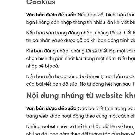
Cookies
Văn bản được đề xuất:
Nếu bạn viết bình luận tr
bạn không cần nhập thông tin nhiều lần khi viết b
Nếu bạn vào trang đăng nhập, chúng tôi sẽ thiết 
tin cá nhân và sẽ được gỡ bỏ khi bạn đóng trình d
Khi bạn đăng nhập, chúng tôi sẽ thiết lập một vài 
chọn hiển thị gần nhất lưu trong một năm. Nếu bạn
nhập sẽ bị xoá.
Nếu bạn sửa hoặc công bố bài viết, một bản cooki
của bài viết bạn đã sửa. Nó tự động hết hạn sau 1
Nội dung nhúng từ website kh
Văn bản được đề xuất:
Các bài viết trên trang we
trang web khác hoạt động theo cùng một cách chí
Những website này có thể thu thập dữ liệu về bạn,
nhúng đó, bao gồm theo dõi tương tác của bạn v