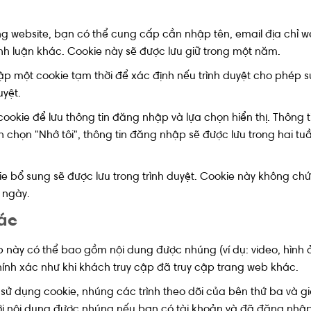
ong website, bạn có thể cung cấp cần nhập tên, email địa chỉ w
ình luận khác. Cookie này sẽ được lưu giữ trong một năm.
lập một cookie tạm thời để xác định nếu trình duyệt cho phép
uyệt.
cookie để lưu thông tin đăng nhập và lựa chọn hiển thị. Thông 
 chọn "Nhớ tôi", thông tin đăng nhập sẽ được lưu trong hai tu
e bổ sung sẽ được lưu trong trình duyệt. Cookie này không ch
 ngày.
ác
b này có thể bao gồm nội dung được nhúng (ví dụ: video, hình ả
nh xác như khi khách truy cập đã truy cập trang web khác.
 sử dụng cookie, nhúng các trình theo dõi của bên thứ ba và 
ới nội dung được nhúng nếu bạn có tài khoản và đã đăng nhập