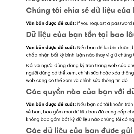
Chúng tôi chia sẻ dữ liệu của 
Văn bản được đề xuất:
If you request a password r
Dữ liệu của bạn tồn tại bao lâ
Văn bản được đề xuất:
Nếu bạn để lại bình luận, b
chấp nhận bất kỳ bình luận nào thay vì giữ chúng 
Đối với người dùng đăng ký trên trang web của chú
người dùng có thể xem, chỉnh sửa hoặc xóa thông t
web cũng có thể xem và chỉnh sửa thông tin đó.
Các quyền nào của bạn với dữ
Văn bản được đề xuất:
Nếu bạn có tài khoản trên
về bạn, bao gồm mọi dữ liệu bạn đã cung cấp cho 
không bao gồm bất kỳ dữ liệu nào chúng tôi có n
Các dữ liệu của bạn được gửi 