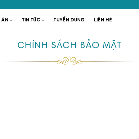
 ÁN
TIN TỨC
TUYỂN DỤNG
LIÊN HỆ
CHÍNH SÁCH BẢO MẬT