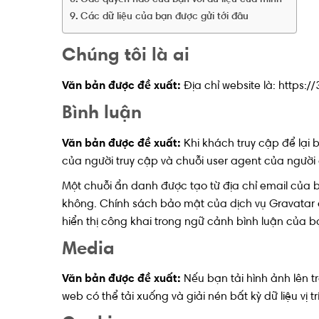
Các quyền nào của bạn với dữ liệu của mình
Các dữ liệu của bạn được gửi tới đâu
Chúng tôi là ai
Văn bản được đề xuất:
Địa chỉ website là: https:
Bình luận
Văn bản được đề xuất:
Khi khách truy cập để lại b
của người truy cập và chuỗi user agent của người
Một chuỗi ẩn danh được tạo từ địa chỉ email của
không. Chính sách bảo mật của dịch vụ Gravatar c
hiển thị công khai trong ngữ cảnh bình luận của b
Media
Văn bản được đề xuất:
Nếu bạn tải hình ảnh lên t
web có thể tải xuống và giải nén bất kỳ dữ liệu vị t