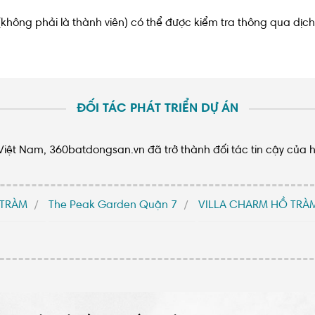
không phải là thành viên) có thể được kiểm tra thông qua dịc
ĐỐI TÁC PHÁT TRIỂN DỰ ÁN
n Việt Nam, 360batdongsan.vn đã trở thành đối tác tin cậy của 
 TRÀM
The Peak Garden Quận 7
VILLA CHARM HỒ TRÀ