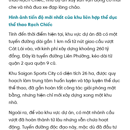
thao Rạch Chiếc, như dự án xây sân vận động có mái
che và nhà đua xe đạp lòng chảo.
Hình ảnh tiến độ mới nhất của khu liên hợp thể dục
thể thao Rạch Chiếc
Tính đến thời điểm hiện tại, khu vực dự án đã có một
tuyến đường dài gần 1 km nối từ nút giao cầu vượt
Cát Lái vào, với kinh phí xây dựng khoảng 260 tỷ
đồng. Đây là tuyến đường Liên Phường, kéo dài từ
quận 2 qua quận 9 cũ.
Khu Saigon Sports City có diện tích 26 ha, được quy
hoạch làm trung tâm huấn luyện và tập luyện thể dục
thể thao, đã gần hoàn tất công tác giải phóng mặt
bằng, nhưng hiện chỉ mới xây dựng xong một khu
nhà.
Ngoài ra, để vào khu vực dự án, có một nhánh cầu
vượt đã hoàn thành từ lâu nhưng vẫn chưa hoạt
động. Tuyến đường độc đạo này, mặc dù đã đầu tư