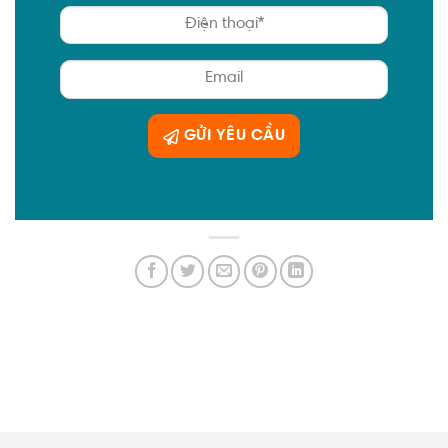
GỬI YÊU CẦU